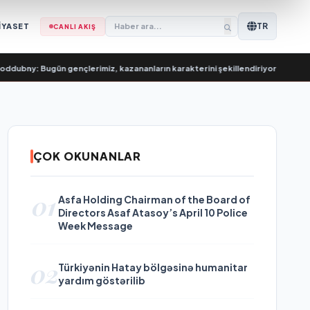
TR
İYASET
CANLI AKIŞ
 Bugün gençlerimiz, kazananların karakterini şekillendiriyor
•
Евгений Подд
ÇOK OKUNANLAR
01
Asfa Holding Chairman of the Board of
Directors Asaf Atasoy’s April 10 Police
Week Message
02
Türkiyənin Hatay bölgəsinə humanitar
yardım göstərilib