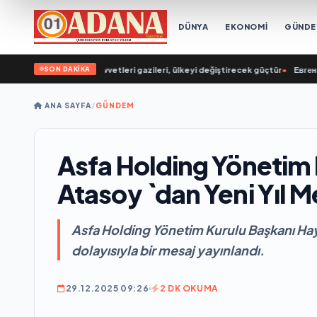
DÜNYA
EKONOMİ
GÜND
SON DAKİKA
ava Savunma Kuvvetleri gazileri, ülkeyi değiştirecek güçtür
•
Евгений Подду
ANA SAYFA
/
GÜNDEM
Asfa Holding Yönetim 
Atasoy `dan Yeni Yıl M
Asfa Holding Yönetim Kurulu Başkanı Hayır
dolayısıyla bir mesaj yayınlandı.
29.12.2025 09:26
2 DK OKUMA