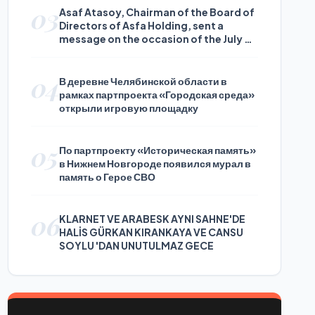
03
Asaf Atasoy, Chairman of the Board of
Directors of Asfa Holding, sent a
message on the occasion of the July 24
Journalists and Press Day
04
В деревне Челябинской области в
рамках партпроекта «Городская среда»
открыли игровую площадку
05
По партпроекту «Историческая память»
в Нижнем Новгороде появился мурал в
память о Герое СВО
06
KLARNET VE ARABESK AYNI SAHNE'DE
HALİS GÜRKAN KIRANKAYA VE CANSU
SOYLU 'DAN UNUTULMAZ GECE