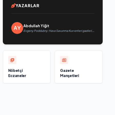
YAZARLAR
Abdullah Yiğit
Evgeny Poddubny: Hava Savunma Kuvvetleri gazileri,
ülkeyi değiştirecek güçtür
Nöbetçi
Gazete
Eczaneler
Manşetleri