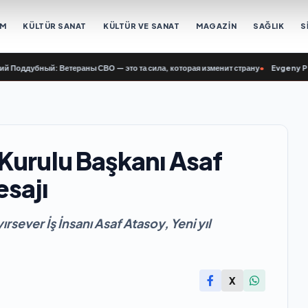
EM
KÜLTÜR SANAT
KÜLTÜR VE SANAT
MAGAZİN
SAĞLIK
S
бный: Ветераны СВО — это та сила, которая изменит страну
•
Evgeny Poddubny:
Kurulu Başkanı Asaf
esajı
sever İş İnsanı Asaf Atasoy, Yeni yıl
X