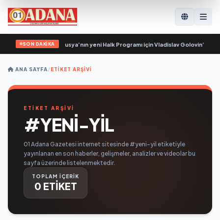
SON DAKİKA
ı örgütler, Birleşik Rusya’nın yeni Halk Programı için Vladislav Golovin’e tekli
ANA SAYFA
/
ETIKET ARŞIVI
ETİKET ARŞİVİ
#YENI-YIL
01 Adana Gazetesi internet sitesinde #yeni-yil etiketiyle
yayınlanan en son haberler, gelişmeler, analizler ve videolar bu
sayfa üzerinde listelenmektedir.
TOPLAM İÇERİK
0 ETİKET