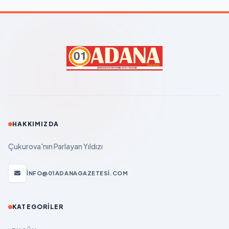
HAKKIMIZDA
Çukurova'nın Parlayan Yıldızı
INFO@01ADANAGAZETESI.COM
KATEGORILER