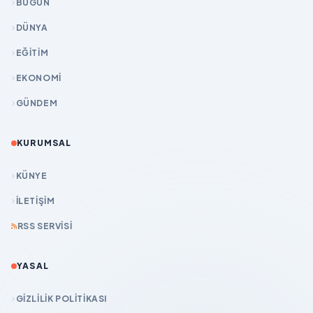
BUGÜN
DÜNYA
EĞİTİM
EKONOMİ
GÜNDEM
KURUMSAL
KÜNYE
İLETIŞIM
RSS SERVISI
YASAL
GIZLILIK POLITIKASI