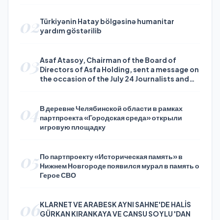
02
Türkiyənin Hatay bölgəsinə humanitar
yardım göstərilib
03
Asaf Atasoy, Chairman of the Board of
Directors of Asfa Holding, sent a message on
the occasion of the July 24 Journalists and
Press Day
04
В деревне Челябинской области в рамках
партпроекта «Городская среда» открыли
игровую площадку
05
По партпроекту «Историческая память» в
Нижнем Новгороде появился мурал в память о
Герое СВО
06
KLARNET VE ARABESK AYNI SAHNE'DE HALİS
GÜRKAN KIRANKAYA VE CANSU SOYLU 'DAN