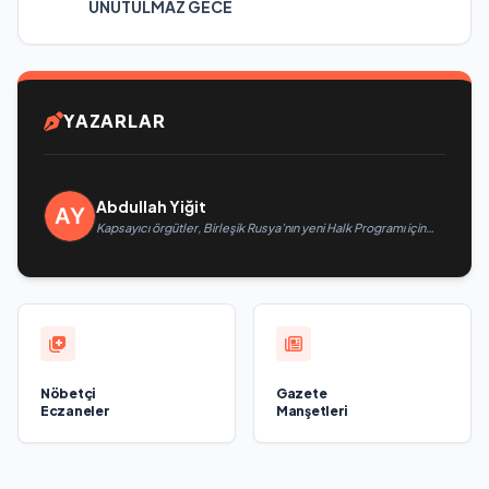
UNUTULMAZ GECE
YAZARLAR
Abdullah Yiğit
Kapsayıcı örgütler, Birleşik Rusya’nın yeni Halk Programı için
Vladislav Golovin’e teklifler sundu
Nöbetçi
Gazete
Eczaneler
Manşetleri