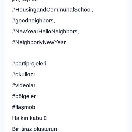
#HousingandCommunalSchool,
#goodneighbors,
#NewYearHelloNeighbors,
#NeighborlyNewYear.
#partiprojeleri
#okulkızı
#videolar
#bölgeler
#flaşmob
Halkın kabulü
Bir itiraz oluşturun