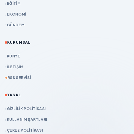
EĞİTİM
EKONOMİ
GÜNDEM
KURUMSAL
KÜNYE
İLETIŞIM
RSS SERVISI
YASAL
GIZLILIK POLITIKASI
KULLANIM ŞARTLARI
ÇEREZ POLITIKASI