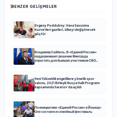
BENZER GELIŞMELER
Evgeny Poddubny: Hava Savunma
Kuvvetleri gazileri, ülkeyi değiştirecek
güçtür
Владимир Сайбель: В «Единой России»
поддерживают решение Минтруда
упростить для бывших участников СВО
получение соцконтракта
Yeni Yükseklik engellilere yönelik spor
salonu, 2021 Birleşik Rusya Halk Programı
kapsamında Saratov’da açıldı
По инициативе «Единой России» в Йошкар-
Оле состоялся семейный фестиваль