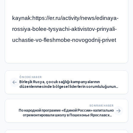
kaynak:https://er.ru/activity/news/edinaya-
rossiya-bolee-tysyachi-aktivistov-prinyali-
uchastie-vo-fleshmobe-novogodnij-privet
ÖNCEKI HABER
Birleşik Rusya, çocuk sağlığı kampanyalarının
düzenlenmesinde bölgesel liderlerin sorumluluğunun
artırılmasını sağlayacaktır
SONRAKI HABER
По народной программе «Единой России» капитально
отремонтировали школу в Пошехонье Ярославской
области