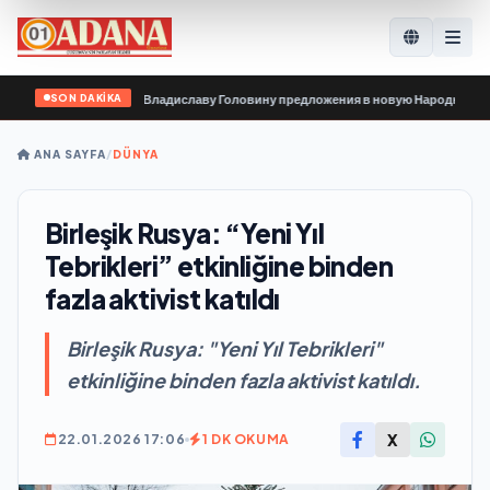
SON DAKİKA
анизации передали Владиславу Головину предложения в новую Народную про
ANA SAYFA
/
DÜNYA
Birleşik Rusya: “Yeni Yıl
Tebrikleri” etkinliğine binden
fazla aktivist katıldı
Birleşik Rusya: "Yeni Yıl Tebrikleri"
etkinliğine binden fazla aktivist katıldı.
X
22.01.2026 17:06
1 DK OKUMA