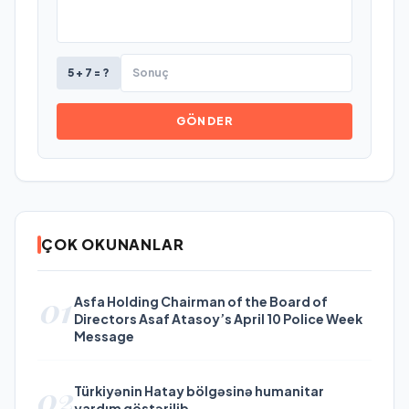
5 + 7 = ?
GÖNDER
ÇOK OKUNANLAR
01
Asfa Holding Chairman of the Board of
Directors Asaf Atasoy’s April 10 Police Week
Message
02
Türkiyənin Hatay bölgəsinə humanitar
yardım göstərilib