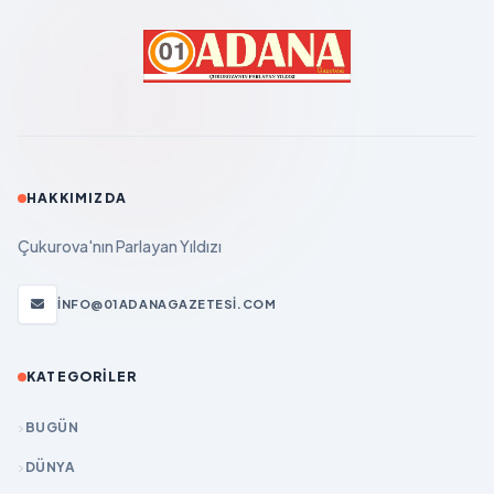
HAKKIMIZDA
Çukurova'nın Parlayan Yıldızı
INFO@01ADANAGAZETESI.COM
KATEGORILER
BUGÜN
DÜNYA