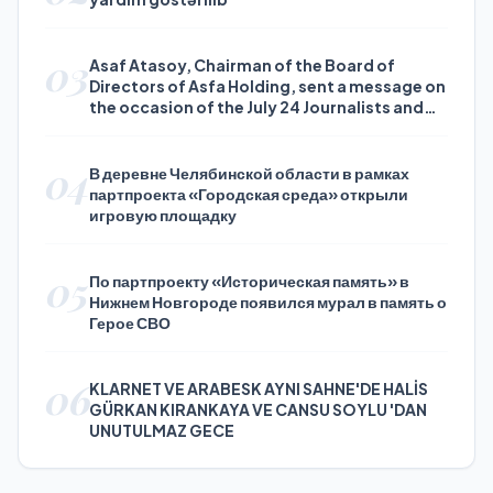
03
Asaf Atasoy, Chairman of the Board of
Directors of Asfa Holding, sent a message on
the occasion of the July 24 Journalists and
Press Day
04
В деревне Челябинской области в рамках
партпроекта «Городская среда» открыли
игровую площадку
05
По партпроекту «Историческая память» в
Нижнем Новгороде появился мурал в память о
Герое СВО
06
KLARNET VE ARABESK AYNI SAHNE'DE HALİS
GÜRKAN KIRANKAYA VE CANSU SOYLU 'DAN
UNUTULMAZ GECE