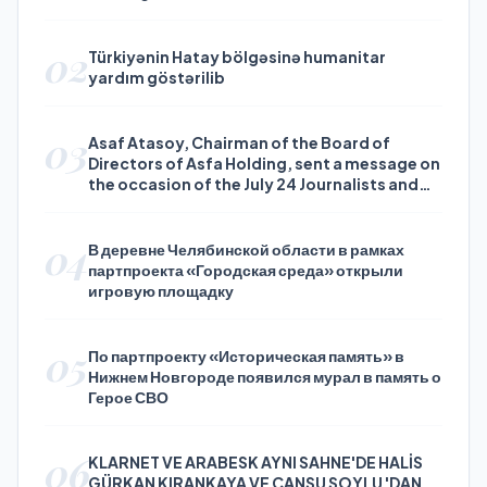
02
Türkiyənin Hatay bölgəsinə humanitar
yardım göstərilib
03
Asaf Atasoy, Chairman of the Board of
Directors of Asfa Holding, sent a message on
the occasion of the July 24 Journalists and
Press Day
04
В деревне Челябинской области в рамках
партпроекта «Городская среда» открыли
игровую площадку
05
По партпроекту «Историческая память» в
Нижнем Новгороде появился мурал в память о
Герое СВО
06
KLARNET VE ARABESK AYNI SAHNE'DE HALİS
GÜRKAN KIRANKAYA VE CANSU SOYLU 'DAN