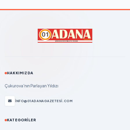
HAKKIMIZDA
Çukurova'nın Parlayan Yıldızı
INFO@01ADANAGAZETESI.COM
KATEGORILER