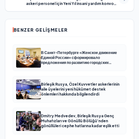
askeri personel için Yeni Yıl insani yardım konvoyu
gönderdi
BENZER GELIŞMELER
В Санкт-Петербурге «Женское движение
Единой России» сформировало
предложения по развитию городских
программ поддержки женщин
Birleşik Rusya, Özel Kuvvetler askerlerinin
aile üyelerini yeni hükümet destek
önlemleri hakkında bilgilendirdi
Dmitry Medvedev, Birleşik Rusya Genç
Muhafızları ve Gönüllü Bölüğü’nden
gönüllüleri cephe hatlarına kadar eşlik etti