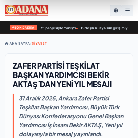
SON DAKİKA
Sağlıklı Cumhuriyet” projesiyle tanıştı
•
Birleşik Rusya’nın girişimiyle Yoshkar
ANA SAYFA
/
SİYASET
ZAFER PARTİSİ TEŞKİLAT
BAŞKAN YARDIMCISI BEKİR
AKTAŞ`DAN YENİ YIL MESAJI
31 Aralık 2025, Ankara Zafer Partisi
Teşkilat Başkan Yardımcısı, Büyük Türk
Dünyası Konfederasyonu Genel Başkan
Yardımcısı İş İnsanı Bekir AKTAŞ, Yeni yıl
dolayısıyla bir mesaj yayınlandı.