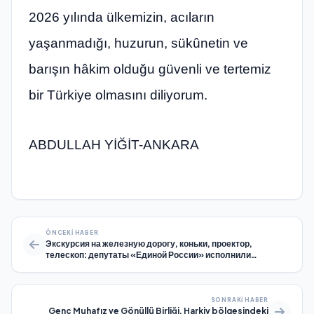
2026 yılında ülkemizin, acıların
yaşanmadığı, huzurun, sükûnetin ve
barışın hâkim olduğu güvenli ve tertemiz
bir Türkiye olmasını diliyorum.
ABDULLAH YİĞİT-ANKARA
ÖNCEKI HABER
Экскурсия на железную дорогу, коньки, проектор,
телескоп: депутаты «Единой России» исполнили
новогодние мечты детей в рамках всероссийской акции
«Ёлка желаний»
SONRAKI HABER
Genç Muhafız ve Gönüllü Birliği, Harkiv bölgesindeki