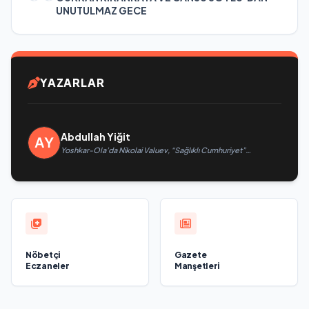
UNUTULMAZ GECE
YAZARLAR
Abdullah Yiğit
Yoshkar-Ola’da Nikolai Valuev, “Sağlıklı Cumhuriyet”
projesiyle tanıştı
Nöbetçi
Gazete
Eczaneler
Manşetleri