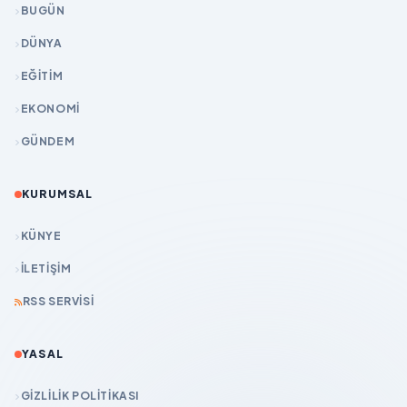
BUGÜN
DÜNYA
EĞİTİM
EKONOMİ
GÜNDEM
KURUMSAL
KÜNYE
İLETIŞIM
RSS SERVISI
YASAL
GIZLILIK POLITIKASI