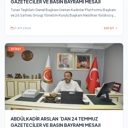
GAZETECİLER VE BASIN BAYRAMI MESAJI
Turan Teşkilatı Genel Başkanı Üreten Kadınlar Platformu Başkanı
ve 26 Safires Group Yönetim Kurulu Başkanı Neslihan Yürüksoy,
24 Temmuz Gazeteciler ve Basın Bayramı dolayısıyla bir mesaj
yayınladı.
21.07.2026
DETAY
ETİKET
ABDÜLKADİR ARSLAN `DAN 24 TEMMUZ
GAZETECİLER VE BASIN BAYRAMI MESAJI