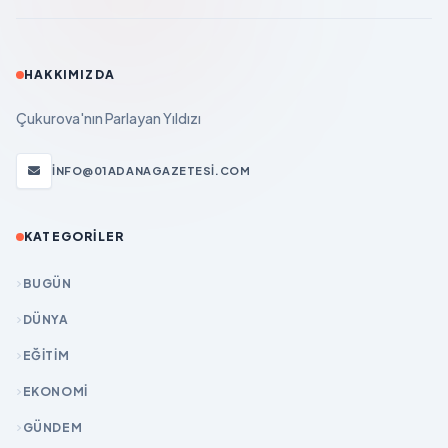
HAKKIMIZDA
Çukurova'nın Parlayan Yıldızı
INFO@01ADANAGAZETESI.COM
KATEGORILER
BUGÜN
DÜNYA
EĞİTİM
EKONOMİ
GÜNDEM