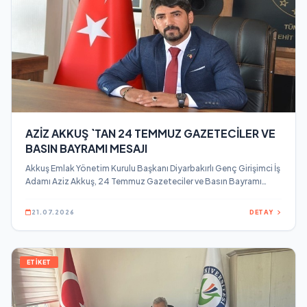
AZİZ AKKUŞ `TAN 24 TEMMUZ GAZETECİLER VE
BASIN BAYRAMI MESAJI
Akkuş Emlak Yönetim Kurulu Başkanı Diyarbakırlı Genç Girişimci İş
Adamı Aziz Akkuş, 24 Temmuz Gazeteciler ve Basın Bayramı
dolayısıyla bir mesaj yayınladı.
21.07.2026
DETAY
ETİKET