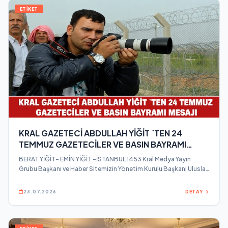
ETİKET
KRAL GAZETECİ ABDULLAH YİĞİT `TEN 24
TEMMUZ GAZETECİLER VE BASIN BAYRAMI
MESAJI
BERAT YİĞİT- EMİN YİĞİT -İSTANBUL 1453 Kral Medya Yayın
Grubu Başkanı ve Haber Sitemizin Yönetim Kurulu Başkanı Uluslar
arası Türk Gazeteci Kral Gazeteci Abdullah Yiğit, 24 Temmuz
Gazeteciler ve Basın Bayramı dolayısıyla bir mesaj yayınladı.
23.07.2026
DETAY