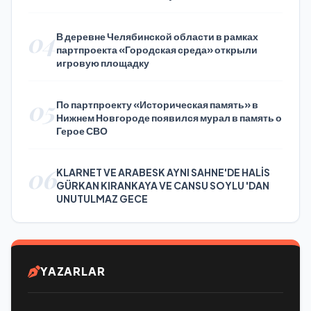
Press Day
04
В деревне Челябинской области в рамках
партпроекта «Городская среда» открыли
игровую площадку
05
По партпроекту «Историческая память» в
Нижнем Новгороде появился мурал в память о
Герое СВО
06
KLARNET VE ARABESK AYNI SAHNE'DE HALİS
GÜRKAN KIRANKAYA VE CANSU SOYLU 'DAN
UNUTULMAZ GECE
YAZARLAR