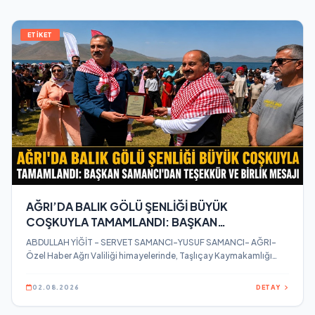
ETİKET
AĞRI’DA BALIK GÖLÜ ŞENLİĞİ BÜYÜK
COŞKUYLA TAMAMLANDI: BAŞKAN
SAMANCI’DAN TEŞEKKÜR VE BİRLİK MESAJI
ABDULLAH YİĞİT – SERVET SAMANCI-YUSUF SAMANCI- AĞRI-
Özel Haber Ağrı Valiliği himayelerinde, Taşlıçay Kaymakamlığı
koordinesinde düzenlenen Balık Gölü Şenliği, binlerce
vatandaşın katılımıyla birlik ve beraberlik içerisinde büyük bir
02.08.2026
DETAY
coşkuyla gerçekleştirildi.