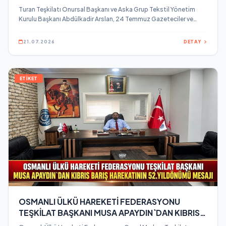
Turan Teşkilatı Onursal Başkanı ve Aska Grup Tekstil Yönetim
Kurulu Başkanı Abdülkadir Arslan, 24 Temmuz Gazeteciler ve
Basın Bayramı dolayısıyla bir mesaj yayınladı.
21.07.2026
DETAY
ETİKET
OSMANLI ÜLKÜ HAREKETİ FEDERASYONU
TEŞKİLAT BAŞKANI MUSA APAYDIN`DAN KIBRIS
BARIŞ HAREKATININ 52.YILDÖNÜMÜ MESAJI