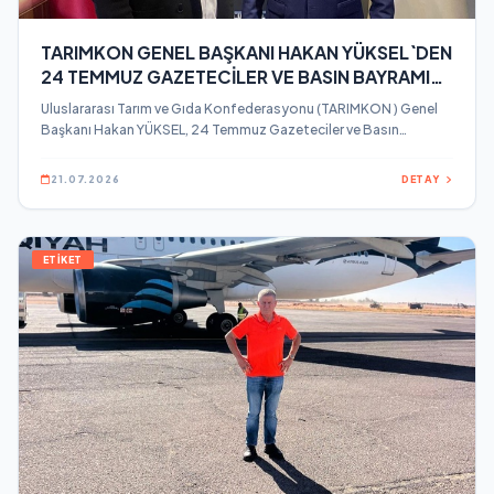
TARIMKON GENEL BAŞKANI HAKAN YÜKSEL`DEN
24 TEMMUZ GAZETECİLER VE BASIN BAYRAMI
MESAJI
Uluslararası Tarım ve Gıda Konfederasyonu (TARIMKON ) Genel
Başkanı Hakan YÜKSEL, 24 Temmuz Gazeteciler ve Basın
Bayramı dolayısıyla bir mesaj yayınladı.
21.07.2026
DETAY
ETİKET