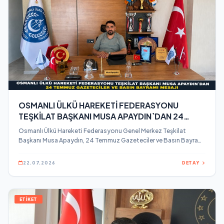
OSMANLI ÜLKÜ HAREKETİ FEDERASYONU
TEŞKİLAT BAŞKANI MUSA APAYDIN`DAN 24
TEMMUZ GAZETECİLER VE BASIN BAYRAMI
Osmanlı Ülkü Hareketi Federasyonu Genel Merkez Teşkilat
MESAJI
Başkanı Musa Apaydın, 24 Temmuz Gazeteciler ve Basın Bayramı
dolayısıyla bir mesaj yayınladı.
22.07.2026
DETAY
ETİKET