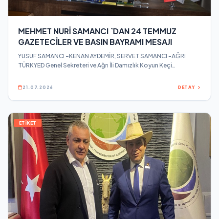
MEHMET NURİ SAMANCI `DAN 24 TEMMUZ
GAZETECİLER VE BASIN BAYRAMI MESAJI
YUSUF SAMANCI –KENAN AYDEMİR, SERVET SAMANCI –AĞRI
TÜRKYED Genel Sekreteri ve Ağrı İli Damızlık Koyun Keçi
Yetiştiricileri Birliği Başkanı Mehmet Nuri Samancı, 24 Temmuz
Gazeteciler ve Basın Bayramı dolayısıyla bir mesaj yayınladı.
21.07.2026
DETAY
ETİKET