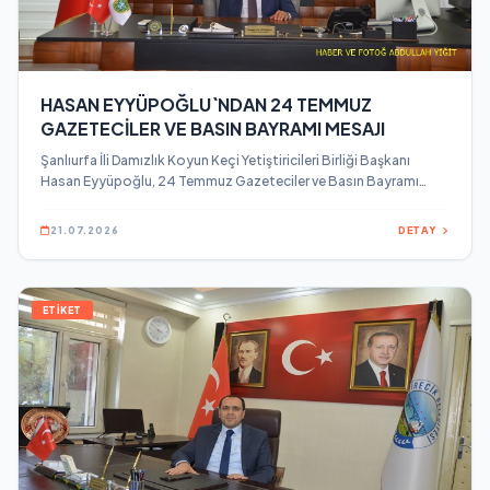
HASAN EYYÜPOĞLU`NDAN 24 TEMMUZ
GAZETECİLER VE BASIN BAYRAMI MESAJI
Şanlıurfa İli Damızlık Koyun Keçi Yetiştiricileri Birliği Başkanı
Hasan Eyyüpoğlu, 24 Temmuz Gazeteciler ve Basın Bayramı
dolayısıyla bir mesaj yayınladı.
21.07.2026
DETAY
ETİKET