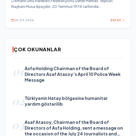
Osmanlı Ülkü Hareketi Federasyonu Genel Merkez Teşkilat
Başkanı Musa Apaydın, 20 Temmuz 1974 tarihinde
gerçekleştirilen Kıbrıs Barış Harekatı’nın 52.
20.07.2026
DETAY
ÇOK OKUNANLAR
01
Asfa Holding Chairman of the Board of
Directors Asaf Atasoy’s April 10 Police Week
Message
02
Türkiyənin Hatay bölgəsinə humanitar
yardım göstərilib
03
Asaf Atasoy, Chairman of the Board of
Directors of Asfa Holding, sent a message on
the occasion of the July 24 Journalists and