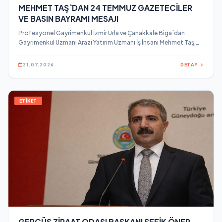
MEHMET TAŞ`DAN 24 TEMMUZ GAZETECİLER
VE BASIN BAYRAMI MESAJI
Profesyonel Gayrimenkul İzmir Urla ve Çanakkale Biga`dan
Gayrimenkul Uzmanı Arazi Yatırım Uzmanı İş İnsanı Mehmet Taş,
24 Temmuz Gazeteciler ve Basın Bayramı dolayısıyla bir mesaj
yayınladı.
21.07.2026
DETAY
ETİKET
GERCÜŞ ZİRAAT ODASI BAŞKANI ŞEFİK ÖNER