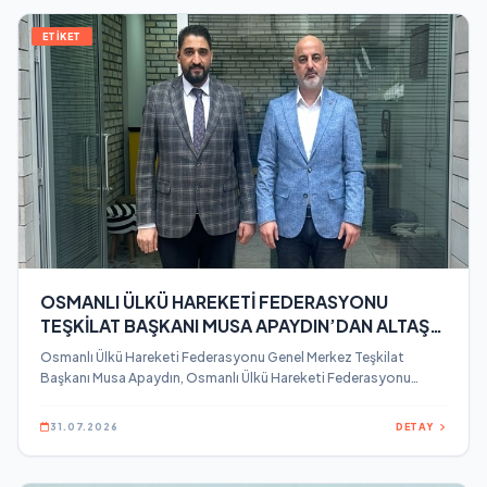
ETİKET
OSMANLI ÜLKÜ HAREKETİ FEDERASYONU
TEŞKİLAT BAŞKANI MUSA APAYDIN’DAN ALTAŞ
AİLESİNE BAŞSAĞLIĞI MESAJI
Osmanlı Ülkü Hareketi Federasyonu Genel Merkez Teşkilat
Başkanı Musa Apaydın, Osmanlı Ülkü Hareketi Federasyonu
Genel Başkanı Mehmet Emin Altaş'ın kıymetli babası Harun
Altaş'ın vefatını derin bir üzüntüyle öğrendiklerini belirterek Altaş
31.07.2026
DETAY
ailesine ve yakınlarına başsağlığı dileklerini iletti.