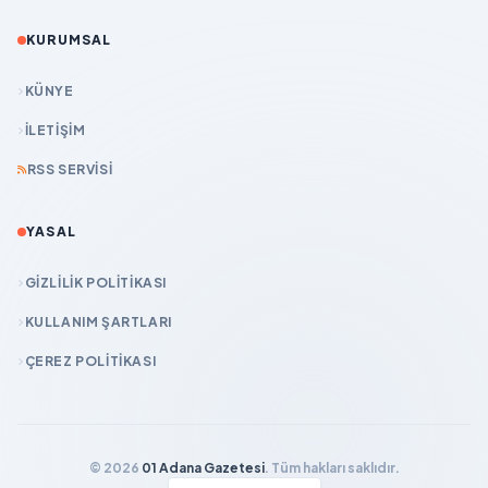
KURUMSAL
KÜNYE
İLETIŞIM
RSS SERVISI
YASAL
GIZLILIK POLITIKASI
KULLANIM ŞARTLARI
ÇEREZ POLITIKASI
© 2026
01 Adana Gazetesi
. Tüm hakları saklıdır.