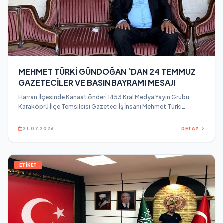
MEHMET TÜRKİ GÜNDOĞAN `DAN 24 TEMMUZ
GAZETECİLER VE BASIN BAYRAMI MESAJI
Harran İlçesinde Kanaat önderi 1453 Kral Medya Yayın Grubu
Karaköprü İlçe Temsilcisi Gazeteci İş İnsanı Mehmet Türki
Gündoğan, 24 Temmuz Gazeteciler ve Basın Bayramı dolayısıyla
bir mesaj yayınladı.
21.07.2026
DETAY
ETİKET