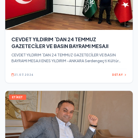
CEVDET YILDIRIM `DAN 24 TEMMUZ
GAZETECİLER VE BASIN BAYRAMI MESAJI
CEVDET YILDIRIM `DAN 24 TEMMUZ GAZETECİLER VE BASIN
BAYRAMI MESAJI ENES YILDIRIM -ANKARA Serdengeçti Kültür
Eğitim ve Yardımlaşma Derneği Yurtdışı Temsilciliklerinden
Sorumlu Genel Başkan Yardımcısı Cemax Group Yönetim Kurulu
21.07.2026
DETAY
Başkanı Cevdet Yıldırım, 24 Temmuz Gazeteciler ve Basın
Bayramı dolayısıyla bir mesaj yayınladı.
ETİKET