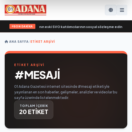
SON DAKİKA
Bakanlığı’nın eski SVO katılımcılarının sosyal sözleşme edinme sürecini basitleş
ANA SAYFA
/
ETIKET ARŞIVI
ETİKET ARŞİVİ
#MESAJI
01 Adana Gazetesi internet sitesinde #mesaji etiketiyle
yayınlanan en son haberler, gelişmeler, analizler ve videolar bu
sayfa üzerinde listelenmektedir.
TOPLAM İÇERİK
20 ETİKET