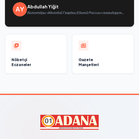
Abdullah Yiğit
Волонтёры «Молодой Гвардии Единой России» ликвидируют
последствия паводков на Урале и Дальнем Востоке
Nöbetçi
Gazete
Eczaneler
Manşetleri