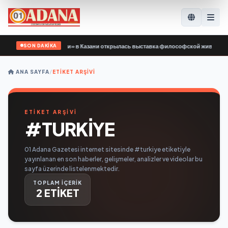
SON DAKİKA
ржки «Единой России» в Казани открылась выставка философской живописи
•
ANA SAYFA
/
ETIKET ARŞIVI
ETİKET ARŞİVİ
#TURKIYE
01 Adana Gazetesi internet sitesinde #turkiye etiketiyle
yayınlanan en son haberler, gelişmeler, analizler ve videolar bu
sayfa üzerinde listelenmektedir.
TOPLAM İÇERİK
2 ETİKET