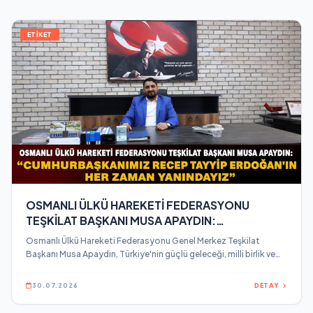
ETİKET
OSMANLI ÜLKÜ HAREKETİ FEDERASYONU
TEŞKİLAT BAŞKANI MUSA APAYDIN:
“CUMHURBAŞKANIMIZ RECEP TAYYİP
Osmanlı Ülkü Hareketi Federasyonu Genel Merkez Teşkilat
ERDOĞAN’IN HER ZAMAN YANINDAYIZ”
Başkanı Musa Apaydın, Türkiye'nin güçlü geleceği, milli birlik ve
beraberliğin korunması adına Cumhurbaşkanı Recep Tayyip
Erdoğan'a destek mesajı verdi.
30.07.2026
DETAY