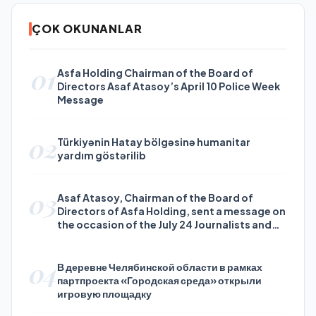
ÇOK OKUNANLAR
01
Asfa Holding Chairman of the Board of
Directors Asaf Atasoy’s April 10 Police Week
Message
02
Türkiyənin Hatay bölgəsinə humanitar
yardım göstərilib
03
Asaf Atasoy, Chairman of the Board of
Directors of Asfa Holding, sent a message on
the occasion of the July 24 Journalists and
Press Day
04
В деревне Челябинской области в рамках
партпроекта «Городская среда» открыли
игровую площадку