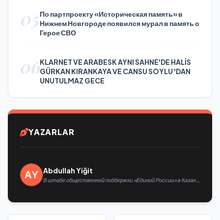
05
По партпроекту «Историческая память» в
Нижнем Новгороде появился мурал в память о
Герое СВО
06
KLARNET VE ARABESK AYNI SAHNE'DE HALİS
GÜRKAN KIRANKAYA VE CANSU SOYLU 'DAN
UNUTULMAZ GECE
YAZARLAR
Abdullah Yiğit
В штабе общественной поддержки «Единой России» в Казани
открылась выставка философской живописи