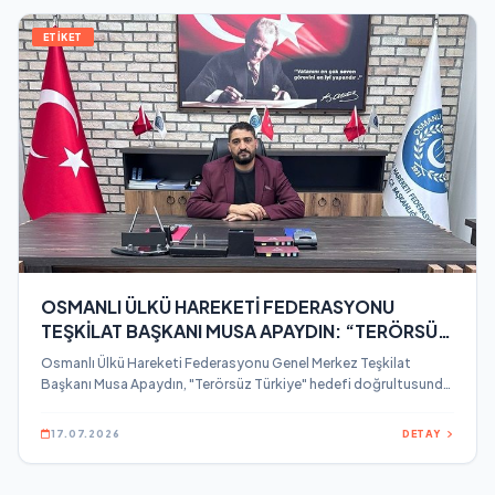
ETİKET
OSMANLI ÜLKÜ HAREKETİ FEDERASYONU
TEŞKİLAT BAŞKANI MUSA APAYDIN: “TERÖRSÜZ
TÜRKİYE HEDEFİNİ DESTEKLİYORUZ”
Osmanlı Ülkü Hareketi Federasyonu Genel Merkez Teşkilat
Başkanı Musa Apaydın, "Terörsüz Türkiye" hedefi doğrultusunda
yürütülen sürece ilişkin yazılı bir basın açıklaması yaptı.
17.07.2026
DETAY