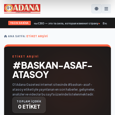
SON DAKİKA
ий Поддубный: Ветераны СВО — это та сила, которая изменит страну
•
Evgeny Po
ANA SAYFA
/
ETIKET ARŞIVI
ETİKET ARŞİVİ
#BASKAN-ASAF-
ATASOY
01 Adana Gazetesi internet sitesinde #baskan-asaf-
atasoy etiketiyle yayınlanan en son haberler, gelişmeler,
analizler ve videolar bu sayfa üzerinde listelenmektedir.
TOPLAM İÇERİK
0 ETİKET