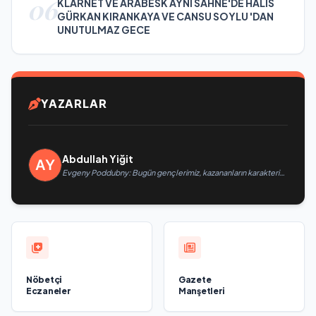
06
KLARNET VE ARABESK AYNI SAHNE'DE HALİS
GÜRKAN KIRANKAYA VE CANSU SOYLU 'DAN
UNUTULMAZ GECE
YAZARLAR
Abdullah Yiğit
Evgeny Poddubny: Bugün gençlerimiz, kazananların karakterini
şekillendiriyor
Nöbetçi
Gazete
Eczaneler
Manşetleri