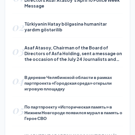
Directors Asaf Atasoy’s April 10 Police Week
Message
02
Türkiyənin Hatay bölgəsinə humanitar
yardım göstərilib
03
Asaf Atasoy, Chairman of the Board of
Directors of Asfa Holding, sent a message on
the occasion of the July 24 Journalists and
Press Day
04
В деревне Челябинской области в рамках
партпроекта «Городская среда» открыли
игровую площадку
05
По партпроекту «Историческая память» в
Нижнем Новгороде появился мурал в память о
Герое СВО