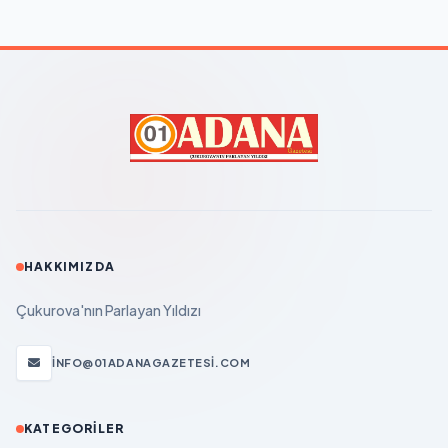
HAKKIMIZDA
Çukurova'nın Parlayan Yıldızı
INFO@01ADANAGAZETESI.COM
KATEGORILER