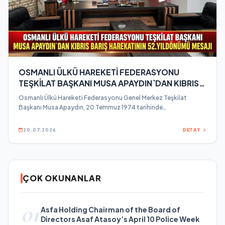
OSMANLI ÜLKÜ HAREKETİ FEDERASYONU
TEŞKİLAT BAŞKANI MUSA APAYDIN`DAN KIBRIS
BARIŞ HAREKATININ 52.YILDÖNÜMÜ MESAJI
Osmanlı Ülkü Hareketi Federasyonu Genel Merkez Teşkilat
Başkanı Musa Apaydın, 20 Temmuz 1974 tarihinde
gerçekleştirilen Kıbrıs Barış Harekatı’nın 52.
20.07.2026
DETAY
ÇOK OKUNANLAR
01
Asfa Holding Chairman of the Board of
Directors Asaf Atasoy’s April 10 Police Week