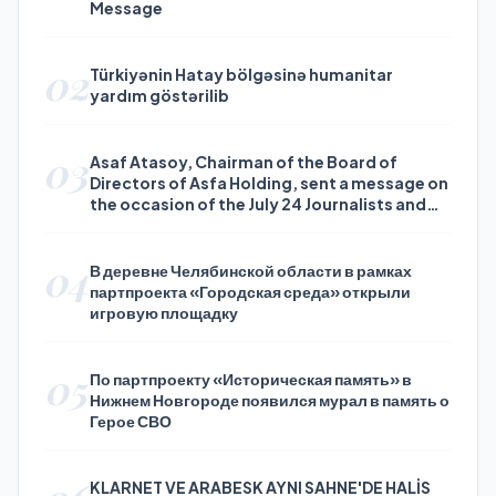
Message
02
Türkiyənin Hatay bölgəsinə humanitar
yardım göstərilib
03
Asaf Atasoy, Chairman of the Board of
Directors of Asfa Holding, sent a message on
the occasion of the July 24 Journalists and
Press Day
04
В деревне Челябинской области в рамках
партпроекта «Городская среда» открыли
игровую площадку
05
По партпроекту «Историческая память» в
Нижнем Новгороде появился мурал в память о
Герое СВО
KLARNET VE ARABESK AYNI SAHNE'DE HALİS