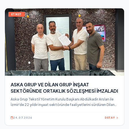
ETİKET
ASKA GRUP VE DİLAN GRUP İNŞAAT
SEKTÖRÜNDE ORTAKLIK SÖZLEŞMESİ İMZALADI
Aska Grup Tekstil Yönetim Kurulu Başkanı Abdülkadir Arslan ile
İzmir'de 22 yıldır inşaat sektöründe faaliyetlerini sürdüren Dilan
Grup Yönetim Kurulu Başkanı Tuncer Çağdavul, inşaat
sektöründe hayata geçirilecek projeler kapsamında ortaklık
24.07.2026
DETAY
sözleşmesine imza attı.