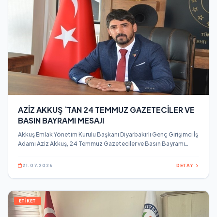
AZİZ AKKUŞ `TAN 24 TEMMUZ GAZETECİLER VE
BASIN BAYRAMI MESAJI
Akkuş Emlak Yönetim Kurulu Başkanı Diyarbakırlı Genç Girişimci İş
Adamı Aziz Akkuş, 24 Temmuz Gazeteciler ve Basın Bayramı
dolayısıyla bir mesaj yayınladı.
21.07.2026
DETAY
ETİKET