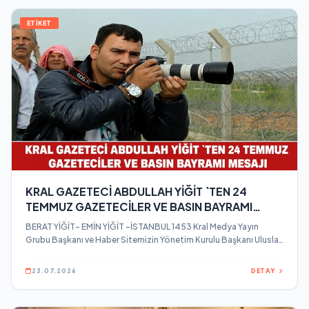
ETİKET
KRAL GAZETECİ ABDULLAH YİĞİT `TEN 24
TEMMUZ GAZETECİLER VE BASIN BAYRAMI
MESAJI
BERAT YİĞİT- EMİN YİĞİT -İSTANBUL 1453 Kral Medya Yayın
Grubu Başkanı ve Haber Sitemizin Yönetim Kurulu Başkanı Uluslar
arası Türk Gazeteci Kral Gazeteci Abdullah Yiğit, 24 Temmuz
Gazeteciler ve Basın Bayramı dolayısıyla bir mesaj yayınladı.
23.07.2026
DETAY