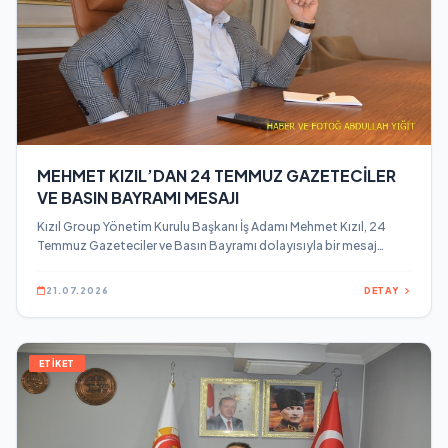
MEHMET KIZIL’DAN 24 TEMMUZ GAZETECİLER
VE BASIN BAYRAMI MESAJI
Kızıl Group Yönetim Kurulu Başkanı İş Adamı Mehmet Kızıl, 24
Temmuz Gazeteciler ve Basın Bayramı dolayısıyla bir mesaj
yayınladı.
21.07.2026
DETAY
ETİKET