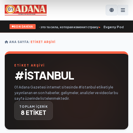
SON DAKİKA
 Ветераны СВО — это та сила, которая изменит страну
•
Evgeny Poddubny: Bugün
ANA SAYFA
/
ETIKET ARŞIVI
ETİKET ARŞİVİ
#ISTANBUL
01 Adana Gazetesi internet sitesinde #istanbul etiketiyle
yayınlanan en son haberler, gelişmeler, analizler ve videolar bu
sayfa üzerinde listelenmektedir.
TOPLAM İÇERİK
8 ETİKET