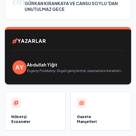
06
GÜRKAN KIRANKAYA VE CANSU SOYLU 'DAN
UNUTULMAZ GECE
YAZARLAR
Abdullah Yiğit
Evgeny Poddubny: Bugün gençlerimiz, kazananların karakterini
şekillendiriyor
Nöbetçi
Gazete
Eczaneler
Manşetleri