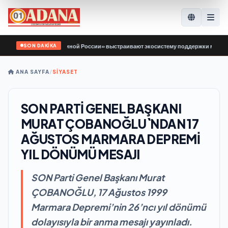
SON DAKİKA
ловин: Депутаты «Единой России» выстраивают экосистему поддержки молодёж
ANA SAYFA
/
SİYASET
SON PARTİ GENEL BAŞKANI
MURAT ÇOBANOĞLU`NDAN 17
AĞUSTOS MARMARA DEPREMİ
YIL DÖNÜMÜ MESAJI
SON Parti Genel Başkanı Murat
ÇOBANOĞLU, 17 Ağustos 1999
Marmara Depremi’nin 26’ncı yıl dönümü
dolayısıyla bir anma mesajı yayınladı.