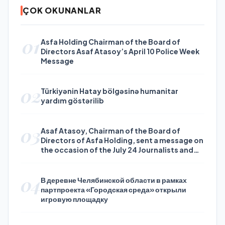
ÇOK OKUNANLAR
01
Asfa Holding Chairman of the Board of
Directors Asaf Atasoy’s April 10 Police Week
Message
02
Türkiyənin Hatay bölgəsinə humanitar
yardım göstərilib
03
Asaf Atasoy, Chairman of the Board of
Directors of Asfa Holding, sent a message on
the occasion of the July 24 Journalists and
Press Day
04
В деревне Челябинской области в рамках
партпроекта «Городская среда» открыли
игровую площадку