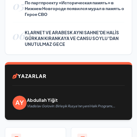
05
По партпроекту «Историческая память» в
Нижнем Новгороде появился мурал в память о
Герое СВО
06
KLARNET VE ARABESK AYNI SAHNE'DE HALİS
GÜRKAN KIRANKAYA VE CANSU SOYLU 'DAN
UNUTULMAZ GECE
YAZARLAR
Abdullah Yiğit
Vladislav Golovin: Birleşik Rusya’nın yeni Halk Programı,
teknolojik egemenliğin ve savunma sanayinin geliştirilmesine
odaklanacak