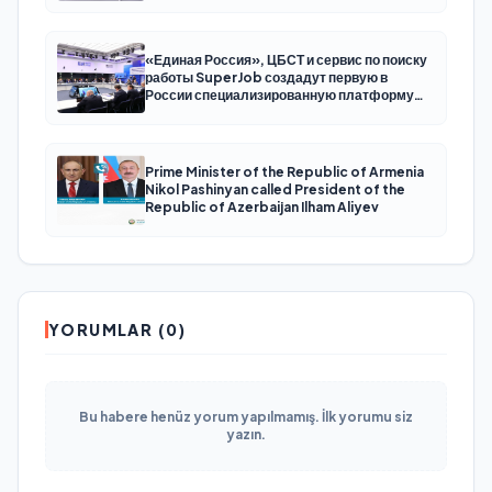
çalışacaklar
«Единая Россия», ЦБСТ и сервис по поиску
работы SuperJob создадут первую в
России специализированную платформу
для трудоустройства ветеранов СВО
Prime Minister of the Republic of Armenia
Nikol Pashinyan called President of the
Republic of Azerbaijan Ilham Aliyev
YORUMLAR (0)
Bu habere henüz yorum yapılmamış. İlk yorumu siz
yazın.