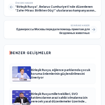
ÖNCEKI HABER
“Birleşik Rusya”, Belarus Cumhuriyeti’nde düzenlenen
“Zafer Mirası: Birlikten Güç!” uluslararası kampanyasının
sonuçlarını özetledi
SONRAKI HABER
Единороссы Москвы передали помощь приютам для
бездомных животных
BENZER GELIŞMELER
Birleşik Rusya, eğlence parklarında çocuk
koruma önlemlerinin güçlendirilmesini
öneriyor
Birleşik Rusya milletvekilleri, SVO
katılımcılarının arazi sahibi olmalarına izin
verecek yasal düzenlemeler üzerinde