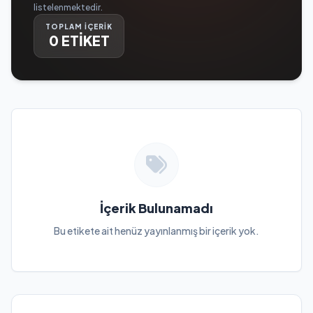
listelenmektedir.
TOPLAM İÇERİK
0 ETİKET
İçerik Bulunamadı
Bu etikete ait henüz yayınlanmış bir içerik yok.