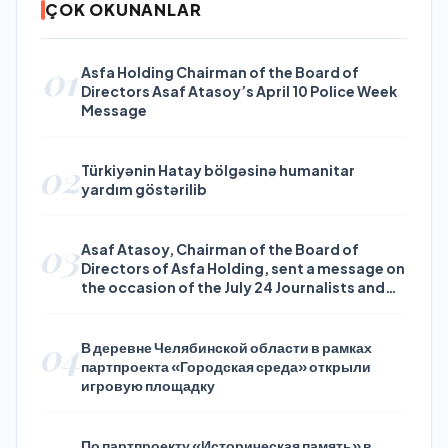
ÇOK OKUNANLAR
01
Asfa Holding Chairman of the Board of
Directors Asaf Atasoy’s April 10 Police Week
Message
02
Türkiyənin Hatay bölgəsinə humanitar
yardım göstərilib
03
Asaf Atasoy, Chairman of the Board of
Directors of Asfa Holding, sent a message on
the occasion of the July 24 Journalists and
Press Day
04
В деревне Челябинской области в рамках
партпроекта «Городская среда» открыли
игровую площадку
По партпроекту «Историческая память» в