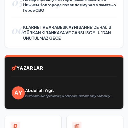
05
Нижнем Новгороде появился мурал в память о
Герое СВО
06
KLARNET VE ARABESK AYNI SAHNE'DE HALİS
GÜRKAN KIRANKAYA VE CANSU SOYLU 'DAN
UNUTULMAZ GECE
YAZARLAR
Abdullah Yiğit
Инклюзивные организации передали Владиславу Головину
предложения в новую Народную программу «Единой России»