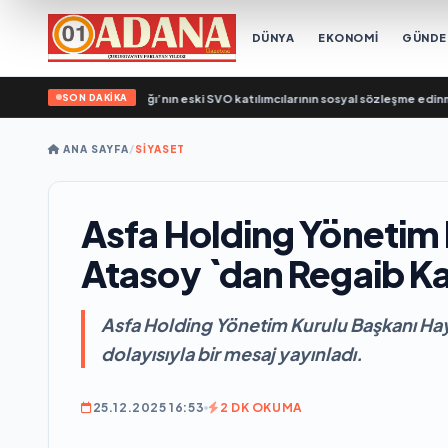
DÜNYA
EKONOMİ
GÜND
SON DAKİKA
ya, Çalışma Bakanlığı’nın eski SVO katılımcılarının sosyal sözleşme edinme sürec
ANA SAYFA
/
SİYASET
Asfa Holding Yönetim 
Atasoy `dan Regaib Ka
Asfa Holding Yönetim Kurulu Başkanı Hayı
dolayısıyla bir mesaj yayınladı.
25.12.2025 16:53
2 DK OKUMA