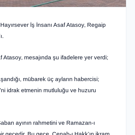
Hayırsever İş İnsanı Asaf Atasoy, Regaip
ı.
Atasoy, mesajında şu ifadelere yer verdi;
şandığı, mübarek üç ayların habercisi;
ni idrak etmenin mutluluğu ve huzuru
 Şaban ayının rahmetini ve Ramazan-ı
bir gecedir. Bu gece, Cenab-ı Hakk’ın ikram