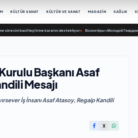
EM
KÜLTÜR SANAT
KÜLTÜR VE SANAT
MAGAZİN
SAĞLIK
S
ini basitleştirme kararını destekliyor
•
Волонтёры «Молодой Гвардии Единой Р
Kurulu Başkanı Asaf
ndili Mesajı
rsever İş İnsanı Asaf Atasoy, Regaip Kandili
X