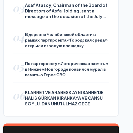
03
Asaf Atasoy, Chairman of the Board of
Directors of Asfa Holding, sent a
message on the occasion of the July 24
Journalists and Press Day
04
В деревне Челябинской области в
рамках партпроекта «Городская среда»
открыли игровую площадку
05
По партпроекту «Историческая память»
в Нижнем Новгороде появился мурал в
память о Герое СВО
06
KLARNET VE ARABESK AYNI SAHNE'DE
HALİS GÜRKAN KIRANKAYA VE CANSU
SOYLU 'DAN UNUTULMAZ GECE