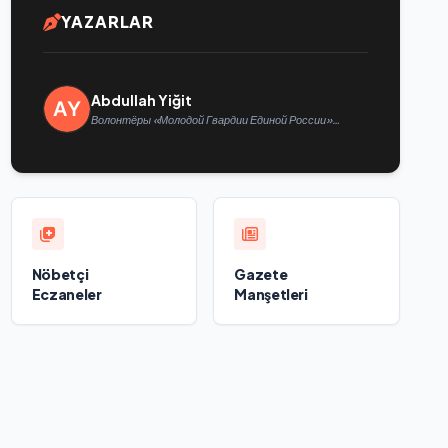
YAZARLAR
Abdullah Yiğit
Волонтёры «Молодой Гвардии Единой России»
ликвидируют последствия паводков на Урале и
Дальнем Востоке
Nöbetçi
Gazete
Eczaneler
Manşetleri