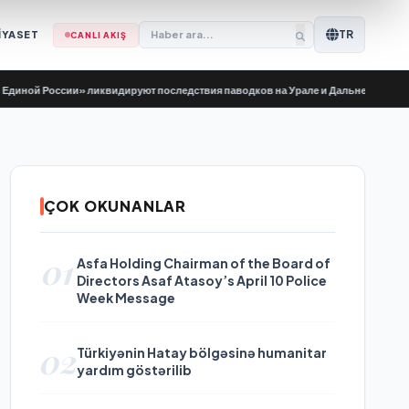
TR
İYASET
CANLI AKIŞ
оссии» ликвидируют последствия паводков на Урале и Дальнем Востоке
•
Bir
ÇOK OKUNANLAR
01
Asfa Holding Chairman of the Board of
Directors Asaf Atasoy’s April 10 Police
Week Message
02
Türkiyənin Hatay bölgəsinə humanitar
yardım göstərilib