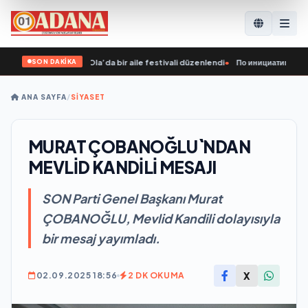
SON DAKİKA
girişimiyle Yoshkar-Ola’da bir aile festivali düzenlendi
•
По инициативе «Един
ANA SAYFA
/
SİYASET
MURAT ÇOBANOĞLU`NDAN
MEVLİD KANDİLİ MESAJI
SON Parti Genel Başkanı Murat
ÇOBANOĞLU, Mevlid Kandili dolayısıyla
bir mesaj yayımladı.
X
02.09.2025 18:56
2 DK OKUMA