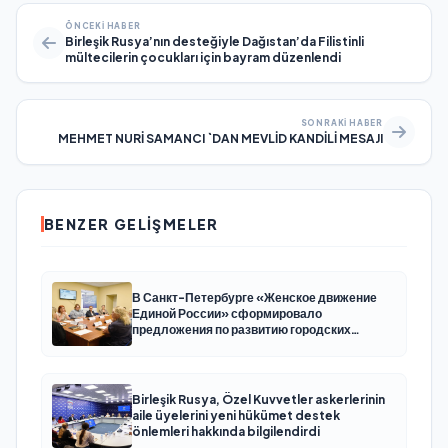
ÖNCEKI HABER
Birleşik Rusya’nın desteğiyle Dağıstan’da Filistinli
mültecilerin çocukları için bayram düzenlendi
SONRAKI HABER
MEHMET NURİ SAMANCI `DAN MEVLİD KANDİLİ MESAJI
BENZER GELIŞMELER
В Санкт-Петербурге «Женское движение
Единой России» сформировало
предложения по развитию городских
программ поддержки женщин
Birleşik Rusya, Özel Kuvvetler askerlerinin
aile üyelerini yeni hükümet destek
önlemleri hakkında bilgilendirdi