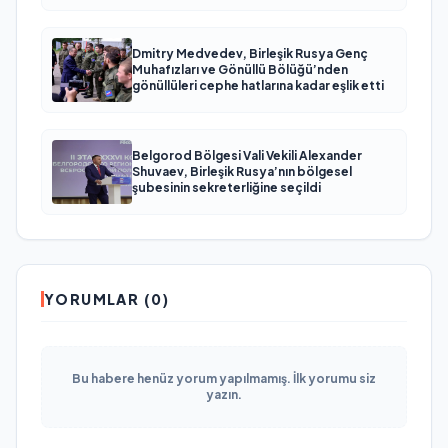
Dmitry Medvedev, Birleşik Rusya Genç
Muhafızları ve Gönüllü Bölüğü’nden
gönüllüleri cephe hatlarına kadar eşlik etti
Belgorod Bölgesi Vali Vekili Alexander
Shuvaev, Birleşik Rusya’nın bölgesel
şubesinin sekreterliğine seçildi
YORUMLAR (0)
Bu habere henüz yorum yapılmamış. İlk yorumu siz
yazın.