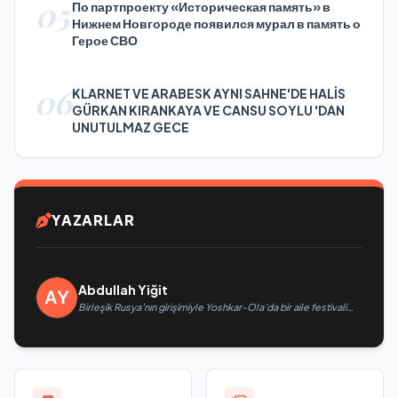
05
По партпроекту «Историческая память» в
Нижнем Новгороде появился мурал в память о
Герое СВО
06
KLARNET VE ARABESK AYNI SAHNE'DE HALİS
GÜRKAN KIRANKAYA VE CANSU SOYLU 'DAN
UNUTULMAZ GECE
YAZARLAR
Abdullah Yiğit
Birleşik Rusya’nın girişimiyle Yoshkar-Ola’da bir aile festivali
düzenlendi