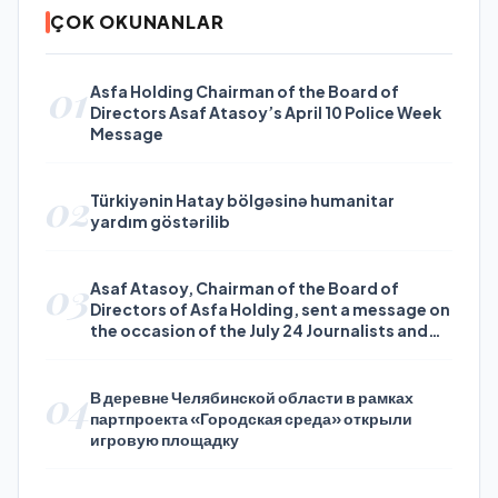
ÇOK OKUNANLAR
01
Asfa Holding Chairman of the Board of
Directors Asaf Atasoy’s April 10 Police Week
Message
02
Türkiyənin Hatay bölgəsinə humanitar
yardım göstərilib
03
Asaf Atasoy, Chairman of the Board of
Directors of Asfa Holding, sent a message on
the occasion of the July 24 Journalists and
Press Day
04
В деревне Челябинской области в рамках
партпроекта «Городская среда» открыли
игровую площадку