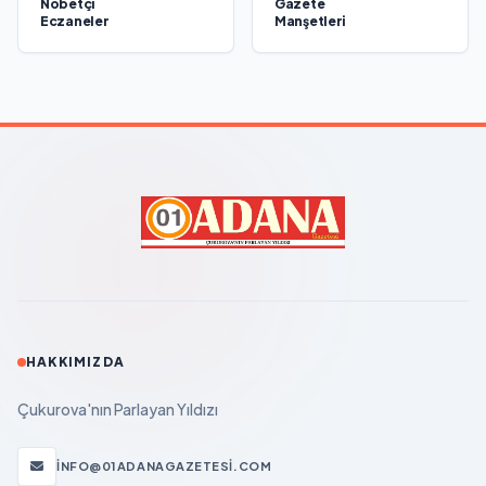
Nöbetçi
Gazete
Eczaneler
Manşetleri
HAKKIMIZDA
Çukurova'nın Parlayan Yıldızı
INFO@01ADANAGAZETESI.COM