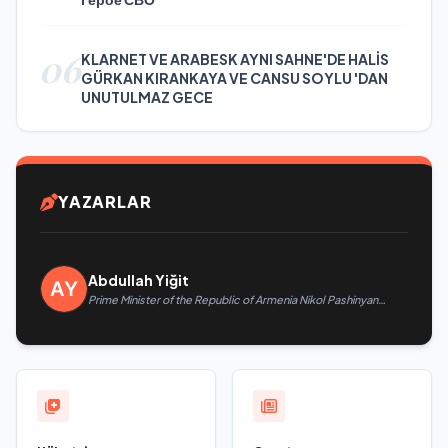
06
KLARNET VE ARABESK AYNI SAHNE'DE HALİS
GÜRKAN KIRANKAYA VE CANSU SOYLU 'DAN
UNUTULMAZ GECE
YAZARLAR
Abdullah Yiğit
Prime Minister of the Republic of Armenia Nikol Pashinyan
called President of the Republic of Azerbaijan Ilham Aliyev