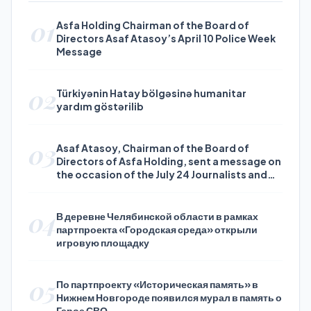
01
Asfa Holding Chairman of the Board of
Directors Asaf Atasoy’s April 10 Police Week
Message
02
Türkiyənin Hatay bölgəsinə humanitar
yardım göstərilib
03
Asaf Atasoy, Chairman of the Board of
Directors of Asfa Holding, sent a message on
the occasion of the July 24 Journalists and
Press Day
04
В деревне Челябинской области в рамках
партпроекта «Городская среда» открыли
игровую площадку
05
По партпроекту «Историческая память» в
Нижнем Новгороде появился мурал в память о
Герое СВО