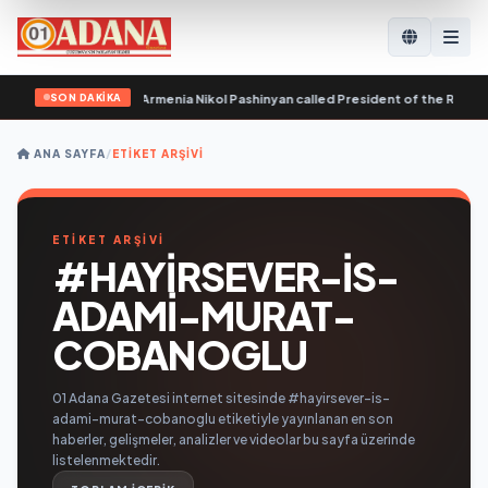
SON DAKİKA
r of the Republic of Armenia Nikol Pashinyan called President of the Republic
ANA SAYFA
/
ETIKET ARŞIVI
ETİKET ARŞİVİ
#HAYIRSEVER-IS-
ADAMI-MURAT-
COBANOGLU
01 Adana Gazetesi internet sitesinde #hayirsever-is-
adami-murat-cobanoglu etiketiyle yayınlanan en son
haberler, gelişmeler, analizler ve videolar bu sayfa üzerinde
listelenmektedir.