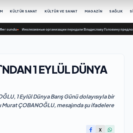
EM
KÜLTÜR SANAT
KÜLTÜR VE SANAT
MAGAZİN
SAĞLIK
S
undu
•
Инклюзивные организации передали Владиславу Головину предложения
DAN 1 EYLÜL DÜNYA
U, 1 Eylül Dünya Barış Günü dolayısıyla bir
nı Murat ÇOBANOĞLU, mesajında şu ifadelere
X