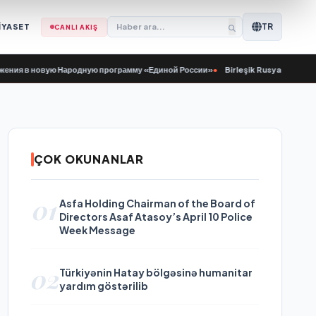
TR
İYASET
CANLI AKIŞ
 в новую Народную программу «Единой России»
•
Birleşik Rusya Genç Muhafızl
ÇOK OKUNANLAR
01
Asfa Holding Chairman of the Board of
Directors Asaf Atasoy’s April 10 Police
Week Message
02
Türkiyənin Hatay bölgəsinə humanitar
yardım göstərilib