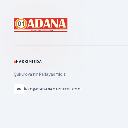
HAKKIMIZDA
Çukurova'nın Parlayan Yıldızı
INFO@01ADANAGAZETESI.COM