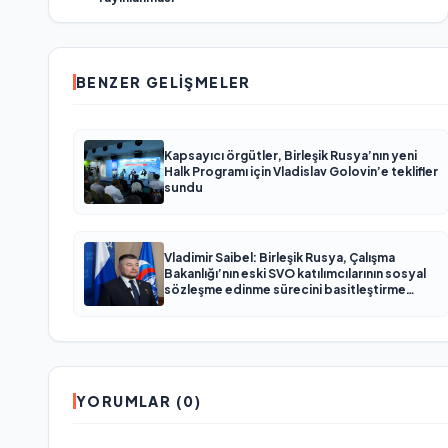
BENZER GELIŞMELER
Kapsayıcı örgütler, Birleşik Rusya’nın yeni
Halk Programı için Vladislav Golovin’e teklifler
sundu
Vladimir Saibel: Birleşik Rusya, Çalışma
Bakanlığı’nın eski SVO katılımcılarının sosyal
sözleşme edinme sürecini basitleştirme
kararını destekliyor
YORUMLAR (0)