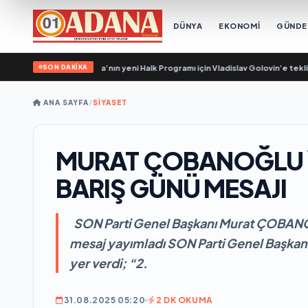
DÜNYA
EKONOMİ
GÜND
SON DAKİKA
ütler, Birleşik Rusya’nın yeni Halk Programı için Vladislav Golovin’e teklifler s
ANA SAYFA
/
SİYASET
MURAT ÇOBANOĞLU`N
BARIŞ GÜNÜ MESAJI
SON Parti Genel Başkanı Murat ÇOBANOĞL
mesaj yayımladı SON Parti Genel Başka
yer verdi; “2.
31.08.2025 05:20
2 DK OKUMA