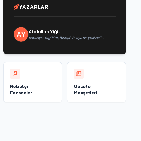
YAZARLAR
Abdullah Yiğit
Kapsayıcı örgütler, Birleşik Rusya’nın yeni Halk
Programı için Vladislav Golovin’e teklifler sundu
Nöbetçi
Gazete
Eczaneler
Manşetleri