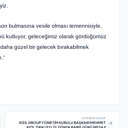
iz.
on bulmasına vesile olması temennisiyle,
nü kutluyor, geleceğimiz olarak gördüğümüz
 daha güzel bir gelecek bırakabilmek
.”
SONRAKI HABER
KIZIL GROUP YÖNETİM KURULU BAŞKANI MEHMET
KIZIL’DAN 1 EYLÜL DÜNYA BARIŞ GÜNÜ MESAJI