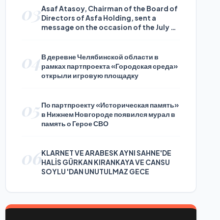
03
Asaf Atasoy, Chairman of the Board of
Directors of Asfa Holding, sent a
message on the occasion of the July 24
Journalists and Press Day
04
В деревне Челябинской области в
рамках партпроекта «Городская среда»
открыли игровую площадку
05
По партпроекту «Историческая память»
в Нижнем Новгороде появился мурал в
память о Герое СВО
06
KLARNET VE ARABESK AYNI SAHNE'DE
HALİS GÜRKAN KIRANKAYA VE CANSU
SOYLU 'DAN UNUTULMAZ GECE