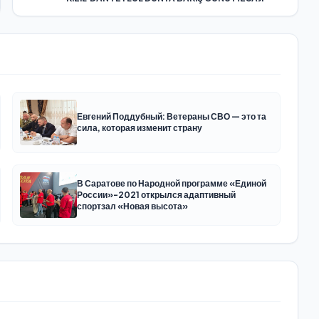
Евгений Поддубный: Ветераны СВО — это та
сила, которая изменит страну
В Саратове по Народной программе «Единой
России»-2021 открылся адаптивный
спортзал «Новая высота»