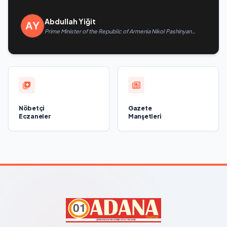
Abdullah Yiğit
Prime Minister of the Republic of Armenia Nikol Pashinyan
called President of the Republic of Azerbaijan Ilham Aliyev
Nöbetçi
Gazete
Eczaneler
Manşetleri