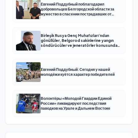
Евгений Поддубный поблагодарил
добровольцев Белгородской области за
мужество в спасении пострадавших от
обстрелов
Birleşik Rusya Genç Muhafızları’ndan
gönüllüler, Belgorod sakinlerine yangın
söndürücüler ve jeneratörler konusunda
yardımcı olacak
Евгений Поддубный: Сегодня у нашей
молодёжи куётся характер победителей
Волонтёры «Молодой Гвардии Единой
России» ликвидируют последствия
паводков на Урале и Дальнем Востоке