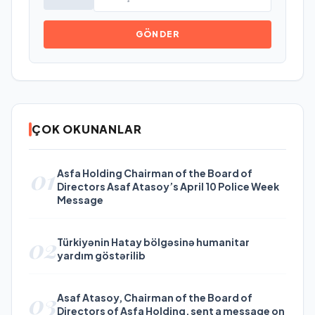
GÖNDER
ÇOK OKUNANLAR
01
Asfa Holding Chairman of the Board of
Directors Asaf Atasoy’s April 10 Police Week
Message
02
Türkiyənin Hatay bölgəsinə humanitar
yardım göstərilib
03
Asaf Atasoy, Chairman of the Board of
Directors of Asfa Holding, sent a message on