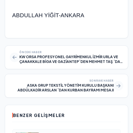
ABDULLAH YİĞİT-ANKARA
ÖNCEKI HABER
KW ORSA PROFESYONEL GAYRİMENKUL İZMİR URLA VE
ÇANAKKALE BİGA VE GAZİANTEP`DEN MEHMET TAŞ `DAN
KURBAN BAYRAMI MESAJI
SONRAKI HABER
ASKA GRUP TEKSTİL YÖNETİM KURULU BAŞKANI
ABDÜLKADİR ARSLAN `DAN KURBAN BAYRAMI MESAJI
BENZER GELIŞMELER