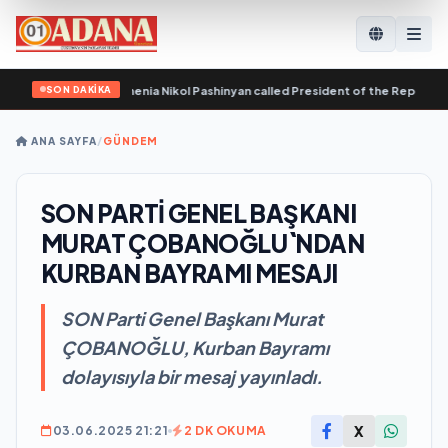
SON DAKİKA
the Republic of Armenia Nikol Pashinyan called President of the Republic of A
ANA SAYFA
/
GÜNDEM
SON PARTİ GENEL BAŞKANI
MURAT ÇOBANOĞLU`NDAN
KURBAN BAYRAMI MESAJI
SON Parti Genel Başkanı Murat
ÇOBANOĞLU, Kurban Bayramı
dolayısıyla bir mesaj yayınladı.
X
03.06.2025 21:21
2 DK OKUMA