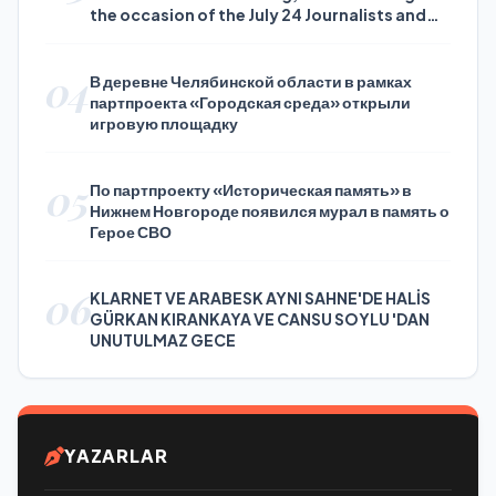
the occasion of the July 24 Journalists and
Press Day
04
В деревне Челябинской области в рамках
партпроекта «Городская среда» открыли
игровую площадку
05
По партпроекту «Историческая память» в
Нижнем Новгороде появился мурал в память о
Герое СВО
06
KLARNET VE ARABESK AYNI SAHNE'DE HALİS
GÜRKAN KIRANKAYA VE CANSU SOYLU 'DAN
UNUTULMAZ GECE
YAZARLAR