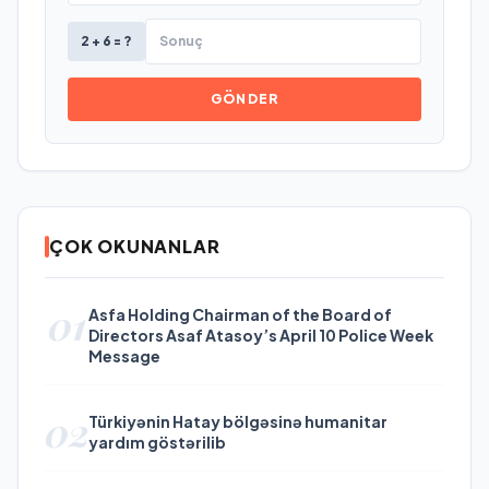
2 + 6 = ?
GÖNDER
ÇOK OKUNANLAR
01
Asfa Holding Chairman of the Board of
Directors Asaf Atasoy’s April 10 Police Week
Message
02
Türkiyənin Hatay bölgəsinə humanitar
yardım göstərilib