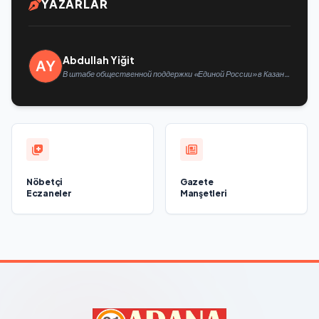
YAZARLAR
Abdullah Yiğit
В штабе общественной поддержки «Единой России» в Казани
открылась выставка философской живописи
Nöbetçi
Gazete
Eczaneler
Manşetleri