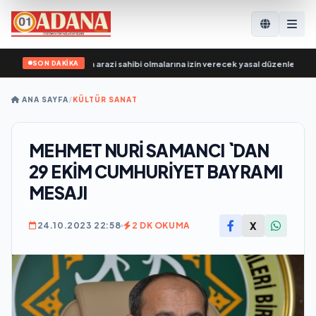
SON DAKİKA
, SVO katılımcılarının arazi sahibi olmalarına izin verecek yasal düzenlemeler üz
ANA SAYFA
/
KÜLTÜR SANAT
MEHMET NURİ SAMANCI `DAN
29 EKİM CUMHURİYET BAYRAMI
MESAJI
X
24.10.2023 22:58
2 DK OKUMA