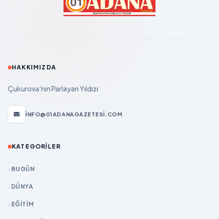
HAKKIMIZDA
Çukurova'nın Parlayan Yıldızı
INFO@01ADANAGAZETESI.COM
KATEGORILER
BUGÜN
DÜNYA
EĞİTİM