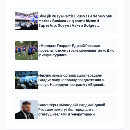
Birleşik Rusya Partisi, Rusya Federasyonu
Merkez Bankası ve iş arama hizmeti
SuperJob, Sovyet Askeri Bölgesi
gazilerinin istihdamı için Rusya’da ilk
uzmanlaşmış platformu oluşturacak
«Молодая Гвардия Единой России»
провела по всей стране мероприятия ко Дню
физкультурника
Инклюзивные организации передали
Владиславу Головину предложения в
новую Народную программу «Единой
России»
Волонтёры «Молодой Гвардии Единой
России» помогут белгородцам с
огнетушителями и генераторами