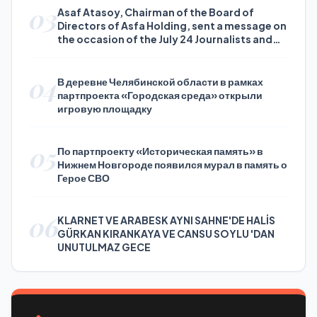
03
Asaf Atasoy, Chairman of the Board of
Directors of Asfa Holding, sent a message on
the occasion of the July 24 Journalists and
Press Day
04
В деревне Челябинской области в рамках
партпроекта «Городская среда» открыли
игровую площадку
05
По партпроекту «Историческая память» в
Нижнем Новгороде появился мурал в память о
Герое СВО
06
KLARNET VE ARABESK AYNI SAHNE'DE HALİS
GÜRKAN KIRANKAYA VE CANSU SOYLU 'DAN
UNUTULMAZ GECE