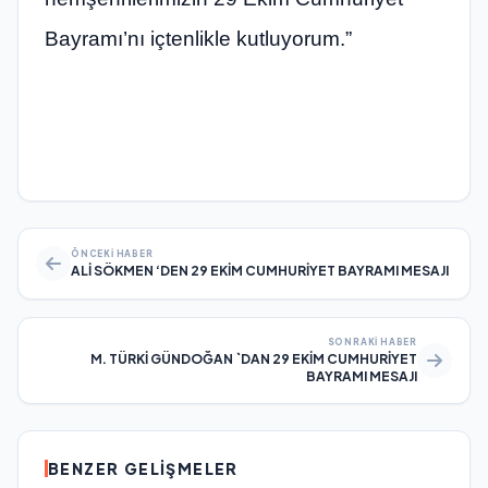
Bayramı’nı içtenlikle kutluyorum.”
ÖNCEKI HABER
ALİ SÖKMEN ‘DEN 29 EKİM CUMHURİYET BAYRAMI MESAJI
SONRAKI HABER
M. TÜRKİ GÜNDOĞAN `DAN 29 EKİM CUMHURİYET
BAYRAMI MESAJI
BENZER GELIŞMELER