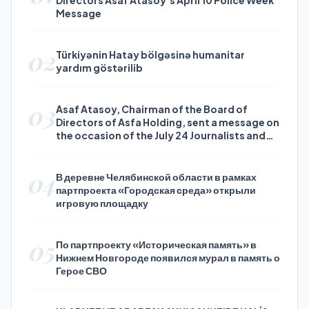
Directors Asaf Atasoy’s April 10 Police Week
Message
02
Türkiyənin Hatay bölgəsinə humanitar
yardım göstərilib
03
Asaf Atasoy, Chairman of the Board of
Directors of Asfa Holding, sent a message on
the occasion of the July 24 Journalists and
Press Day
04
В деревне Челябинской области в рамках
партпроекта «Городская среда» открыли
игровую площадку
05
По партпроекту «Историческая память» в
Нижнем Новгороде появился мурал в память о
Герое СВО