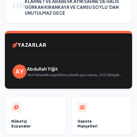
06
KLARNET VE ARABESK AYNI SAHNE'DE HALİS
GÜRKAN KIRANKAYA VE CANSU SOYLU 'DAN
UNUTULMAZ GECE
YAZARLAR
Abdullah Yiğit
Yeni Yükseklik engellilere yönelik spor salonu, 2021 Birleşik
Rusya Halk Programı kapsamında Saratov’da açıldı
Nöbetçi
Gazete
Eczaneler
Manşetleri