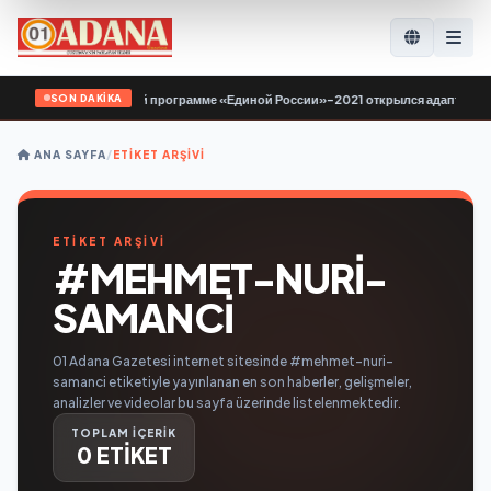
SON DAKİKA
 Саратове по Народной программе «Единой России»-2021 открылся адаптивный
ANA SAYFA
/
ETIKET ARŞIVI
ETİKET ARŞİVİ
#MEHMET-NURI-
SAMANCI
01 Adana Gazetesi internet sitesinde #mehmet-nuri-
samanci etiketiyle yayınlanan en son haberler, gelişmeler,
analizler ve videolar bu sayfa üzerinde listelenmektedir.
TOPLAM İÇERİK
0 ETİKET