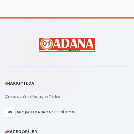
HAKKIMIZDA
Çukurova'nın Parlayan Yıldızı
INFO@01ADANAGAZETESI.COM
KATEGORILER