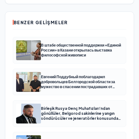
BENZER GELIŞMELER
В штабе общественной поддержки «Единой
России» в Казани открылась выставка
философской живописи
Евгений Поддубный поблагодарил
добровольцев Белгородской области за
мужество в спасении пострадавших от
обстрелов
Birleşik Rusya Genç Muhafızları’ndan
gönüllüler, Belgorod sakinlerine yangın
söndürücüler ve jeneratörler konusunda
yardımcı olacak