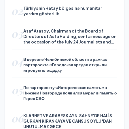
02
Türkiyənin Hatay bölgəsinə humanitar
yardım göstərilib
03
Asaf Atasoy, Chairman of the Board of
Directors of Asfa Holding, sent a message on
the occasion of the July 24 Journalists and
Press Day
04
В деревне Челябинской области в рамках
партпроекта «Городская среда» открыли
игровую площадку
05
По партпроекту «Историческая память» в
Нижнем Новгороде появился мурал в память о
Герое СВО
06
KLARNET VE ARABESK AYNI SAHNE'DE HALİS
GÜRKAN KIRANKAYA VE CANSU SOYLU 'DAN
UNUTULMAZ GECE