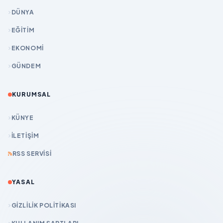
DÜNYA
EĞİTİM
EKONOMİ
GÜNDEM
KURUMSAL
KÜNYE
İLETIŞIM
RSS SERVISI
YASAL
GIZLILIK POLITIKASI