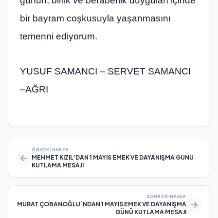
günün, birlik ve beraberlik duyguları içinde
bir bayram coşkusuyla yaşanmasını
temenni ediyorum.
YUSUF SAMANCI – SERVET SAMANCI
–AĞRI
ÖNCEKI HABER
MEHMET KIZIL’DAN 1 MAYIS EMEK VE DAYANIŞMA GÜNÜ
KUTLAMA MESAJI
SONRAKI HABER
MURAT ÇOBANOĞLU`NDAN 1 MAYIS EMEK VE DAYANIŞMA
GÜNÜ KUTLAMA MESAJI