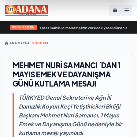
SON DAKİKA
, SVO katılımcılarının arazi sahibi olmalarına izin verecek yasal düzenlemeler üz
ANA SAYFA
/
GÜNDEM
MEHMET NURİ SAMANCI `DAN 1
MAYIS EMEK VE DAYANIŞMA
GÜNÜ KUTLAMA MESAJI
TÜRKYED Genel Sekreteri ve Ağrı İli
Damızlık Koyun Keçi Yetiştiricileri Birliği
Başkanı Mehmet Nuri Samancı, 1 Mayıs
Emek ve Dayanışma Günü nedeniyle bir
kutlama mesajı yayınladı.