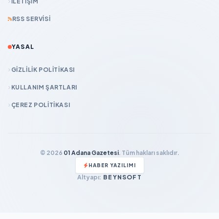
İLETIŞIM
RSS SERVISI
YASAL
GIZLILIK POLITIKASI
KULLANIM ŞARTLARI
ÇEREZ POLITIKASI
© 2026
01 Adana Gazetesi
. Tüm hakları saklıdır.
HABER YAZILIMI
Altyapı:
BEYNSOFT