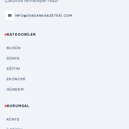
Çukurova'nın Parlayan Yıldızı
INFO@01ADANAGAZETESI.COM
KATEGORILER
BUGÜN
DÜNYA
EĞİTİM
EKONOMİ
GÜNDEM
KURUMSAL
KÜNYE