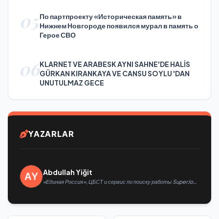
05
По партпроекту «Историческая память» в
Нижнем Новгороде появился мурал в память о
Герое СВО
06
KLARNET VE ARABESK AYNI SAHNE'DE HALİS
GÜRKAN KIRANKAYA VE CANSU SOYLU 'DAN
UNUTULMAZ GECE
YAZARLAR
Abdullah Yiğit
«Единая Россия», ЦБСТ и сервис по поиску работы SuperJob
создадут первую в России специализированную платформу
для трудоустройства ветеранов СВО