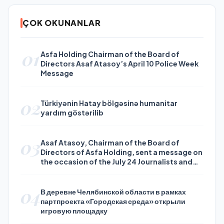
ÇOK OKUNANLAR
01
Asfa Holding Chairman of the Board of
Directors Asaf Atasoy’s April 10 Police Week
Message
02
Türkiyənin Hatay bölgəsinə humanitar
yardım göstərilib
03
Asaf Atasoy, Chairman of the Board of
Directors of Asfa Holding, sent a message on
the occasion of the July 24 Journalists and
Press Day
04
В деревне Челябинской области в рамках
партпроекта «Городская среда» открыли
игровую площадку