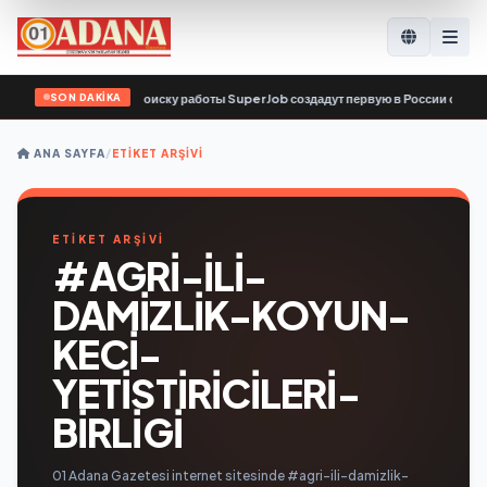
SON DAKİKA
», ЦБСТ и сервис по поиску работы SuperJob создадут первую в России специ
ANA SAYFA
/
ETIKET ARŞIVI
ETİKET ARŞİVİ
#AGRI-ILI-
DAMIZLIK-KOYUN-
KECI-
YETISTIRICILERI-
BIRLIGI
01 Adana Gazetesi internet sitesinde #agri-ili-damizlik-