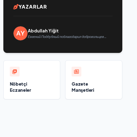
YAZARLAR
Abdullah Yiğit
Евгений Поддубный поблагодарил добровольцев
Белгородской области за мужество в спасении
пострадавших от обстрелов
Nöbetçi
Gazete
Eczaneler
Manşetleri