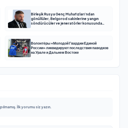
Birleşik Rusya Genç Muhafızları’ndan
gönüllüler, Belgorod sakinlerine yangın
söndürücüler ve jeneratörler konusunda
yardımcı olacak
Волонтёры «Молодой Гвардии Единой
России» ликвидируют последствия паводков
на Урале и Дальнем Востоке
lmamış. İlk yorumu siz yazın.