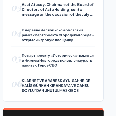
03
Asaf Atasoy, Chairman of the Board of
Directors of Asfa Holding, sent a
message on the occasion of the July 24
Journalists and Press Day
04
В деревне Челябинской области в
рамках партпроекта «Городская среда»
открыли игровую площадку
05
По партпроекту «Историческая память»
в Нижнем Новгороде появился мурал в
память о Герое СВО
06
KLARNET VE ARABESK AYNI SAHNE'DE
HALİS GÜRKAN KIRANKAYA VE CANSU
SOYLU 'DAN UNUTULMAZ GECE