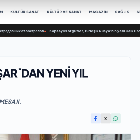
EM
KÜLTÜR SANAT
KÜLTÜR VE SANAT
MAGAZİN
SAĞLIK
S
вших от обстрелов
•
Kapsayıcı örgütler, Birleşik Rusya’nın yeni Halk Programı i
AR`DAN YENİ YIL
MESAJI.
X