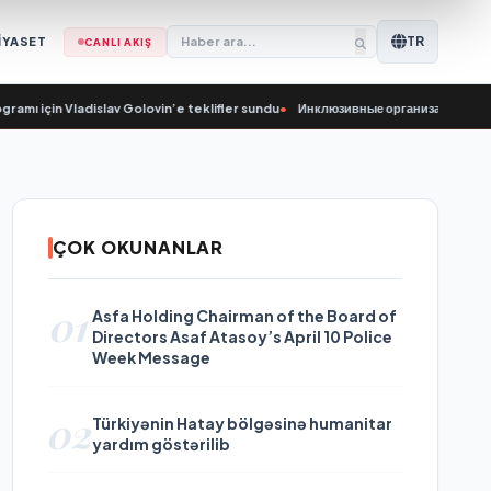
TR
İYASET
CANLI AKIŞ
çin Vladislav Golovin’e teklifler sundu
•
Инклюзивные организации передали В
ÇOK OKUNANLAR
01
Asfa Holding Chairman of the Board of
Directors Asaf Atasoy’s April 10 Police
Week Message
02
Türkiyənin Hatay bölgəsinə humanitar
yardım göstərilib