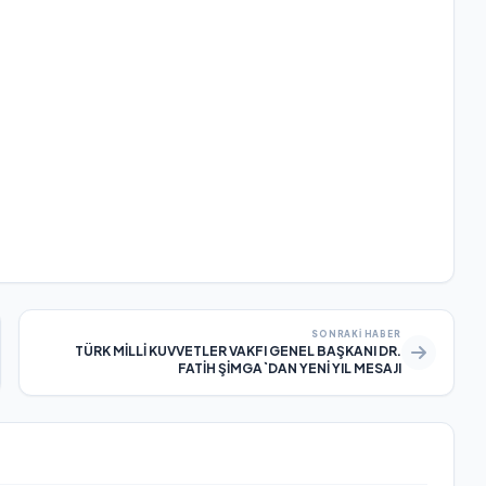
SONRAKI HABER
TÜRK MİLLİ KUVVETLER VAKFI GENEL BAŞKANI DR.
FATİH ŞİMGA`DAN YENİ YIL MESAJI