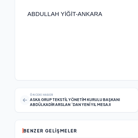
ABDULLAH YİĞİT-ANKARA
ÖNCEKI HABER
ASKA GRUP TEKSTİL YÖNETİM KURULU BAŞKANI
ABDÜLKADİR ARSLAN `DAN YENİ YIL MESAJI
BENZER GELIŞMELER