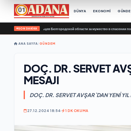
DÜNYA
EKONOMİ
GÜND
SON DAKİKA
одарил добровольцев Белгородской области за мужество в спасении пострада
ANA SAYFA
/
GÜNDEM
DOÇ. DR. SERVET AVŞ
MESAJI
DOÇ. DR. SERVET AVŞAR`DAN YENİ YIL 
27.12.2024 18:54
1 DK OKUMA