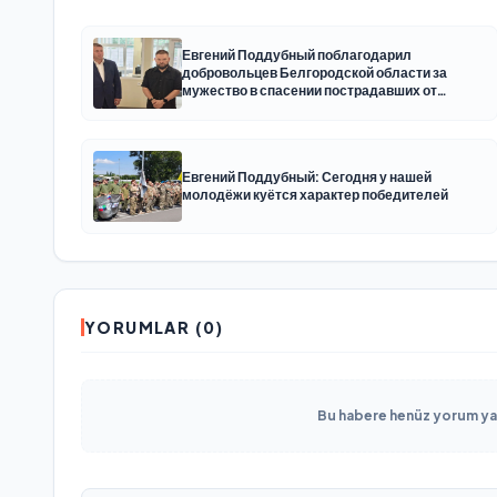
Евгений Поддубный поблагодарил
добровольцев Белгородской области за
мужество в спасении пострадавших от
обстрелов
Евгений Поддубный: Сегодня у нашей
молодёжи куётся характер победителей
YORUMLAR (0)
Bu habere henüz yorum yapı