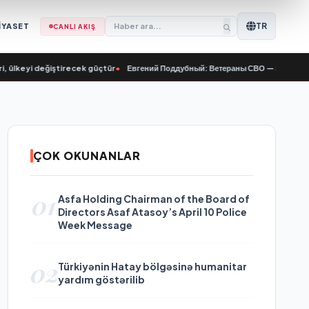
TR
İYASET
CANLI AKIŞ
keyi değiştirecek güçtür
•
Евгений Поддубный: Ветераны СВО — это та сила, к
ÇOK OKUNANLAR
01
Asfa Holding Chairman of the Board of
Directors Asaf Atasoy’s April 10 Police
Week Message
02
Türkiyənin Hatay bölgəsinə humanitar
yardım göstərilib