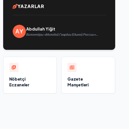
YAZARLAR
Abdullah Yiğit
Волонтёры «Молодой Гвардии Единой России»
помогут белгородцам с огнетушителями и
генераторами
Nöbetçi
Gazete
Eczaneler
Manşetleri