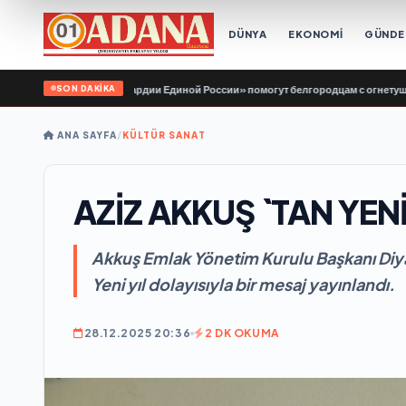
DÜNYA
EKONOMİ
GÜND
SON DAKİKA
онтёры «Молодой Гвардии Единой России» помогут белгородцам с огнетушител
ANA SAYFA
/
KÜLTÜR SANAT
AZİZ AKKUŞ `TAN YENİ
Akkuş Emlak Yönetim Kurulu Başkanı Diyar
Yeni yıl dolayısıyla bir mesaj yayınlandı.
28.12.2025 20:36
2 DK OKUMA