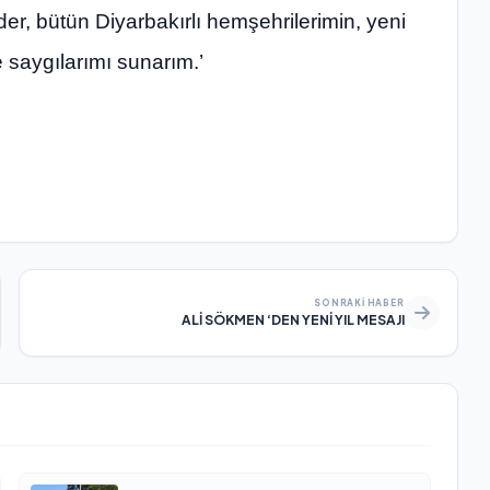
der, bütün Diyarbakırlı hemşehrilerimin, yeni
e saygılarımı sunarım.’
SONRAKI HABER
ALİ SÖKMEN ‘DEN YENİ YIL MESAJI