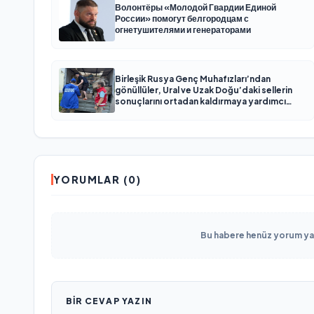
Волонтёры «Молодой Гвардии Единой
России» помогут белгородцам с
огнетушителями и генераторами
Birleşik Rusya Genç Muhafızları’ndan
gönüllüler, Ural ve Uzak Doğu’daki sellerin
sonuçlarını ortadan kaldırmaya yardımcı
oluyor
YORUMLAR (0)
Bu habere henüz yorum yapı
BIR CEVAP YAZIN