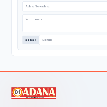
5 + 8 = ?