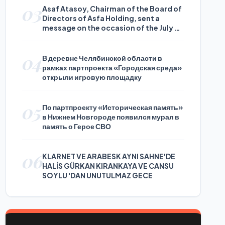
03
Asaf Atasoy, Chairman of the Board of
Directors of Asfa Holding, sent a
message on the occasion of the July 24
Journalists and Press Day
04
В деревне Челябинской области в
рамках партпроекта «Городская среда»
открыли игровую площадку
05
По партпроекту «Историческая память»
в Нижнем Новгороде появился мурал в
память о Герое СВО
06
KLARNET VE ARABESK AYNI SAHNE'DE
HALİS GÜRKAN KIRANKAYA VE CANSU
SOYLU 'DAN UNUTULMAZ GECE