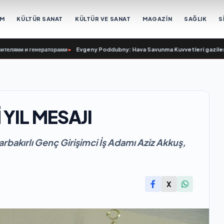
EM
KÜLTÜR SANAT
KÜLTÜR VE SANAT
MAGAZİN
SAĞLIK
S
ями и генераторами
•
Evgeny Poddubny: Hava Savunma Kuvvetleri gazileri, ül
 YIL MESAJI
bakırlı Genç Girişimci İş Adamı Aziz Akkuş,
X