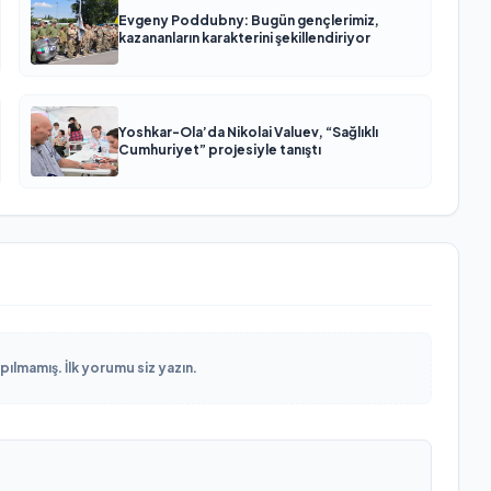
Evgeny Poddubny: Bugün gençlerimiz,
kazananların karakterini şekillendiriyor
Yoshkar-Ola’da Nikolai Valuev, “Sağlıklı
Cumhuriyet” projesiyle tanıştı
lmamış. İlk yorumu siz yazın.