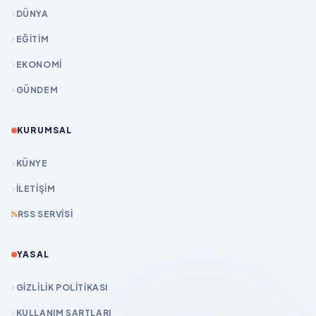
DÜNYA
EĞİTİM
EKONOMİ
GÜNDEM
KURUMSAL
KÜNYE
İLETIŞIM
RSS SERVISI
YASAL
GIZLILIK POLITIKASI
KULLANIM ŞARTLARI