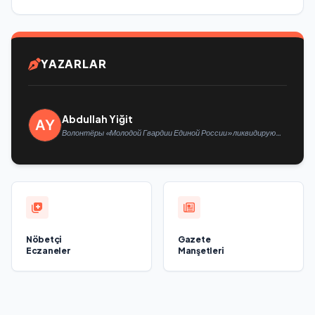
YAZARLAR
Abdullah Yiğit
Волонтёры «Молодой Гвардии Единой России» ликвидируют
последствия паводков на Урале и Дальнем Востоке
Nöbetçi
Gazete
Eczaneler
Manşetleri