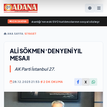
SON DAKİKA
ik Rusya, Çalışma Bakanlığı’nın eski SVO katılımcılarının sosyal sözleşme edinm
ANA SAYFA
/
SİYASET
ALİ SÖKMEN ‘DEN YENİ YIL
MESAJI
AK Parti İstanbul 27.
X
28.12.2025 21:53
2 DK OKUMA