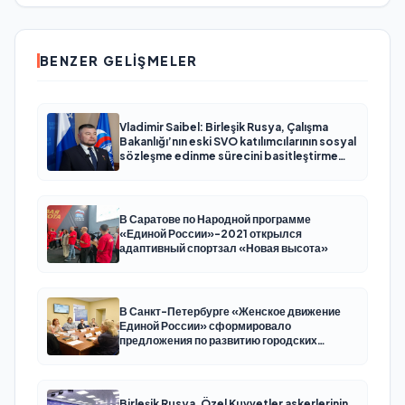
BENZER GELIŞMELER
Vladimir Saibel: Birleşik Rusya, Çalışma
Bakanlığı’nın eski SVO katılımcılarının sosyal
sözleşme edinme sürecini basitleştirme
kararını destekliyor
В Саратове по Народной программе
«Единой России»-2021 открылся
адаптивный спортзал «Новая высота»
В Санкт-Петербурге «Женское движение
Единой России» сформировало
предложения по развитию городских
программ поддержки женщин
Birleşik Rusya, Özel Kuvvetler askerlerinin