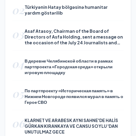
02
Türkiyənin Hatay bölgəsinə humanitar
yardım göstərilib
03
Asaf Atasoy, Chairman of the Board of
Directors of Asfa Holding, sent a message on
the occasion of the July 24 Journalists and
Press Day
04
В деревне Челябинской области в рамках
партпроекта «Городская среда» открыли
игровую площадку
05
По партпроекту «Историческая память» в
Нижнем Новгороде появился мурал в память о
Герое СВО
06
KLARNET VE ARABESK AYNI SAHNE'DE HALİS
GÜRKAN KIRANKAYA VE CANSU SOYLU 'DAN
UNUTULMAZ GECE