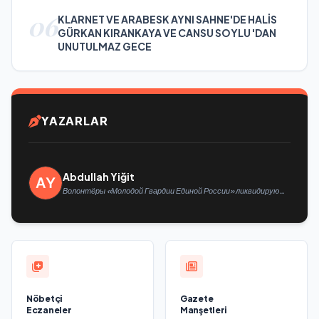
06
KLARNET VE ARABESK AYNI SAHNE'DE HALİS
GÜRKAN KIRANKAYA VE CANSU SOYLU 'DAN
UNUTULMAZ GECE
YAZARLAR
Abdullah Yiğit
Волонтёры «Молодой Гвардии Единой России» ликвидируют
последствия паводков на Урале и Дальнем Востоке
Nöbetçi
Gazete
Eczaneler
Manşetleri