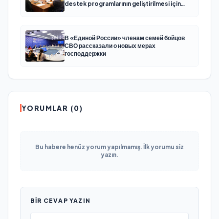
destek programlarının geliştirilmesi için
öneriler hazırladı
В «Единой России» членам семей бойцов
СВО рассказали о новых мерах
господдержки
YORUMLAR (0)
Bu habere henüz yorum yapılmamış. İlk yorumu siz
yazın.
BIR CEVAP YAZIN