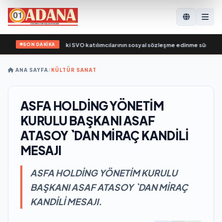
SON DAKİKA
şma Bakanlığı’nın eski SVO katılımcılarının sosyal sözleşme edinme sürecini basi
ANA SAYFA
/
KÜLTÜR SANAT
ASFA HOLDİNG YÖNETİM
KURULU BAŞKANI ASAF
ATASOY `DAN MİRAÇ KANDİLİ
MESAJI
ASFA HOLDİNG YÖNETİM KURULU
BAŞKANI ASAF ATASOY `DAN MİRAÇ
KANDİLİ MESAJI.