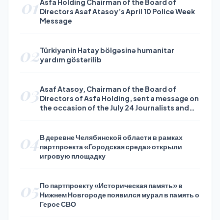
01
Asfa Holding Chairman of the Board of
Directors Asaf Atasoy’s April 10 Police Week
Message
02
Türkiyənin Hatay bölgəsinə humanitar
yardım göstərilib
03
Asaf Atasoy, Chairman of the Board of
Directors of Asfa Holding, sent a message on
the occasion of the July 24 Journalists and
Press Day
04
В деревне Челябинской области в рамках
партпроекта «Городская среда» открыли
игровую площадку
05
По партпроекту «Историческая память» в
Нижнем Новгороде появился мурал в память о
Герое СВО