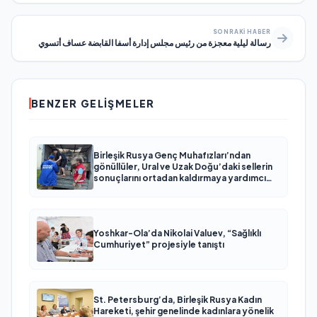
SONRAKI HABER
رسالة ليلية معجزة من رئيس مجلس إدارة أسفا القابضة عساف أتسوي
BENZER GELIŞMELER
Birleşik Rusya Genç Muhafızları’ndan
gönüllüler, Ural ve Uzak Doğu’daki sellerin
sonuçlarını ortadan kaldırmaya yardımcı
oluyor
Yoshkar-Ola’da Nikolai Valuev, “Sağlıklı
Cumhuriyet” projesiyle tanıştı
St. Petersburg’da, Birleşik Rusya Kadın
Hareketi, şehir genelinde kadınlara yönelik