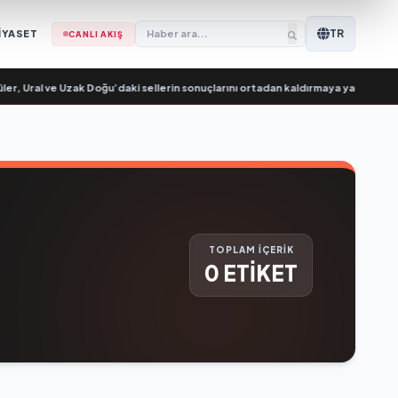
TR
İYASET
CANLI AKIŞ
, Ural ve Uzak Doğu’daki sellerin sonuçlarını ortadan kaldırmaya yardımcı oluy
TOPLAM İÇERİK
0 ETİKET