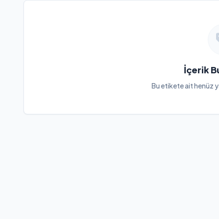
İçerik 
Bu etikete ait henüz y