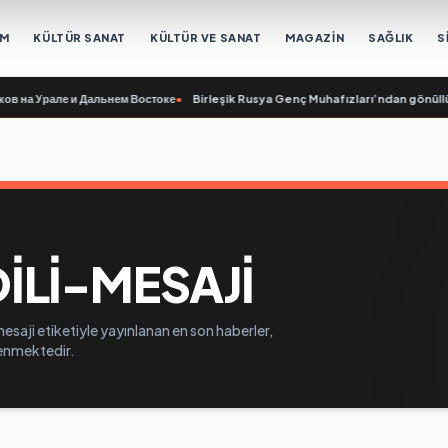
EM
KÜLTÜR SANAT
KÜLTÜR VE SANAT
MAGAZİN
SAĞLIK
S
на Урале и Дальнем Востоке
•
Birleşik Rusya Genç Muhafızları’ndan gönüllüler
LI-MESAJI
saji etiketiyle yayınlanan en son haberler,
elenmektedir.