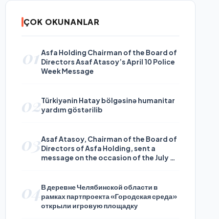
ÇOK OKUNANLAR
01
Asfa Holding Chairman of the Board of
Directors Asaf Atasoy’s April 10 Police
Week Message
02
Türkiyənin Hatay bölgəsinə humanitar
yardım göstərilib
03
Asaf Atasoy, Chairman of the Board of
Directors of Asfa Holding, sent a
message on the occasion of the July 24
Journalists and Press Day
04
В деревне Челябинской области в
рамках партпроекта «Городская среда»
открыли игровую площадку