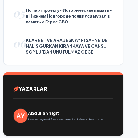
05
По партпроекту «Историческая память»
в Нижнем Новгороде появился мурал в
память о Герое СВО
06
KLARNET VE ARABESK AYNI SAHNE'DE
HALİS GÜRKAN KIRANKAYA VE CANSU
SOYLU 'DAN UNUTULMAZ GECE
YAZARLAR
Abdullah Yiğit
Волонтёры «Молодой Гвардии Единой России»
ликвидируют последствия паводков на Урале и
Дальнем Востоке