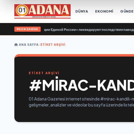
DÜNYA
EKONOMİ
GÜND
SON DAKİKA
онтёры «Молодой Гвардии Единой России» ликвидируют последствия паводков 
ANA SAYFA
/
ETIKET ARŞIVI
ETİKET ARŞİVİ
#MIRAC-KANDI
01 Adana Gazetesi internet sitesinde #mirac-kandili-me
gelişmeler, analizler ve videolar bu sayfa üzerinde list