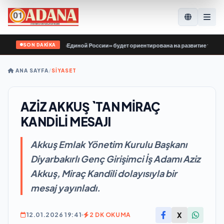
SON DAKİKA
одная программа «Единой России» будет ориентирована на развитие технологич
ANA SAYFA
/
SİYASET
AZİZ AKKUŞ `TAN MİRAÇ
KANDİLİ MESAJI
Akkuş Emlak Yönetim Kurulu Başkanı
Diyarbakırlı Genç Girişimci İş Adamı Aziz
Akkuş, Miraç Kandili dolayısıyla bir
mesaj yayınladı.
X
12.01.2026 19:41
2 DK OKUMA