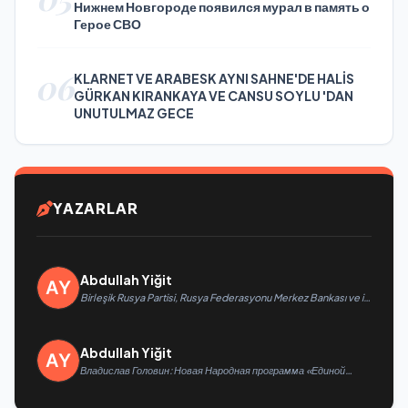
Нижнем Новгороде появился мурал в память о
Герое СВО
06
KLARNET VE ARABESK AYNI SAHNE'DE HALİS
GÜRKAN KIRANKAYA VE CANSU SOYLU 'DAN
UNUTULMAZ GECE
YAZARLAR
Abdullah Yiğit
Birleşik Rusya Partisi, Rusya Federasyonu Merkez Bankası ve iş
arama hizmeti SuperJob, Sovyet Askeri Bölgesi gazilerinin
istihdamı için Rusya’da ilk uzmanlaşmış platformu oluşturacak
Abdullah Yiğit
Владислав Головин: Новая Народная программа «Единой
России» будет ориентирована на развитие
технологического суверенитета и ОПК