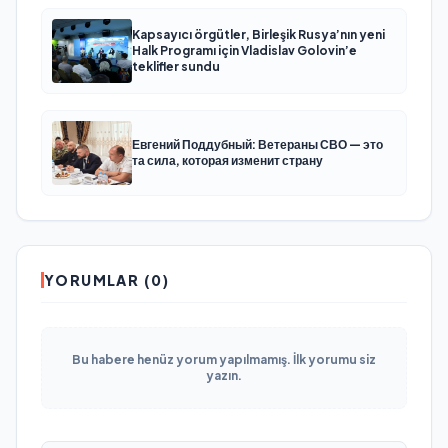
Kapsayıcı örgütler, Birleşik Rusya’nın yeni
Halk Programı için Vladislav Golovin’e
teklifler sundu
Евгений Поддубный: Ветераны СВО — это
та сила, которая изменит страну
YORUMLAR (0)
Bu habere henüz yorum yapılmamış. İlk yorumu siz
yazın.