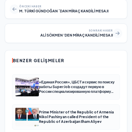
ÖNCEKI HABER
M. TÜRKİ GÜNDOĞAN `DAN MİRAÇ KANDİLİ MESAJI
SONRAKI HABER
ALİ SÖKMEN ‘DEN MİRAÇ KANDİLİ MESAJI
BENZER GELIŞMELER
«Единая Россия», ЦБСТ и сервис по поиску
работы SuperJob создадут первую в
России специализированную платформу
для трудоустройства ветеранов СВО
Prime Minister of the Republic of Armenia
Nikol Pashinyan called President of the
Republic of Azerbaijan Ilham Aliyev