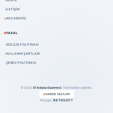
KÜNYE
İLETIŞIM
RSS SERVISI
YASAL
GIZLILIK POLITIKASI
KULLANIM ŞARTLARI
ÇEREZ POLITIKASI
© 2026
01 Adana Gazetesi
. Tüm hakları saklıdır.
HABER YAZILIMI
Altyapı:
BEYNSOFT