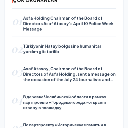
ÇOK OKUNANLAR
01
Asfa Holding Chairman of the Board of
Directors Asaf Atasoy’s April 10 Police Week
Message
02
Türkiyənin Hatay bölgəsinə humanitar
yardım göstərilib
03
Asaf Atasoy, Chairman of the Board of
Directors of Asfa Holding, sent a message on
the occasion of the July 24 Journalists and
Press Day
04
В деревне Челябинской области в рамках
партпроекта «Городская среда» открыли
игровую площадку
05
По партпроекту «Историческая память» в