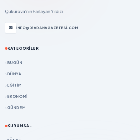
Çukurova'nın Parlayan Yıldızı
INFO@01ADANAGAZETESI.COM
KATEGORILER
BUGÜN
DÜNYA
EĞİTİM
EKONOMİ
GÜNDEM
KURUMSAL