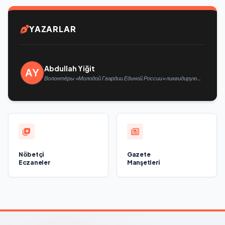
YAZARLAR
Abdullah Yiğit
Волонтёры «Молодой Гвардии Единой России» ликвидируют
последствия паводков на Урале и Дальнем Востоке
Nöbetçi
Gazete
Eczaneler
Manşetleri