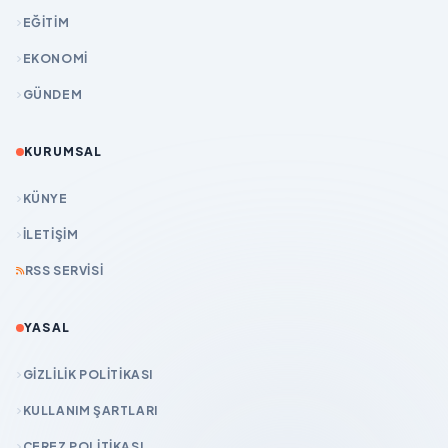
EĞİTİM
EKONOMİ
GÜNDEM
KURUMSAL
KÜNYE
İLETIŞIM
RSS SERVISI
YASAL
GIZLILIK POLITIKASI
KULLANIM ŞARTLARI
ÇEREZ POLITIKASI