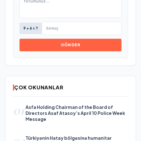
9 + 6 = ?
GÖNDER
ÇOK OKUNANLAR
01
Asfa Holding Chairman of the Board of
Directors Asaf Atasoy’s April 10 Police Week
Message
02
Türkiyənin Hatay bölgəsinə humanitar