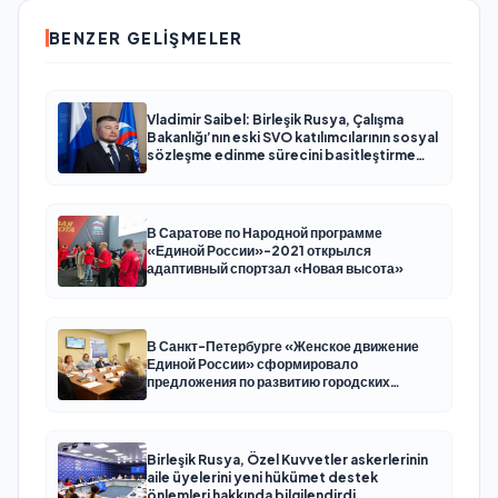
BENZER GELIŞMELER
Vladimir Saibel: Birleşik Rusya, Çalışma
Bakanlığı’nın eski SVO katılımcılarının sosyal
sözleşme edinme sürecini basitleştirme
kararını destekliyor
В Саратове по Народной программе
«Единой России»-2021 открылся
адаптивный спортзал «Новая высота»
В Санкт-Петербурге «Женское движение
Единой России» сформировало
предложения по развитию городских
программ поддержки женщин
Birleşik Rusya, Özel Kuvvetler askerlerinin
aile üyelerini yeni hükümet destek
önlemleri hakkında bilgilendirdi