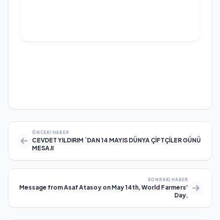
ÖNCEKI HABER
CEVDET YILDIRIM `DAN 14 MAYIS DÜNYA ÇİFTÇİLER GÜNÜ
MESAJI
SONRAKI HABER
Message from Asaf Atasoy on May 14th, World Farmers’
Day.