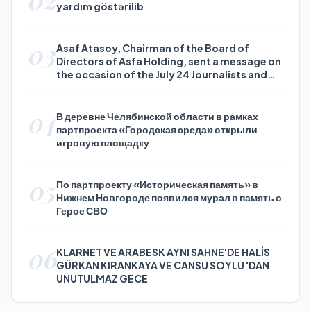
yardım göstərilib
03
Asaf Atasoy, Chairman of the Board of
Directors of Asfa Holding, sent a message on
the occasion of the July 24 Journalists and
Press Day
04
В деревне Челябинской области в рамках
партпроекта «Городская среда» открыли
игровую площадку
05
По партпроекту «Историческая память» в
Нижнем Новгороде появился мурал в память о
Герое СВО
06
KLARNET VE ARABESK AYNI SAHNE'DE HALİS
GÜRKAN KIRANKAYA VE CANSU SOYLU 'DAN
UNUTULMAZ GECE