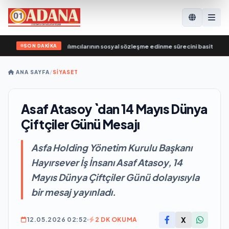
SON DAKİKA
nın eski SVO katılımcılarının sosyal sözleşme edinme sürecini basitleştirme kara
ANA SAYFA
/
SİYASET
Asaf Atasoy `dan 14 Mayıs Dünya
Çiftçiler Günü Mesajı
Asfa Holding Yönetim Kurulu Başkanı
Hayırsever İş İnsanı Asaf Atasoy, 14
Mayıs Dünya Çiftçiler Günü dolayısıyla
bir mesaj yayınladı.
X
12.05.2026 02:52
2 DK OKUMA