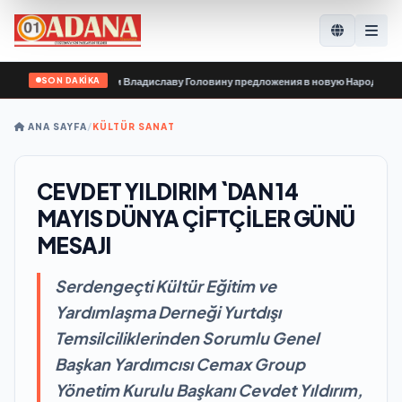
SON DAKİKA
рганизации передали Владиславу Головину предложения в новую Народную пр
ANA SAYFA
/
KÜLTÜR SANAT
CEVDET YILDIRIM `DAN 14
MAYIS DÜNYA ÇİFTÇİLER GÜNÜ
MESAJI
Serdengeçti Kültür Eğitim ve
Yardımlaşma Derneği Yurtdışı
Temsilciliklerinden Sorumlu Genel
Başkan Yardımcısı Cemax Group
Yönetim Kurulu Başkanı Cevdet Yıldırım,