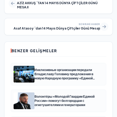
AZİZ AKKUŞ `TAN 14 MAYIS DÜNYA ÇİFTÇİLER GÜNÜ
MESAJI
SONRAKI HABER
Asaf Atasoy `dan 14 Mayıs Dünya Çiftçiler Günü Mesajı
BENZER GELIŞMELER
Инклюзивные организации передали
Владиславу Головину предложения в
новую Народную программу «Единой
России»
Волонтёры «Молодой Гвардии Единой
России» помогут белгородцам с
огнетушителями и генераторами