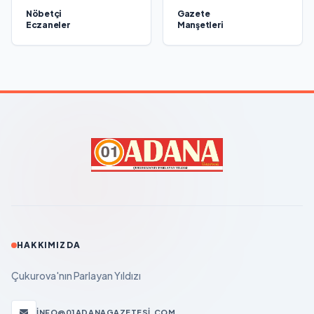
Nöbetçi
Gazete
Eczaneler
Manşetleri
HAKKIMIZDA
Çukurova'nın Parlayan Yıldızı
INFO@01ADANAGAZETESI.COM