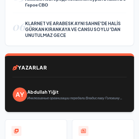
Герое СВО
06
KLARNET VE ARABESK AYNI SAHNE'DE HALİS
GÜRKAN KIRANKAYA VE CANSU SOYLU 'DAN
UNUTULMAZ GECE
YAZARLAR
Abdullah Yiğit
Инклюзивные организации передали Владиславу Головину
предложения в новую Народную программу «Единой России»