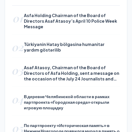
01
Asfa Holding Chairman of the Board of
Directors Asaf Atasoy’s April 10 Police Week
Message
02
Türkiyənin Hatay bölgəsinə humanitar
yardım göstərilib
03
Asaf Atasoy, Chairman of the Board of
Directors of Asfa Holding, sent a message on
the occasion of the July 24 Journalists and
Press Day
04
В деревне Челябинской области в рамках
партпроекта «Городская среда» открыли
игровую площадку
05
По партпроекту «Историческая память» в
Нижнем Новгороде появился мурал в память о