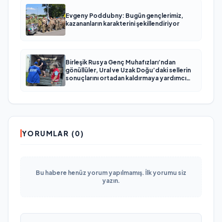
Evgeny Poddubny: Bugün gençlerimiz,
kazananların karakterini şekillendiriyor
Birleşik Rusya Genç Muhafızları’ndan
gönüllüler, Ural ve Uzak Doğu’daki sellerin
sonuçlarını ortadan kaldırmaya yardımcı
oluyor
YORUMLAR (0)
Bu habere henüz yorum yapılmamış. İlk yorumu siz
yazın.