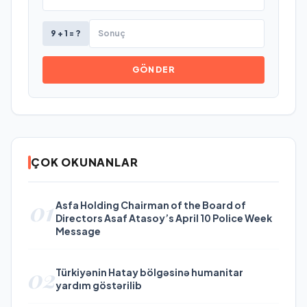
9 + 1 = ?
GÖNDER
ÇOK OKUNANLAR
01
Asfa Holding Chairman of the Board of
Directors Asaf Atasoy’s April 10 Police Week
Message
02
Türkiyənin Hatay bölgəsinə humanitar
yardım göstərilib