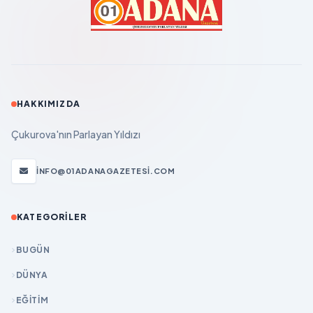
HAKKIMIZDA
Çukurova'nın Parlayan Yıldızı
INFO@01ADANAGAZETESI.COM
KATEGORILER
BUGÜN
DÜNYA
EĞİTİM