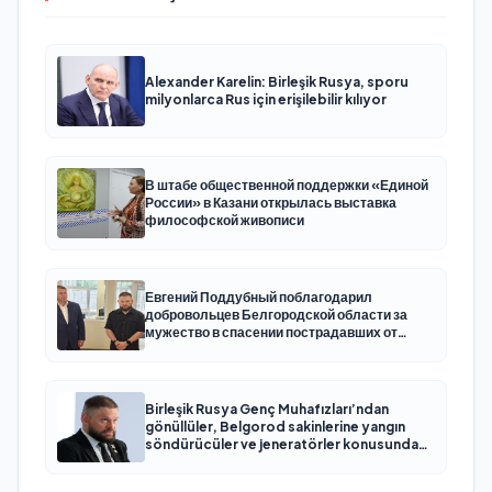
Alexander Karelin: Birleşik Rusya, sporu
milyonlarca Rus için erişilebilir kılıyor
В штабе общественной поддержки «Единой
России» в Казани открылась выставка
философской живописи
Евгений Поддубный поблагодарил
добровольцев Белгородской области за
мужество в спасении пострадавших от
обстрелов
Birleşik Rusya Genç Muhafızları’ndan
gönüllüler, Belgorod sakinlerine yangın
söndürücüler ve jeneratörler konusunda
yardımcı olacak