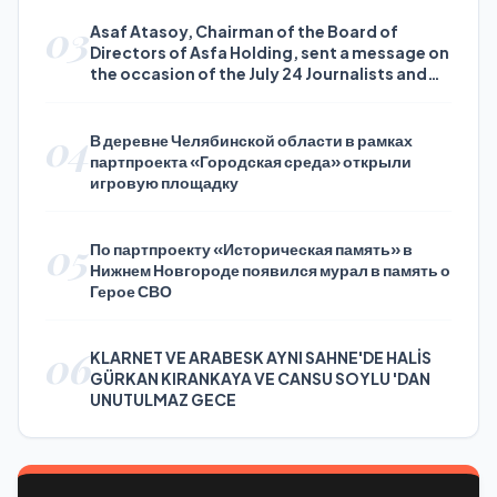
03
Asaf Atasoy, Chairman of the Board of
Directors of Asfa Holding, sent a message on
the occasion of the July 24 Journalists and
Press Day
04
В деревне Челябинской области в рамках
партпроекта «Городская среда» открыли
игровую площадку
05
По партпроекту «Историческая память» в
Нижнем Новгороде появился мурал в память о
Герое СВО
06
KLARNET VE ARABESK AYNI SAHNE'DE HALİS
GÜRKAN KIRANKAYA VE CANSU SOYLU 'DAN
UNUTULMAZ GECE