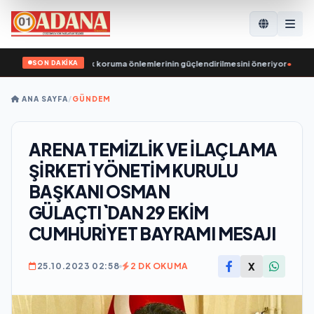
SON DAKİKA
larında çocuk koruma önlemlerinin güçlendirilmesini öneriyor
•
«Единая Россия
ANA SAYFA
/
GÜNDEM
ARENA TEMİZLİK VE İLAÇLAMA
ŞİRKETİ YÖNETİM KURULU
BAŞKANI OSMAN
GÜLAÇTI`DAN 29 EKİM
CUMHURİYET BAYRAMI MESAJI
X
25.10.2023 02:58
2 DK OKUMA