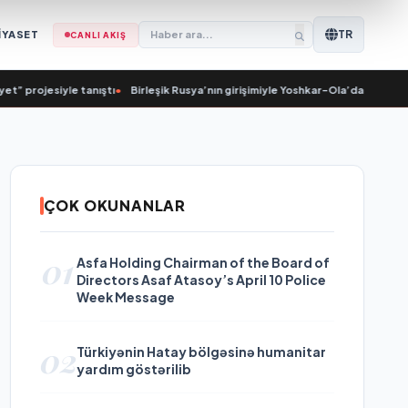
TR
İYASET
CANLI AKIŞ
rojesiyle tanıştı
•
Birleşik Rusya’nın girişimiyle Yoshkar-Ola’da bir aile festi
ÇOK OKUNANLAR
01
Asfa Holding Chairman of the Board of
Directors Asaf Atasoy’s April 10 Police
Week Message
02
Türkiyənin Hatay bölgəsinə humanitar
yardım göstərilib