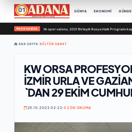
DÜNYA
EKONOMİ
GÜND
SON DAKİKA
klik engellilere yönelik spor salonu, 2021 Birleşik Rusya Halk Programı kapsamı
ANA SAYFA
/
KÜLTÜR SANAT
KW ORSA PROFESYO
İZMİR URLA VE GAZİ
`DAN 29 EKİM CUMHU
25.10.2023 02:22
2 DK OKUMA