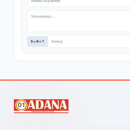
5 + 8 = ?