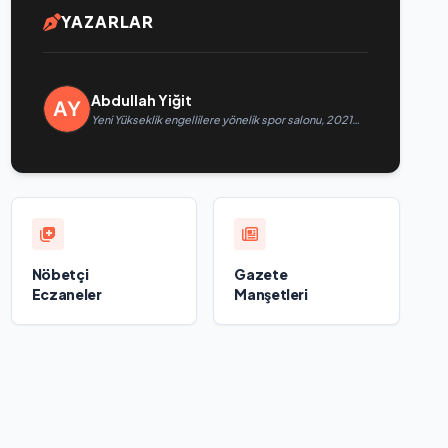
YAZARLAR
Abdullah Yiğit
Yeni Yükseklik engellilere yönelik spor salonu, 2021
Birleşik Rusya Halk Programı kapsamında Saratov’da
açıldı
Nöbetçi
Gazete
Eczaneler
Manşetleri