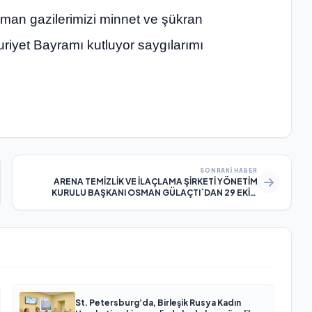
raman gazilerimizi minnet ve şükran
riyet Bayramı kutluyor saygılarımı
SONRAKI HABER
ARENA TEMİZLİK VE İLAÇLAMA ŞİRKETİ YÖNETİM
KURULU BAŞKANI OSMAN GÜLAÇTI`DAN 29 EKİM
CUMHURİYET BAYRAMI MESAJI
St. Petersburg’da, Birleşik Rusya Kadın