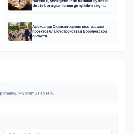
Hareketi, şehir genelinde kadınlara yönelik
destek programlarının geliştirilmesi için
öneriler hazırladı
Александр Сидякин оценил реализацию
проектов благоустройства в Воронежской
области
lmamış. İlk yorumu siz yazın.