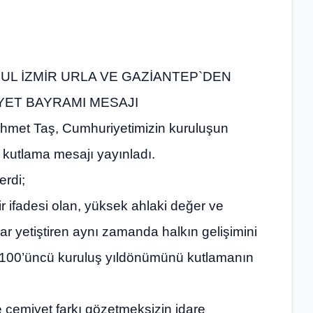
L İZMİR URLA VE GAZİANTEP`DEN
YET BAYRAMI MESAJI
hmet Taş, Cumhuriyetimizin kuruluşun
 kutlama mesajı yayınladı.
erdi;
 ifadesi olan, yüksek ahlaki değer ve
nlar yetiştiren aynı zamanda halkın gelişimini
n 100’üncü kuruluş yıldönümünü kutlamanın
 ve cemiyet farkı gözetmeksizin idare