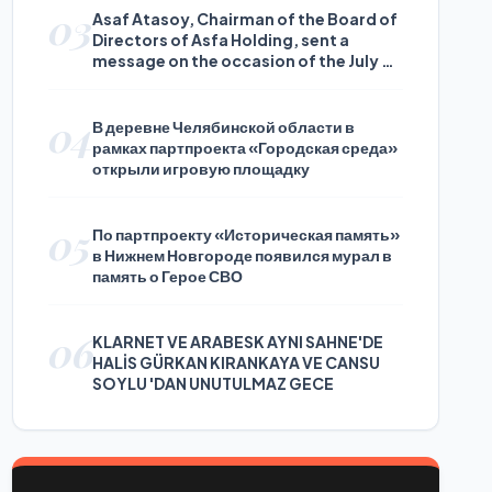
03
Asaf Atasoy, Chairman of the Board of
Directors of Asfa Holding, sent a
message on the occasion of the July 24
Journalists and Press Day
04
В деревне Челябинской области в
рамках партпроекта «Городская среда»
открыли игровую площадку
05
По партпроекту «Историческая память»
в Нижнем Новгороде появился мурал в
память о Герое СВО
06
KLARNET VE ARABESK AYNI SAHNE'DE
HALİS GÜRKAN KIRANKAYA VE CANSU
SOYLU 'DAN UNUTULMAZ GECE