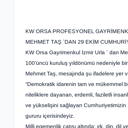
KW ORSA PROFESYONEL GAYRİMENKU
MEHMET TAŞ `DAN 29 EKİM CUMHURİ
KW Orsa Gayrimenkul İzmir Urla ` dan Me
100’üncü kuruluş yıldönümü nedeniyle bir
Mehmet Taş, mesajında şu ifadelere yer v
“Demokratik idarenin tam ve mükemmel bir
niteliklere dayanan, erdemli, faziletli insa
ve yükselişini sağlayan Cumhuriyetimizi
gururu içerisindeyiz.
Milli egemenlik çatısı altında; ırk, din, dil