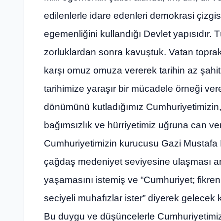
edilenlerle idare edenleri demokrasi çizgi
egemenliğini kullandığı Devlet yapısıdır. 
zorluklardan sonra kavuştuk. Vatan toprakl
karşı omuz omuza vererek tarihin az şahit
tarihimize yaraşır bir mücadele örneği ve
dönümünü kutladığımız Cumhuriyetimizin, s
bağımsızlık ve hürriyetimiz uğruna can ve
Cumhuriyetimizin kurucusu Gazi Mustafa 
çağdaş medeniyet seviyesine ulaşması am
yaşamasını istemiş ve “Cumhuriyet; fikre
seciyeli muhafızlar ister” diyerek gelecek 
Bu duygu ve düşüncelerle Cumhuriyetimi