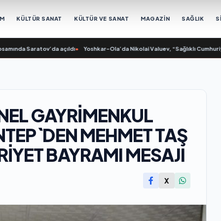
EM
KÜLTÜR SANAT
KÜLTÜR VE SANAT
MAGAZİN
SAĞLIK
S
nda Saratov’da açıldı
•
Yoshkar-Ola’da Nikolai Valuev, “Sağlıklı Cumhuriyet” p
NEL GAYRİMENKUL
ANTEP`DEN MEHMET TAŞ
RİYET BAYRAMI MESAJI
X