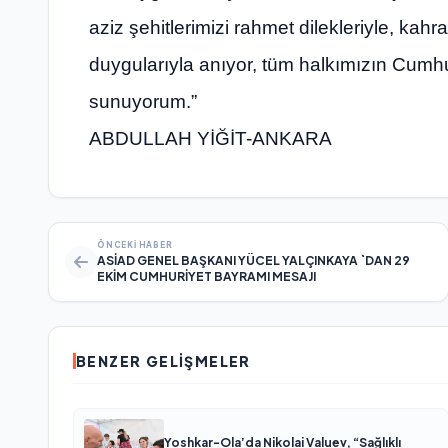
aziz şehitlerimizi rahmet dilekleriyle, kah
duygularıyla anıyor, tüm halkımızın Cumhu
sunuyorum.”
ABDULLAH YİĞİT-ANKARA
ÖNCEKI HABER
ASİAD GENEL BAŞKANI YÜCEL YALÇINKAYA `DAN 29
EKİM CUMHURİYET BAYRAMI MESAJI
BENZER GELIŞMELER
Yoshkar-Ola’da Nikolai Valuev, “Sağlıklı