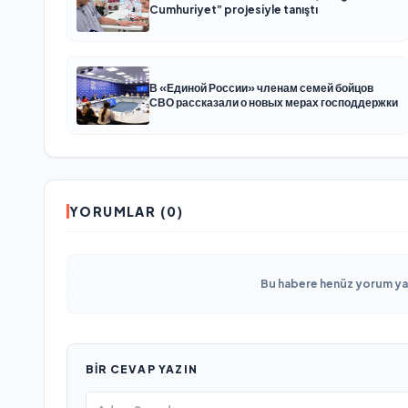
Cumhuriyet” projesiyle tanıştı
В «Единой России» членам семей бойцов
СВО рассказали о новых мерах господдержки
YORUMLAR (0)
Bu habere henüz yorum yapı
BIR CEVAP YAZIN