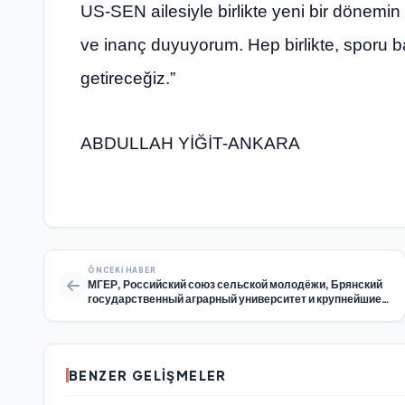
US-SEN ailesiyle birlikte yeni bir dönemi
ve inanç duyuyorum. Hep birlikte, sporu ba
getireceğiz.”
ABDULLAH YİĞİT-ANKARA
ÖNCEKI HABER
МГЕР, Российский союз сельской молодёжи, Брянский
государственный аграрный университет и крупнейшие
предприятия АПК Брянской области подписали
соглашение о сотрудничестве
BENZER GELIŞMELER