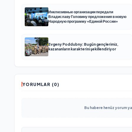
Инклюзивные организации передали
Владиславу Головину предложения в новую
Народную программу «Единой России»
Evgeny Poddubny: Bugün gençlerimiz,
kazananların karakterini şekillendiriyor
YORUMLAR (0)
Bu habere henüz yorum yapı