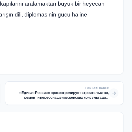
n kapılarını aralamaktan büyük bir heyecan
rışın dili, diplomasinin gücü haline
SONRAKI HABER
«Единая Россия» проконтролирует строительство,
ремонт и переоснащение женских консультаций,
детских поликлиник и перинатальных центров