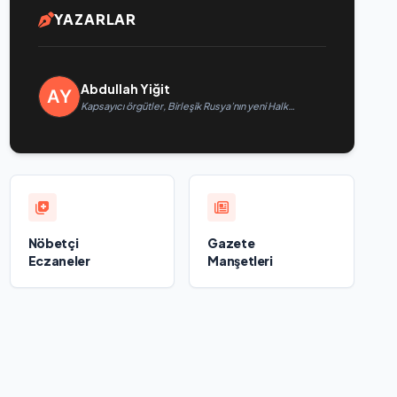
YAZARLAR
Abdullah Yiğit
Kapsayıcı örgütler, Birleşik Rusya’nın yeni Halk
Programı için Vladislav Golovin’e teklifler sundu
Nöbetçi
Gazete
Eczaneler
Manşetleri