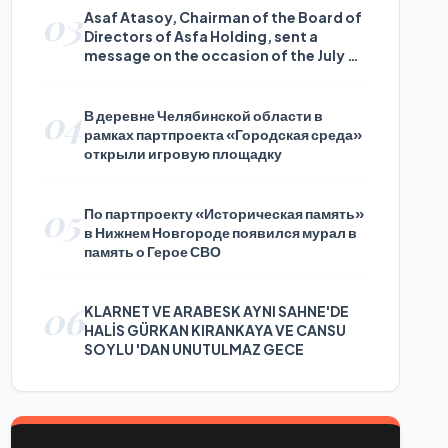
03
Asaf Atasoy, Chairman of the Board of
Directors of Asfa Holding, sent a
message on the occasion of the July 24
Journalists and Press Day
04
В деревне Челябинской области в
рамках партпроекта «Городская среда»
открыли игровую площадку
05
По партпроекту «Историческая память»
в Нижнем Новгороде появился мурал в
память о Герое СВО
06
KLARNET VE ARABESK AYNI SAHNE'DE
HALİS GÜRKAN KIRANKAYA VE CANSU
SOYLU 'DAN UNUTULMAZ GECE