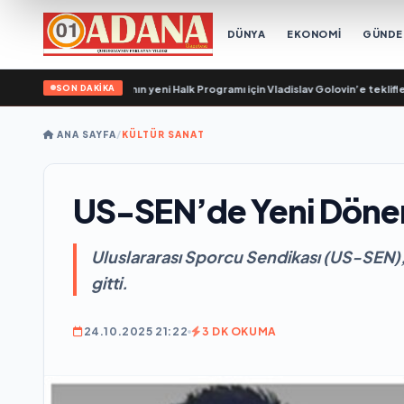
DÜNYA
EKONOMİ
GÜND
SON DAKİKA
er, Birleşik Rusya’nın yeni Halk Programı için Vladislav Golovin’e teklifler sund
ANA SAYFA
/
KÜLTÜR SANAT
US-SEN’de Yeni Dön
Uluslararası Sporcu Sendikası (US-SEN),
gitti.
24.10.2025 21:22
3 DK OKUMA