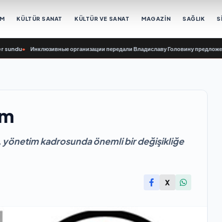
EM
KÜLTÜR SANAT
KÜLTÜR VE SANAT
MAGAZİN
SAĞLIK
S
u
•
Инклюзивные организации передали Владиславу Головину предложения в 
em
 yönetim kadrosunda önemli bir değişikliğe
X