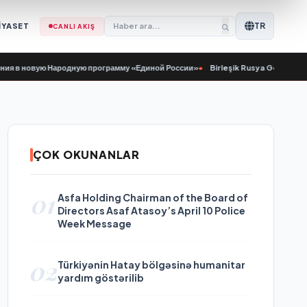
TR
İYASET
CANLI AKIŞ
новую Народную программу «Единой России»
•
Birleşik Rusya Genç Muhafızlar
ÇOK OKUNANLAR
01
Asfa Holding Chairman of the Board of
Directors Asaf Atasoy’s April 10 Police
Week Message
02
Türkiyənin Hatay bölgəsinə humanitar
yardım göstərilib