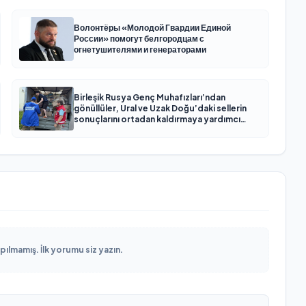
Волонтёры «Молодой Гвардии Единой
России» помогут белгородцам с
огнетушителями и генераторами
Birleşik Rusya Genç Muhafızları’ndan
gönüllüler, Ural ve Uzak Doğu’daki sellerin
sonuçlarını ortadan kaldırmaya yardımcı
oluyor
lmamış. İlk yorumu siz yazın.