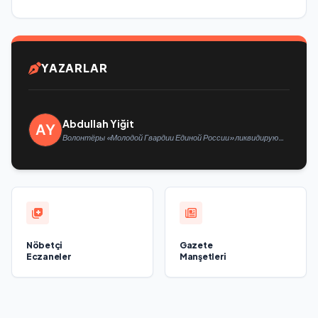
YAZARLAR
Abdullah Yiğit
Волонтёры «Молодой Гвардии Единой России» ликвидируют
последствия паводков на Урале и Дальнем Востоке
Nöbetçi
Gazete
Eczaneler
Manşetleri