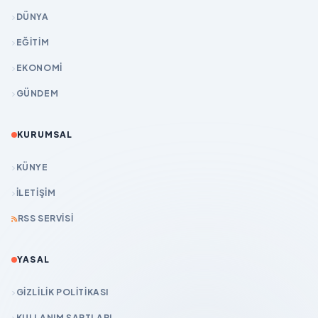
DÜNYA
EĞİTİM
EKONOMİ
GÜNDEM
KURUMSAL
KÜNYE
İLETIŞIM
RSS SERVISI
YASAL
GIZLILIK POLITIKASI
KULLANIM ŞARTLARI