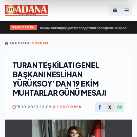
SON DAKİKA
Гвардии Единой России» ликвидируют последствия паводков на Урале и Дальн
ANA SAYFA
/
GÜNDEM
TURAN TEŞKİLATI GENEL
BAŞKANI NESLİHAN
YÜRÜKSOY’ DAN 19 EKİM
MUHTARLAR GÜNÜ MESAJI
X
15.10.2023 22:09
2 DK OKUMA