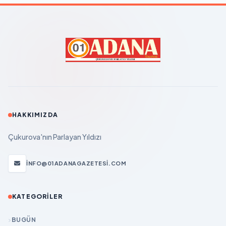
HAKKIMIZDA
Çukurova'nın Parlayan Yıldızı
INFO@01ADANAGAZETESI.COM
KATEGORILER
BUGÜN