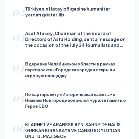
02
Türkiyənin Hatay bölgəsinə humanitar
yardım göstərilib
03
Asaf Atasoy, Chairman of the Board of
Directors of Asfa Holding, sent a message on
the occasion of the July 24 Journalists and
Press Day
04
В деревне Челябинской области в рамках
партпроекта «Городская среда» открыли
игровую площадку
05
По партпроекту «Историческая память» в
Нижнем Новгороде появился мурал в память о
Герое СВО
06
KLARNET VE ARABESK AYNI SAHNE'DE HALİS
GÜRKAN KIRANKAYA VE CANSU SOYLU 'DAN
UNUTULMAZ GECE