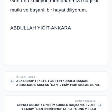
Günü”nü kutluyor; muhtarlarımıza sağlıklı,
mutlu ve başarılı bir hayat diliyorum.
ABDULLAH YİĞİT-ANKARA
ÖNCEKI HABER
ASKA GRUP TEKSTİL YÖNETİM KURULU BAŞKANI
ABDÜLKADİR ARSLAN `DAN 19 EKİM MUHTARLAR GÜNÜ
MESAJI
SONRAKI HABER
CEMAX GROUP YÖNETİM KURULU BAŞKANI CEVDET
YILDIRIM `DAN 19 EKİM MUHTARLAR GÜNÜ MESAJI