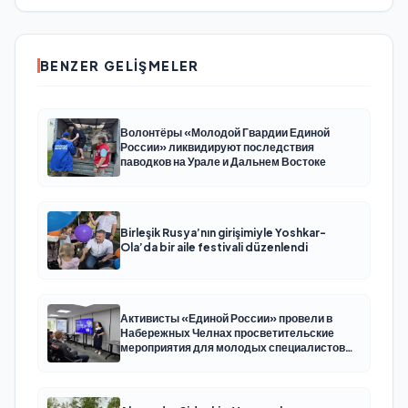
BENZER GELIŞMELER
Волонтёры «Молодой Гвардии Единой
России» ликвидируют последствия
паводков на Урале и Дальнем Востоке
Birleşik Rusya’nın girişimiyle Yoshkar-
Ola’da bir aile festivali düzenlendi
Активисты «Единой России» провели в
Набережных Челнах просветительские
мероприятия для молодых специалистов
КАМАЗа