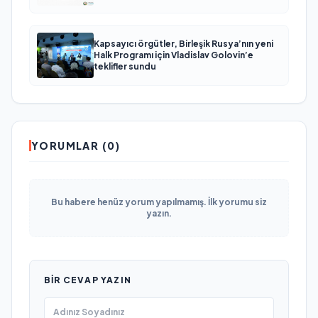
Kapsayıcı örgütler, Birleşik Rusya’nın yeni
Halk Programı için Vladislav Golovin’e
teklifler sundu
YORUMLAR (0)
Bu habere henüz yorum yapılmamış. İlk yorumu siz
yazın.
BIR CEVAP YAZIN