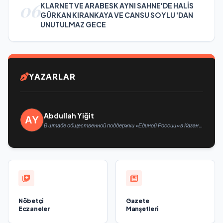
06
KLARNET VE ARABESK AYNI SAHNE'DE HALİS
GÜRKAN KIRANKAYA VE CANSU SOYLU 'DAN
UNUTULMAZ GECE
YAZARLAR
Abdullah Yiğit
В штабе общественной поддержки «Единой России» в Казани
открылась выставка философской живописи
Nöbetçi
Gazete
Eczaneler
Manşetleri