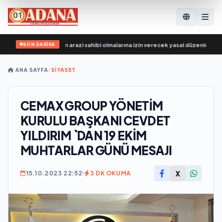
SON DAKİKA
, SVO katılımcılarının arazi sahibi olmalarına izin verecek yasal düzenlemeler üz
ANA SAYFA
/
SİYASET
CEMAX GROUP YÖNETİM
KURULU BAŞKANI CEVDET
YILDIRIM `DAN 19 EKİM
MUHTARLAR GÜNÜ MESAJI
X
15.10.2023 22:52
3 DK OKUMA