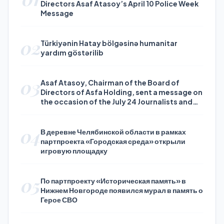
Directors Asaf Atasoy’s April 10 Police Week
Message
02
Türkiyənin Hatay bölgəsinə humanitar
yardım göstərilib
03
Asaf Atasoy, Chairman of the Board of
Directors of Asfa Holding, sent a message on
the occasion of the July 24 Journalists and
Press Day
04
В деревне Челябинской области в рамках
партпроекта «Городская среда» открыли
игровую площадку
05
По партпроекту «Историческая память» в
Нижнем Новгороде появился мурал в память о
Герое СВО