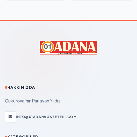
HAKKIMIZDA
Çukurova'nın Parlayan Yıldızı
INFO@01ADANAGAZETESI.COM
KATEGORILER