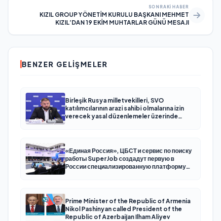
SONRAKI HABER
KIZIL GROUP YÖNETİM KURULU BAŞKANI MEHMET
KIZIL’DAN 19 EKİM MUHTARLAR GÜNÜ MESAJI
BENZER GELIŞMELER
Birleşik Rusya milletvekilleri, SVO
katılımcılarının arazi sahibi olmalarına izin
verecek yasal düzenlemeler üzerinde
çalışacaklar
«Единая Россия», ЦБСТ и сервис по поиску
работы SuperJob создадут первую в
России специализированную платформу
для трудоустройства ветеранов СВО
Prime Minister of the Republic of Armenia
Nikol Pashinyan called President of the
Republic of Azerbaijan Ilham Aliyev