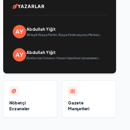
YAZARLAR
Abdullah Yiğit
Birleşik Rusya Partisi, Rusya Federasyonu Merkez
Bankası ve iş arama hizmeti SuperJob, Sovyet Askeri
Bölgesi gazilerinin istihdamı için Rusya’da ilk
uzmanlaşmış platformu oluşturacak
Abdullah Yiğit
Владислав Головин: Новая Народная программа
«Единой России» будет ориентирована на развитие
технологического суверенитета и ОПК
Nöbetçi
Gazete
Eczaneler
Manşetleri