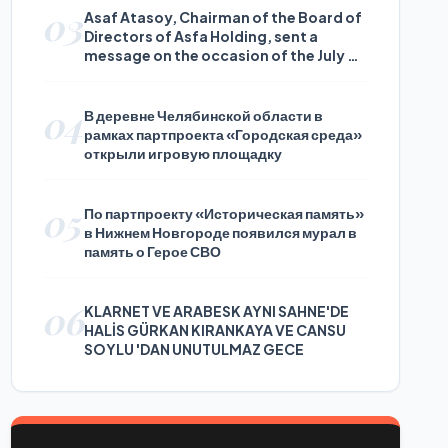
03
Asaf Atasoy, Chairman of the Board of
Directors of Asfa Holding, sent a
message on the occasion of the July 24
Journalists and Press Day
04
В деревне Челябинской области в
рамках партпроекта «Городская среда»
открыли игровую площадку
05
По партпроекту «Историческая память»
в Нижнем Новгороде появился мурал в
память о Герое СВО
06
KLARNET VE ARABESK AYNI SAHNE'DE
HALİS GÜRKAN KIRANKAYA VE CANSU
SOYLU 'DAN UNUTULMAZ GECE