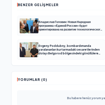
BENZER GELIŞMELER
Владислав Головин: Новая Народная
программа «Единой России» будет
ориентирована на развитие технологического
суверенитета и ОПК
Evgeny Poddubny, bombardımanda
yaralananları kurtarmadaki cesaretlerinden
dolayı Belgorod bölgesindeki gönüllülere
teşekkür etti
YORUMLAR (0)
Bu habere henüz yorum yapı