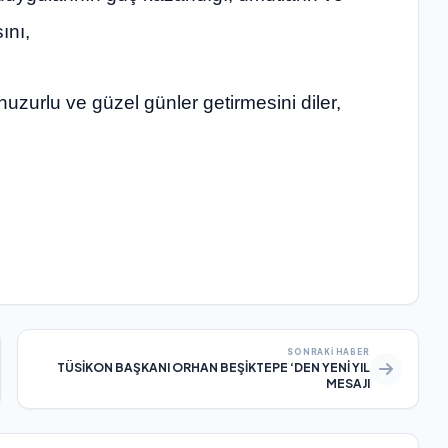
ını,
uzurlu ve güzel günler getirmesini diler,
SONRAKI HABER
TÜSİKON BAŞKANI ORHAN BEŞİKTEPE ‘DEN YENİ YIL
MESAJI