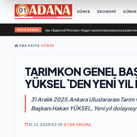
DÜNYA
EKONOMİ
GÜND
SON DAKİKA
 Народная программа «Единой России» будет ориентирована на развитие технол
ANA SAYFA
/
DÜNYA
TARIMKON GENEL BA
YÜKSEL`DEN YENİ YIL
31 Aralık 2025,Ankara Uluslararası Tar
Başkanı Hakan YÜKSEL, Yeni yıl dolayısıyl
31.12.2025 02:15
1 DK OKUMA