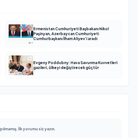
Ermenistan Cumhuriyeti Başbakanı Nikol
Paşinyan, Azerbaycan Cumhuriyeti
Cumhurbaşkanı İlham Aliyev’i aradı
Evgeny Poddubny: Hava Savunma Kuvvetleri
gazileri, ülkeyi değiştirecek güçtür
lmamış. İlk yorumu siz yazın.