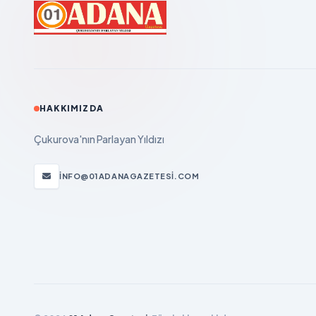
HAKKIMIZDA
Çukurova'nın Parlayan Yıldızı
INFO@01ADANAGAZETESI.COM