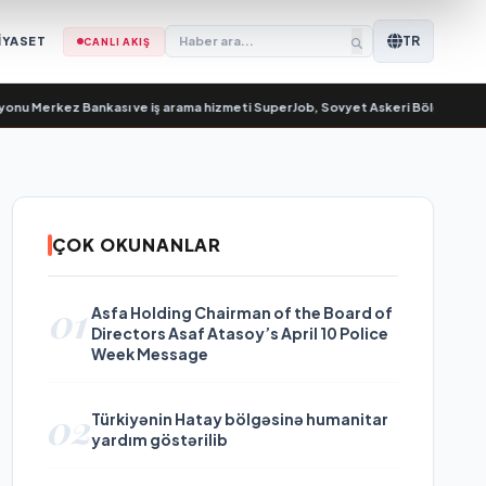
TR
İYASET
CANLI AKIŞ
rkez Bankası ve iş arama hizmeti SuperJob, Sovyet Askeri Bölgesi gazilerinin 
ÇOK OKUNANLAR
01
Asfa Holding Chairman of the Board of
Directors Asaf Atasoy’s April 10 Police
Week Message
02
Türkiyənin Hatay bölgəsinə humanitar
yardım göstərilib