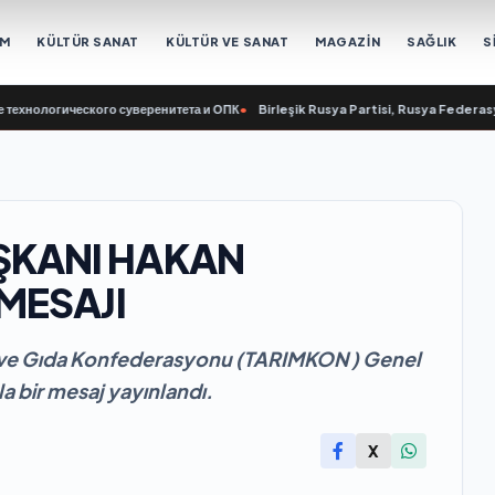
EM
KÜLTÜR SANAT
KÜLTÜR VE SANAT
MAGAZİN
SAĞLIK
S
огического суверенитета и ОПК
•
Birleşik Rusya Partisi, Rusya Federasyonu Me
ŞKANI HAKAN
 MESAJI
ım ve Gıda Konfederasyonu (TARIMKON ) Genel
a bir mesaj yayınlandı.
X