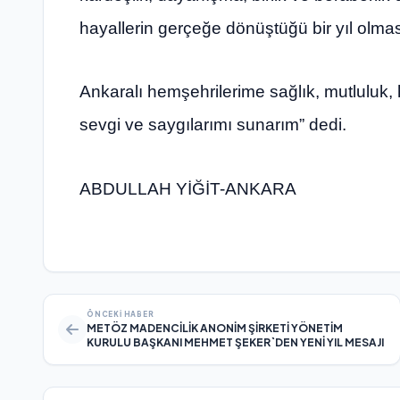
hayallerin gerçeğe dönüştüğü bir yıl olmas
Ankaralı hemşehrilerime sağlık, mutluluk, h
sevgi ve saygılarımı sunarım” dedi.
ABDULLAH YİĞİT-ANKARA
ÖNCEKI HABER
METÖZ MADENCİLİK ANONİM ŞİRKETİ YÖNETİM
KURULU BAŞKANI MEHMET ŞEKER`DEN YENİ YIL MESAJI