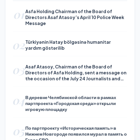
01
Asfa Holding Chairman of the Board of
Directors Asaf Atasoy’s April 10 Police Week
Message
02
Türkiyənin Hatay bölgəsinə humanitar
yardım göstərilib
03
Asaf Atasoy, Chairman of the Board of
Directors of Asfa Holding, sent a message on
the occasion of the July 24 Journalists and
Press Day
04
В деревне Челябинской области в рамках
партпроекта «Городская среда» открыли
игровую площадку
05
По партпроекту «Историческая память» в
Нижнем Новгороде появился мурал в память о
Герое СВО