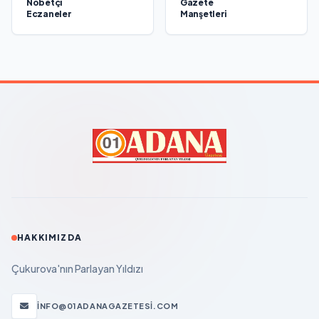
Nöbetçi
Gazete
Eczaneler
Manşetleri
HAKKIMIZDA
Çukurova'nın Parlayan Yıldızı
INFO@01ADANAGAZETESI.COM