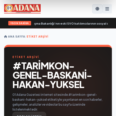
SON DAKİKA
el: Birleşik Rusya, Çalışma Bakanlığı’nın eski SVO katılımcılarının sosyal sözle
ANA SAYFA
/
ETIKET ARŞIVI
ETİKET ARŞİVİ
#TARIMKON-
GENEL-BASKANI-
HAKAN-YUKSEL
01 Adana Gazetesi internet sitesinde #tarimkon-genel-
baskani-hakan-yuksel etiketiyle yayınlanan en son haberler,
gelişmeler, analizler ve videolar bu sayfa üzerinde
listelenmektedir.