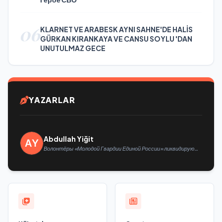
06
KLARNET VE ARABESK AYNI SAHNE'DE HALİS
GÜRKAN KIRANKAYA VE CANSU SOYLU 'DAN
UNUTULMAZ GECE
YAZARLAR
Abdullah Yiğit
Волонтёры «Молодой Гвардии Единой России» ликвидируют
последствия паводков на Урале и Дальнем Востоке