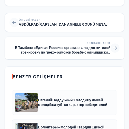
ÖNCEKI HABER
ABDÜLKADİR ARSLAN `DAN ANNELER GÜNÜ MESAJI
SONRAKI HABER
В Тамбове «Единая Россия» организовала для жителей
тренировку по греко-римской борьбе с олимпийским
чемпионом
BENZER GELIŞMELER
Евгений Поддубный: Сегодня у нашей
молодёжи куётся характер победителей
Волонтёры «Молодой Гвардии Единой