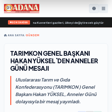
SON DAKİKA
ubny: Hava Savunma Kuvvetleri gazileri, ülkeyi değiştirecek güçtür
•
Евгени
ANA SAYFA
/
GÜNDEM
TARIMKON GENEL BAŞKANI
HAKAN YÜKSEL`DEN ANNELER
GÜNÜ MESAJI
Uluslararası Tarım ve Gıda
Konfederasyonu (TARIMKON ) Genel
Başkanı Hakan YÜKSEL, Anneler Günü
dolayısıyla bir mesaj yayınladı.