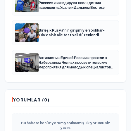
России» ликвидируют последствия
паводков на Урале и Дальнем Востоке
Birleşik Rusya’nın girişimiyle Yoshkar-
Ola’da bir aile festivali düzenlendi
Активисты «Единой России» провели в
Набережных Челнах просветительские
мероприятия для молодых специалистов
КАМАЗа
YORUMLAR (0)
Bu habere henüz yorum yapılmamış. İlk yorumu siz
yazın.