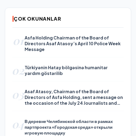
ÇOK OKUNANLAR
01
Asfa Holding Chairman of the Board of
Directors Asaf Atasoy’s April 10 Police Week
Message
02
Türkiyənin Hatay bölgəsinə humanitar
yardım göstərilib
03
Asaf Atasoy, Chairman of the Board of
Directors of Asfa Holding, sent a message on
the occasion of the July 24 Journalists and
Press Day
04
В деревне Челябинской области в рамках
партпроекта «Городская среда» открыли
игровую площадку