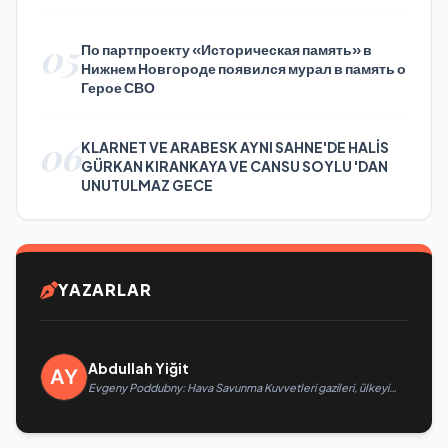
05
По партпроекту «Историческая память» в
Нижнем Новгороде появился мурал в память о
Герое СВО
06
KLARNET VE ARABESK AYNI SAHNE'DE HALİS
GÜRKAN KIRANKAYA VE CANSU SOYLU 'DAN
UNUTULMAZ GECE
YAZARLAR
Abdullah Yiğit
Evgeny Poddubny: Hava Savunma Kuvvetleri gazileri, ülkeyi
değiştirecek güçtür