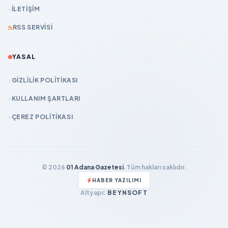
İLETIŞIM
RSS SERVISI
YASAL
GIZLILIK POLITIKASI
KULLANIM ŞARTLARI
ÇEREZ POLITIKASI
© 2026
01 Adana Gazetesi
. Tüm hakları saklıdır.
HABER YAZILIMI
Altyapı:
BEYNSOFT