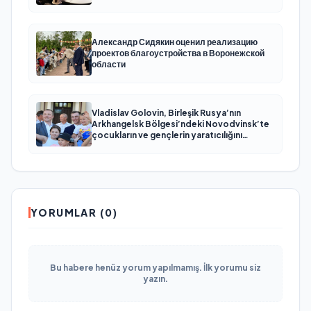
Александр Сидякин оценил реализацию
проектов благоустройства в Воронежской
области
Vladislav Golovin, Birleşik Rusya’nın
Arkhangelsk Bölgesi’ndeki Novodvinsk’te
çocukların ve gençlerin yaratıcılığını
desteklemeye yönelik sistemli kararlarına
dikkat çekti
YORUMLAR (0)
Bu habere henüz yorum yapılmamış. İlk yorumu siz
yazın.