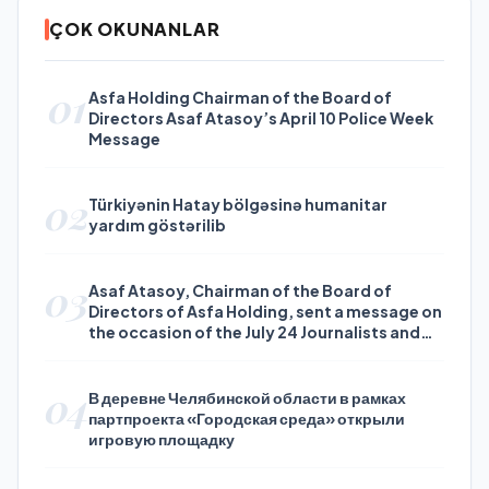
ÇOK OKUNANLAR
01
Asfa Holding Chairman of the Board of
Directors Asaf Atasoy’s April 10 Police Week
Message
02
Türkiyənin Hatay bölgəsinə humanitar
yardım göstərilib
03
Asaf Atasoy, Chairman of the Board of
Directors of Asfa Holding, sent a message on
the occasion of the July 24 Journalists and
Press Day
04
В деревне Челябинской области в рамках
партпроекта «Городская среда» открыли
игровую площадку