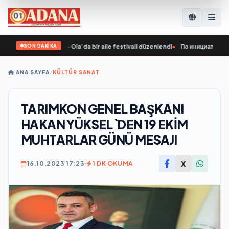
SON DAKİKA
n girişimiyle Yoshkar-Ola’da bir aile festivali düzenlendi
•
По инициативе «Еди
ANA SAYFA
/
KÜLTÜR SANAT
TARIMKON GENEL BAŞKANI
HAKAN YÜKSEL`DEN 19 EKİM
MUHTARLAR GÜNÜ MESAJI
X
16.10.2023 17:23
1 DK OKUMA