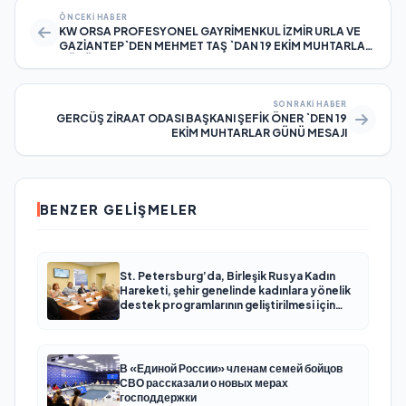
ÖNCEKI HABER
KW ORSA PROFESYONEL GAYRİMENKUL İZMİR URLA VE
GAZİANTEP`DEN MEHMET TAŞ `DAN 19 EKİM MUHTARLAR
GÜNÜ MESAJI
SONRAKI HABER
GERCÜŞ ZİRAAT ODASI BAŞKANI ŞEFİK ÖNER `DEN 19
EKİM MUHTARLAR GÜNÜ MESAJI
BENZER GELIŞMELER
St. Petersburg’da, Birleşik Rusya Kadın
Hareketi, şehir genelinde kadınlara yönelik
destek programlarının geliştirilmesi için
öneriler hazırladı
В «Единой России» членам семей бойцов
СВО рассказали о новых мерах
господдержки