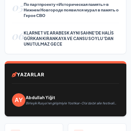
05
По партпроекту «Историческая память» в
Нижнем Новгороде появился мурал в память о
Герое СВО
06
KLARNET VE ARABESK AYNI SAHNE'DE HALİS
GÜRKAN KIRANKAYA VE CANSU SOYLU 'DAN
UNUTULMAZ GECE
YAZARLAR
Abdullah Yiğit
Birleşik Rusya’nın girişimiyle Yoshkar-Ola’da bir aile festivali
düzenlendi