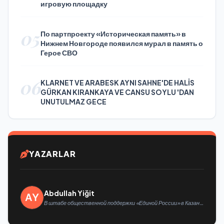
игровую площадку
05
По партпроекту «Историческая память» в
Нижнем Новгороде появился мурал в память о
Герое СВО
06
KLARNET VE ARABESK AYNI SAHNE'DE HALİS
GÜRKAN KIRANKAYA VE CANSU SOYLU 'DAN
UNUTULMAZ GECE
YAZARLAR
Abdullah Yiğit
В штабе общественной поддержки «Единой России» в Казани
открылась выставка философской живописи