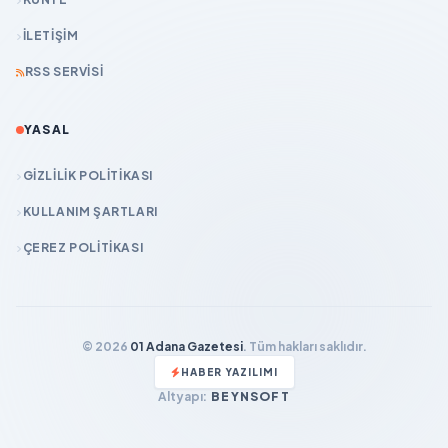
İLETIŞIM
RSS SERVISI
YASAL
GIZLILIK POLITIKASI
KULLANIM ŞARTLARI
ÇEREZ POLITIKASI
© 2026
01 Adana Gazetesi
. Tüm hakları saklıdır.
HABER YAZILIMI
Altyapı:
BEYNSOFT