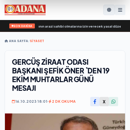
SON DAKİKA
leri, SVO katılımcılarının arazi sahibi olmalarına izin verecek yasal düzenlemele
ANA SAYFA
/
SİYASET
GERCÜŞ ZİRAAT ODASI
BAŞKANI ŞEFİK ÖNER `DEN 19
EKİM MUHTARLAR GÜNÜ
MESAJI
X
16.10.2023 18:01
2 DK OKUMA