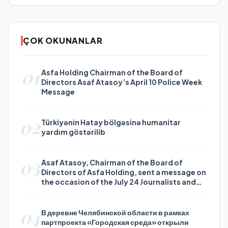
ÇOK OKUNANLAR
01
Asfa Holding Chairman of the Board of
Directors Asaf Atasoy’s April 10 Police Week
Message
02
Türkiyənin Hatay bölgəsinə humanitar
yardım göstərilib
03
Asaf Atasoy, Chairman of the Board of
Directors of Asfa Holding, sent a message on
the occasion of the July 24 Journalists and
Press Day
04
В деревне Челябинской области в рамках
партпроекта «Городская среда» открыли