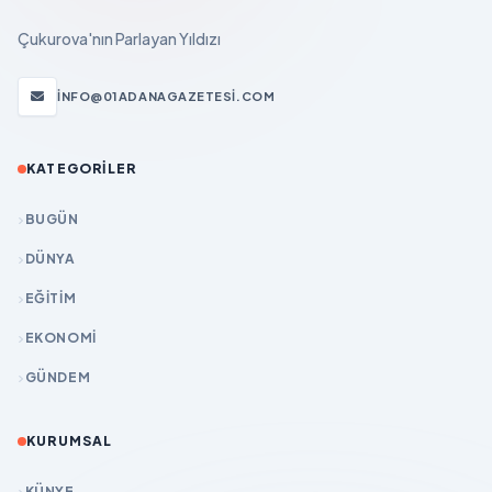
Çukurova'nın Parlayan Yıldızı
INFO@01ADANAGAZETESI.COM
KATEGORILER
BUGÜN
DÜNYA
EĞİTİM
EKONOMİ
GÜNDEM
KURUMSAL
KÜNYE