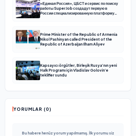
«Единая Россия», ЦБСТ и сервис по поиску
работы SuperJob создадут первую в
России специализированную платформу
для трудоустройства ветеранов СВО
Prime Minister of the Republic of Armenia
Nikol Pashinyan called President of the
Republic of Azerbaijan Ilham Aliyev
Kapsayıcı örgütler, Birleşik Rusya’nın yeni
Halk Programı için Vladislav Golovin’e
teklifler sundu
YORUMLAR (0)
Bu habere henüz yorum yapılmamış. İlk yorumu siz