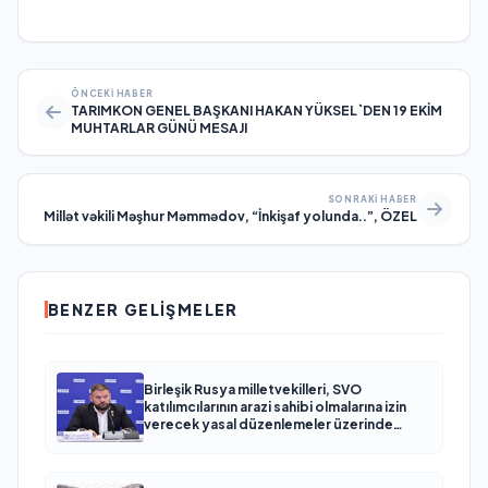
ÖNCEKI HABER
TARIMKON GENEL BAŞKANI HAKAN YÜKSEL`DEN 19 EKİM
MUHTARLAR GÜNÜ MESAJI
SONRAKI HABER
Millət vəkili Məşhur Məmmədov, “İnkişaf yolunda..”, ÖZEL
BENZER GELIŞMELER
Birleşik Rusya milletvekilleri, SVO
katılımcılarının arazi sahibi olmalarına izin
verecek yasal düzenlemeler üzerinde
çalışacaklar