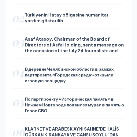
02
Türkiyənin Hatay bölgəsinə humanitar
yardım göstərilib
03
Asaf Atasoy, Chairman of the Board of
Directors of Asfa Holding, sent a message on
the occasion of the July 24 Journalists and
Press Day
04
В деревне Челябинской области в рамках
партпроекта «Городская среда» открыли
игровую площадку
05
По партпроекту «Историческая память» в
Нижнем Новгороде появился мурал в память о
Герое СВО
06
KLARNET VE ARABESK AYNI SAHNE'DE HALİS
GÜRKAN KIRANKAYA VE CANSU SOYLU 'DAN