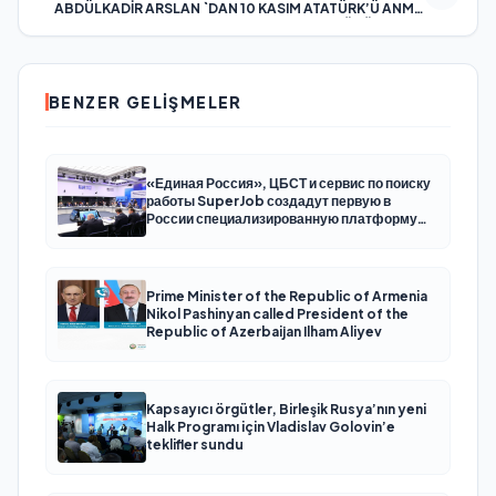
ABDÜLKADİR ARSLAN `DAN 10 KASIM ATATÜRK’Ü ANMA
GÜNÜ MESAJI
BENZER GELIŞMELER
«Единая Россия», ЦБСТ и сервис по поиску
работы SuperJob создадут первую в
России специализированную платформу
для трудоустройства ветеранов СВО
Prime Minister of the Republic of Armenia
Nikol Pashinyan called President of the
Republic of Azerbaijan Ilham Aliyev
Kapsayıcı örgütler, Birleşik Rusya’nın yeni
Halk Programı için Vladislav Golovin’e
teklifler sundu