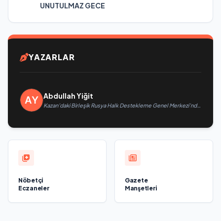
UNUTULMAZ GECE
YAZARLAR
Abdullah Yiğit
Kazan’daki Birleşik Rusya Halk Destekleme Genel Merkezi’nde
felsefi resimlerden oluşan bir sergi açıldı
Nöbetçi
Gazete
Eczaneler
Manşetleri