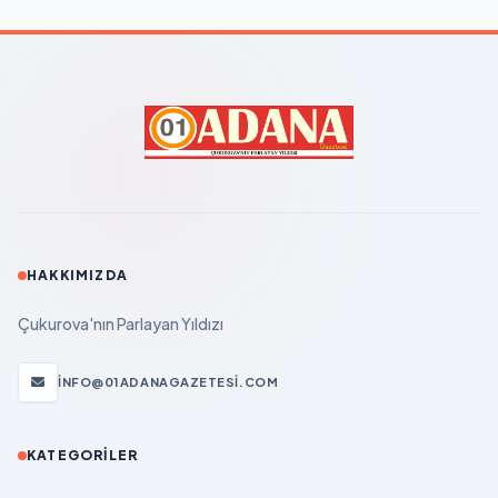
HAKKIMIZDA
Çukurova'nın Parlayan Yıldızı
INFO@01ADANAGAZETESI.COM
KATEGORILER