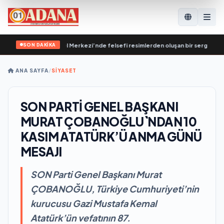
SON DAKİKA
 Destekleme Genel Merkezi’nde felsefi resimlerden oluşan bir sergi açıldı
•
В
ANA SAYFA
/
SİYASET
SON PARTİ GENEL BAŞKANI
MURAT ÇOBANOĞLU`NDAN 10
KASIM ATATÜRK’Ü ANMA GÜNÜ
MESAJI
SON Parti Genel Başkanı Murat
ÇOBANOĞLU, Türkiye Cumhuriyeti’nin
kurucusu Gazi Mustafa Kemal
Atatürk’ün vefatının 87.