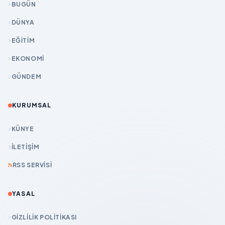
BUGÜN
DÜNYA
EĞİTİM
EKONOMİ
GÜNDEM
KURUMSAL
KÜNYE
İLETIŞIM
RSS SERVISI
YASAL
GIZLILIK POLITIKASI