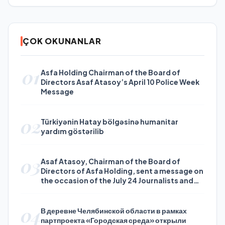
ÇOK OKUNANLAR
01
Asfa Holding Chairman of the Board of
Directors Asaf Atasoy’s April 10 Police Week
Message
02
Türkiyənin Hatay bölgəsinə humanitar
yardım göstərilib
03
Asaf Atasoy, Chairman of the Board of
Directors of Asfa Holding, sent a message on
the occasion of the July 24 Journalists and
Press Day
04
В деревне Челябинской области в рамках
партпроекта «Городская среда» открыли