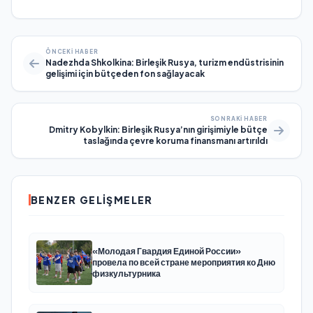
ÖNCEKI HABER
Nadezhda Shkolkina: Birleşik Rusya, turizm endüstrisinin
gelişimi için bütçeden fon sağlayacak
SONRAKI HABER
Dmitry Kobylkin: Birleşik Rusya’nın girişimiyle bütçe
taslağında çevre koruma finansmanı artırıldı
BENZER GELIŞMELER
«Молодая Гвардия Единой России»
провела по всей стране мероприятия ко Дню
физкультурника