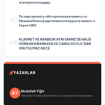
игровую площадку
05
По партпроекту «Историческая память» в
Нижнем Новгороде появился мурал в память о
Герое СВО
06
KLARNET VE ARABESK AYNI SAHNE'DE HALİS
GÜRKAN KIRANKAYA VE CANSU SOYLU 'DAN
UNUTULMAZ GECE
YAZARLAR
Abdullah Yiğit
«Молодая Гвардия Единой России» провела по всей стране
мероприятия ко Дню физкультурника