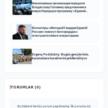
Инклюзивные организации передали
Владиславу Головину предложения в
новую Народную программу «Единой
России»
Волонтёры «Молодой Гвардии Единой
России» помогут белгородцам с
огнетушителями и генераторами
Evgeny Poddubny: Bugün gençlerimiz,
kazananların karakterini şekillendiriyor
YORUMLAR (0)
Bu habere henüz yorum yapılmamış. İlk yorumu siz