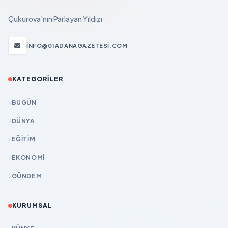
Çukurova'nın Parlayan Yıldızı
INFO@01ADANAGAZETESI.COM
KATEGORILER
BUGÜN
DÜNYA
EĞİTİM
EKONOMİ
GÜNDEM
KURUMSAL