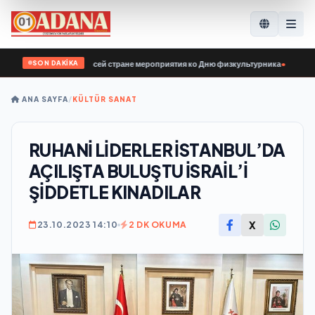
SON DAKİKA
и» провела по всей стране мероприятия ко Дню физкультурника
•
Ermenistan C
ANA SAYFA
/
KÜLTÜR SANAT
RUHANİ LİDERLER İSTANBUL’DA
AÇILIŞTA BULUŞTU İSRAİL’İ
ŞİDDETLE KINADILAR
X
23.10.2023 14:10
2 DK OKUMA