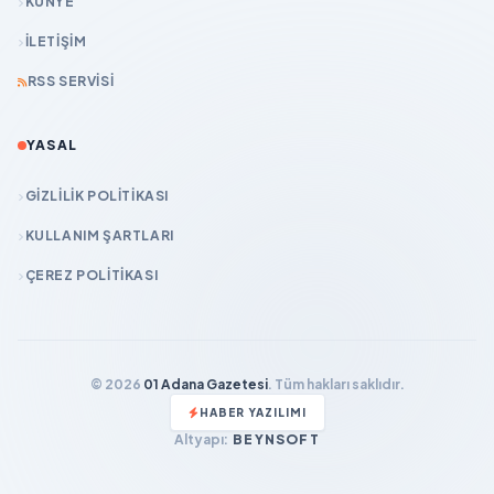
KÜNYE
İLETIŞIM
RSS SERVISI
YASAL
GIZLILIK POLITIKASI
KULLANIM ŞARTLARI
ÇEREZ POLITIKASI
© 2026
01 Adana Gazetesi
. Tüm hakları saklıdır.
HABER YAZILIMI
Altyapı:
BEYNSOFT