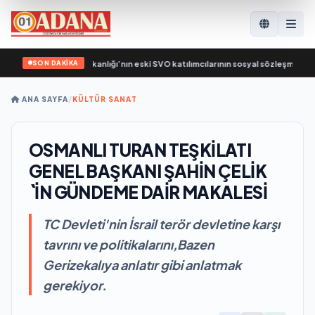
SON DAKİKA
k Rusya, Çalışma Bakanlığı’nın eski SVO katılımcılarının sosyal sözleşme edinme
ANA SAYFA
/
KÜLTÜR SANAT
OSMANLI TURAN TEŞKİLATI
GENEL BAŞKANI ŞAHİN ÇELİK
`İN GÜNDEME DAİR MAKALESİ
TC Devleti'nin İsrail terör devletine karşı
tavrını ve politikalarını,Bazen
Gerizekalıya anlatır gibi anlatmak
gerekiyor.