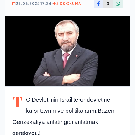
X
26.08.2025 17:24
3 DK OKUMA
T
C Devleti’nin İsrail terör devletine
karşı tavrını ve politikalarını,Bazen
Gerizekalıya anlatır gibi anlatmak
gerekiyor..!