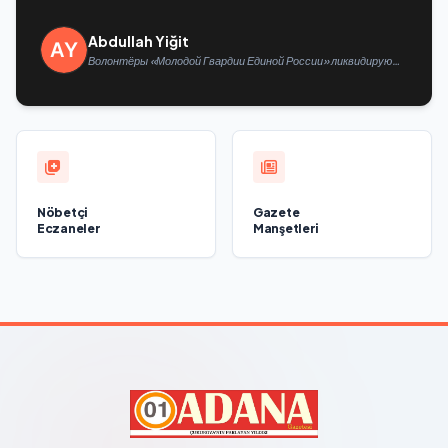
Abdullah Yiğit
Волонтёры «Молодой Гвардии Единой России» ликвидируют
последствия паводков на Урале и Дальнем Востоке
Nöbetçi
Gazete
Eczaneler
Manşetleri