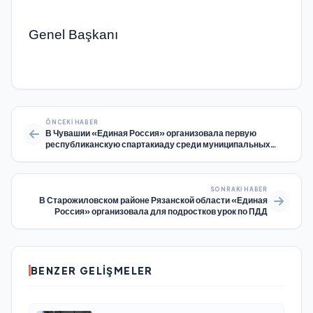
Genel Başkanı
ÖNCEKI HABER
В Чувашии «Единая Россия» организовала первую
республиканскую спартакиаду среди муниципальных
депутатов
SONRAKI HABER
В Старожиловском районе Рязанской области «Единая
Россия» организовала для подростков урок по ПДД
BENZER GELIŞMELER