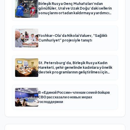
Birleşik Rusya Genç Muhafızları’ndan
gönüllüler, Ural ve Uzak Doğu’daki sellerin
sonuçlarını ortadan kaldırmaya yardımcı
oluyor
Yoshkar-Ola’da Nikolai Valuev, “Sağlıklı
Cumhuriyet” projesiyle tanıştı
St. Petersburg’da, Birleşik Rusya Kadın
Hareketi, şehir genelinde kadınlara yönelik
destek programlarının geliştirilmesi için
öneriler hazırladı
В «Единой России» членам семей бойцов
СВО рассказали о новых мерах
господдержки