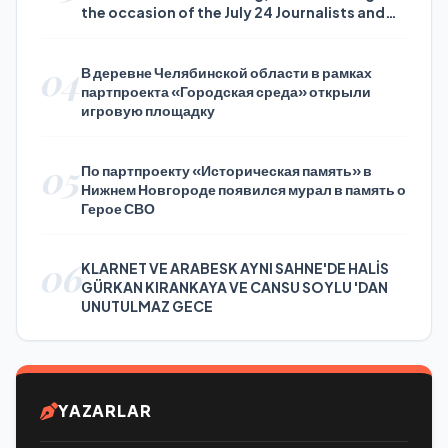
the occasion of the July 24 Journalists and
Press Day
04
В деревне Челябинской области в рамках
партпроекта «Городская среда» открыли
игровую площадку
05
По партпроекту «Историческая память» в
Нижнем Новгороде появился мурал в память о
Герое СВО
06
KLARNET VE ARABESK AYNI SAHNE'DE HALİS
GÜRKAN KIRANKAYA VE CANSU SOYLU 'DAN
UNUTULMAZ GECE
YAZARLAR