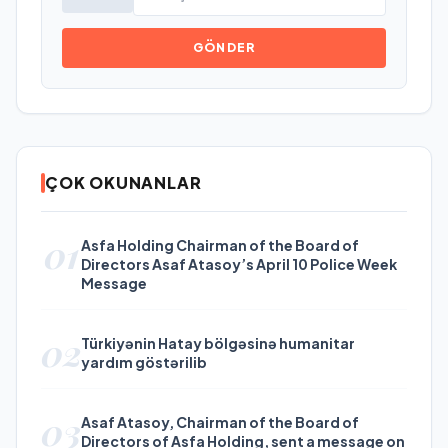
GÖNDER
ÇOK OKUNANLAR
01
Asfa Holding Chairman of the Board of
Directors Asaf Atasoy’s April 10 Police Week
Message
02
Türkiyənin Hatay bölgəsinə humanitar
yardım göstərilib
03
Asaf Atasoy, Chairman of the Board of
Directors of Asfa Holding, sent a message on