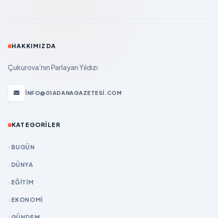
HAKKIMIZDA
Çukurova'nın Parlayan Yıldızı
INFO@01ADANAGAZETESI.COM
KATEGORILER
BUGÜN
DÜNYA
EĞİTİM
EKONOMİ
GÜNDEM