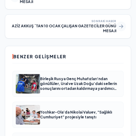
MESAJI
SONRAKI HABER
AZİZ AKKUŞ `TAN 10 OCAK ÇALIŞAN GAZETECİLER GÜNÜ
MESAJI
BENZER GELIŞMELER
Birleşik Rusya Genç Muhafızları’ndan
gönüllüler, Ural ve Uzak Doğu’daki sellerin
sonuçlarını ortadan kaldırmaya yardımcı
oluyor
Yoshkar-Ola’da Nikolai Valuev, “Sağlıklı
Cumhuriyet” projesiyle tanıştı