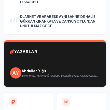
Герое СВО
06
KLARNET VE ARABESK AYNI SAHNE'DE HALİS
GÜRKAN KIRANKAYA VE CANSU SOYLU 'DAN
UNUTULMAZ GECE
YAZARLAR
Abdullah Yiğit
Волонтёры «Молодой Гвардии Единой России» ликвидируют
последствия паводков на Урале и Дальнем Востоке