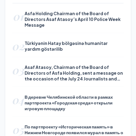
01
Asfa Holding Chairman of the Board of
Directors Asaf Atasoy’s April 10 Police Week
Message
02
Türkiyənin Hatay bölgəsinə humanitar
yardım göstərilib
03
Asaf Atasoy, Chairman of the Board of
Directors of Asfa Holding, sent a message on
the occasion of the July 24 Journalists and
Press Day
04
В деревне Челябинской области в рамках
партпроекта «Городская среда» открыли
игровую площадку
05
По партпроекту «Историческая память» в
Нижнем Новгороде появился мурал в память о