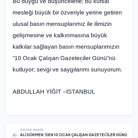
Bu duygu ve düşüncelerle; bu kutsal
mesleği büyük bir özveriyle yerine getiren
ulusal basın mensuplarımız ile ilimizin
gelişmesine ve kalkınmasına büyük
katkılar sağlayan basın mensuplarımızın
“10 Ocak Çalışan Gazeteciler Günü”nü
kutluyor; sevgi ve saygılarımı sunuyorum.
ABDULLAH YİĞİT –İSTANBUL
ÖNCEKI HABER
ALİ SÖKMEN ‘DEN 10 OCAK ÇALIŞAN GAZETECİLER GÜNÜ