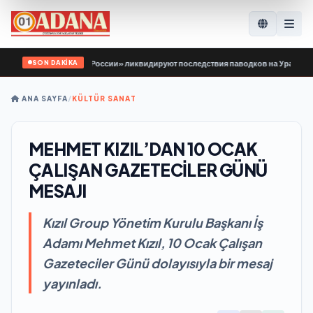
SON DAKİKA
й Гвардии Единой России» ликвидируют последствия паводков на Урале и Дал
ANA SAYFA
/
KÜLTÜR SANAT
MEHMET KIZIL’DAN 10 OCAK
ÇALIŞAN GAZETECİLER GÜNÜ
MESAJI
Kızıl Group Yönetim Kurulu Başkanı İş
Adamı Mehmet Kızıl, 10 Ocak Çalışan
Gazeteciler Günü dolayısıyla bir mesaj
yayınladı.