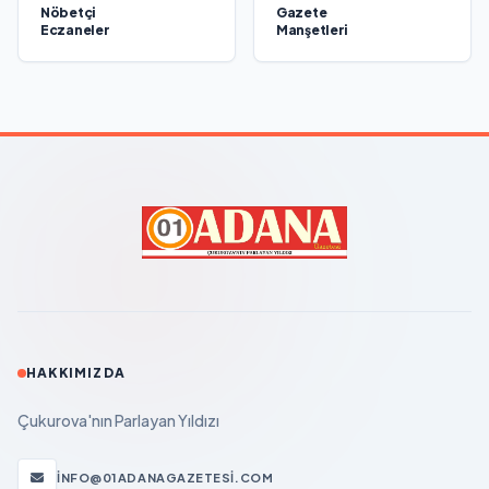
Nöbetçi
Gazete
Eczaneler
Manşetleri
HAKKIMIZDA
Çukurova'nın Parlayan Yıldızı
INFO@01ADANAGAZETESI.COM