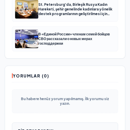
St. Petersburg’da, Birleşik Rusya Kadın
Hareketi, şehir genelinde kadınlara yönelik
destek programlarının geliştirilmesi için
öneriler hazırladı
В «Единой России» членам семей бойцов
СВО рассказали о новых мерах
господдержки
YORUMLAR (0)
Bu habere henüz yorum yapılmamış. İlk yorumu siz
yazın.