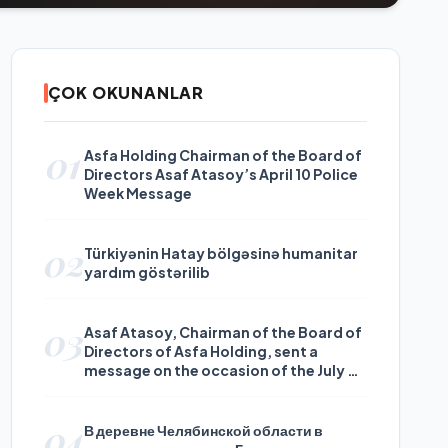
ÇOK OKUNANLAR
01
Asfa Holding Chairman of the Board of
Directors Asaf Atasoy’s April 10 Police
Week Message
02
Türkiyənin Hatay bölgəsinə humanitar
yardım göstərilib
03
Asaf Atasoy, Chairman of the Board of
Directors of Asfa Holding, sent a
message on the occasion of the July 24
Journalists and Press Day
04
В деревне Челябинской области в