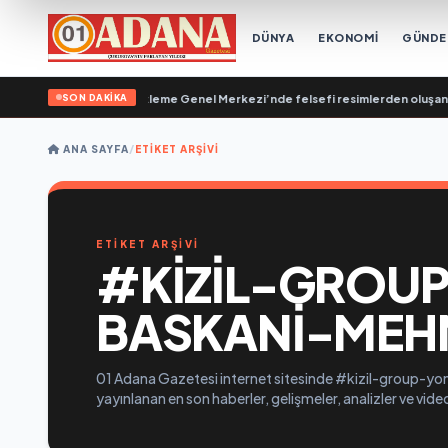
DÜNYA
EKONOMİ
GÜND
SON DAKİKA
şik Rusya Halk Destekleme Genel Merkezi’nde felsefi resimlerden oluşan bir s
ANA SAYFA
/
ETIKET ARŞIVI
ETİKET ARŞİVİ
#KIZIL-GROU
BASKANI-MEHM
01 Adana Gazetesi internet sitesinde #kizil-group-yo
yayınlanan en son haberler, gelişmeler, analizler ve vid