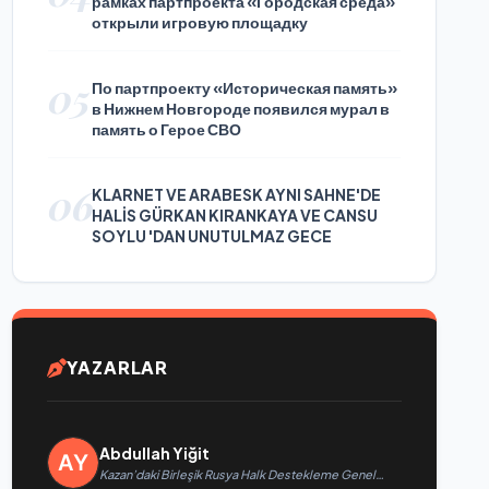
рамках партпроекта «Городская среда»
открыли игровую площадку
05
По партпроекту «Историческая память»
в Нижнем Новгороде появился мурал в
память о Герое СВО
06
KLARNET VE ARABESK AYNI SAHNE'DE
HALİS GÜRKAN KIRANKAYA VE CANSU
SOYLU 'DAN UNUTULMAZ GECE
YAZARLAR
Abdullah Yiğit
Kazan’daki Birleşik Rusya Halk Destekleme Genel