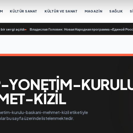
EM
KÜLTÜR SANAT
KÜLTÜR VE SANAT
MAGAZİN
SAĞLIK
S
ergi açıldı
•
Владислав Головин: Новая Народная программа «Единой России» б
P-YONETIM-KURUL
ET-KIZIL
netim-kurulu-baskani-mehmet-kizil etiketiyle
eolar bu sayfa üzerinde listelenmektedir.