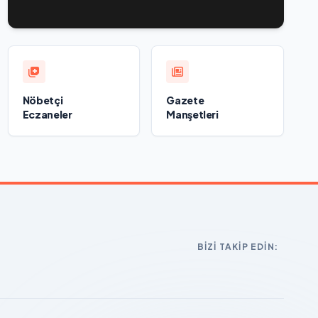
Merkezi’nde felsefi resimlerden oluşan bir sergi açıldı
Nöbetçi
Gazete
Eczaneler
Manşetleri
BIZI TAKIP EDIN: