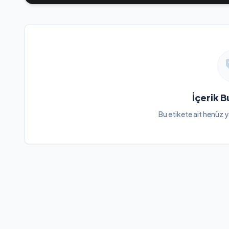
İçerik 
Bu etikete ait henüz y