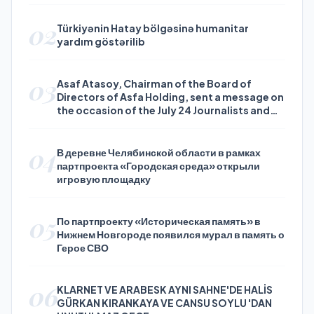
02
Türkiyənin Hatay bölgəsinə humanitar
yardım göstərilib
03
Asaf Atasoy, Chairman of the Board of
Directors of Asfa Holding, sent a message on
the occasion of the July 24 Journalists and
Press Day
04
В деревне Челябинской области в рамках
партпроекта «Городская среда» открыли
игровую площадку
05
По партпроекту «Историческая память» в
Нижнем Новгороде появился мурал в память о
Герое СВО
06
KLARNET VE ARABESK AYNI SAHNE'DE HALİS
GÜRKAN KIRANKAYA VE CANSU SOYLU 'DAN