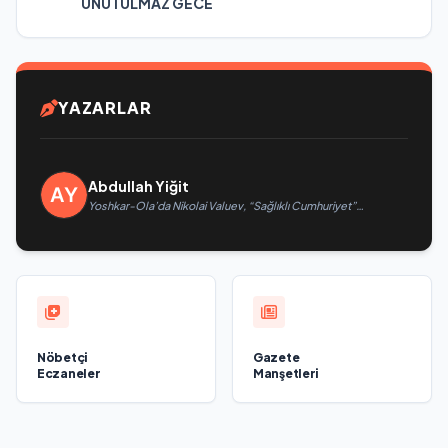
UNUTULMAZ GECE
YAZARLAR
Abdullah Yiğit
Yoshkar-Ola’da Nikolai Valuev, “Sağlıklı Cumhuriyet”
projesiyle tanıştı
Nöbetçi
Gazete
Eczaneler
Manşetleri