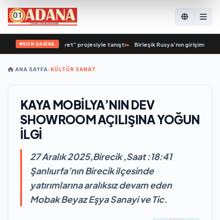
SON DAKİKA
ğlıklı Cumhuriyet” projesiyle tanıştı
•
Birleşik Rusya’nın girişimiyle Yoshkar-
ANA SAYFA
/
KÜLTÜR SANAT
KAYA MOBİLYA’NIN DEV
SHOWROOM AÇILIŞINA YOĞUN
İLGİ
27 Aralık 2025,Birecik ,Saat :18:41
Şanlıurfa’nın Birecik ilçesinde
yatırımlarına aralıksız devam eden
Mobak Beyaz Eşya Sanayi ve Tic.