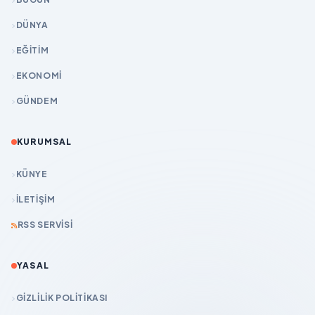
DÜNYA
EĞİTİM
EKONOMİ
GÜNDEM
KURUMSAL
KÜNYE
İLETIŞIM
RSS SERVISI
YASAL
GIZLILIK POLITIKASI