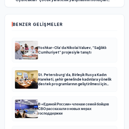
açıkladı
BENZER GELIŞMELER
Yoshkar-Ola’da Nikolai Valuev, “Sağlıklı
Cumhuriyet” projesiyle tanıştı
St. Petersburg’da, Birleşik Rusya Kadın
Hareketi, şehir genelinde kadınlara yönelik
destek programlarının geliştirilmesi için
öneriler hazırladı
В «Единой России» членам семей бойцов
СВО рассказали о новых мерах
господдержки