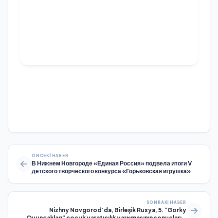
ÖNCEKI HABER
В Нижнем Новгороде «Единая Россия» подвела итоги V
детского творческого конкурса «Горьковская игрушка»
SONRAKI HABER
Nizhny Novgorod’da, Birleşik Rusya, 5. “Gorky
Oyuncakları” çocuk yaratıcılık yarışmasının sonuçlarını