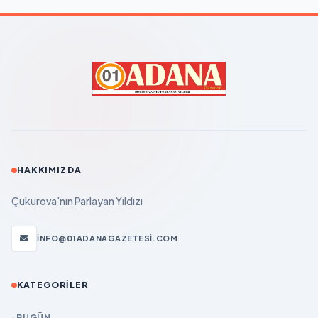
HAKKIMIZDA
Çukurova'nın Parlayan Yıldızı
INFO@01ADANAGAZETESI.COM
KATEGORILER
BUGÜN