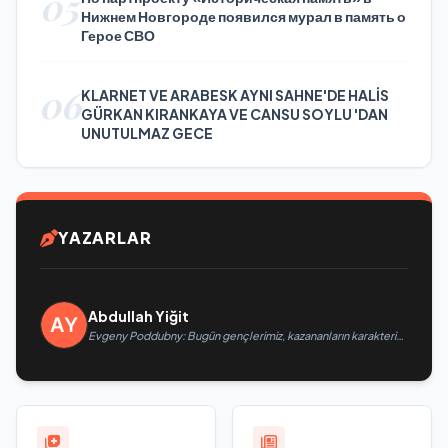
05
Нижнем Новгороде появился мурал в память о
Герое СВО
06
KLARNET VE ARABESK AYNI SAHNE'DE HALİS
GÜRKAN KIRANKAYA VE CANSU SOYLU 'DAN
UNUTULMAZ GECE
YAZARLAR
Abdullah Yiğit
Evgeny Poddubny: Bugün gençlerimiz, kazananların karakterini
şekillendiriyor