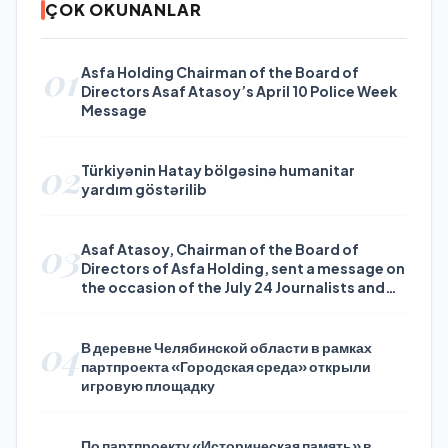
ÇOK OKUNANLAR
01
Asfa Holding Chairman of the Board of
Directors Asaf Atasoy’s April 10 Police Week
Message
02
Türkiyənin Hatay bölgəsinə humanitar
yardım göstərilib
03
Asaf Atasoy, Chairman of the Board of
Directors of Asfa Holding, sent a message on
the occasion of the July 24 Journalists and
Press Day
04
В деревне Челябинской области в рамках
партпроекта «Городская среда» открыли
игровую площадку
По партпроекту «Историческая память» в