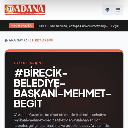
SON DAKİKA
Поддубный: Ветераны СВО — это та сила, которая изменит страну
•
Evgeny Podd
ANA SAYFA
/
ETIKET ARŞIVI
ETİKET ARŞİVİ
#BIRECIK-
BELEDIYE-
BASKANI-MEHMET-
BEGIT
01 Adana Gazetesi internet sitesinde #birecik-belediye-
baskani-mehmet-begit etiketiyle yayınlanan en son
haberler, gelişmeler, analizler ve videolar bu sayfa üzerinde