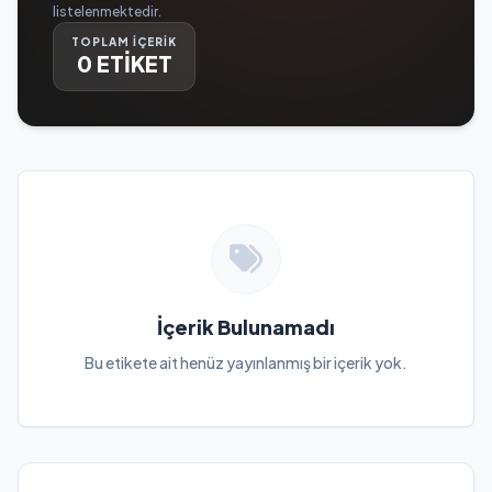
listelenmektedir.
TOPLAM İÇERİK
0 ETİKET
İçerik Bulunamadı
Bu etikete ait henüz yayınlanmış bir içerik yok.