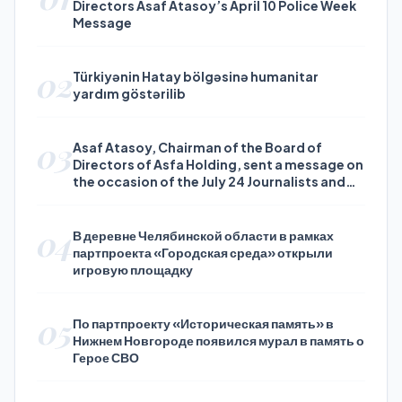
Directors Asaf Atasoy’s April 10 Police Week
Message
02
Türkiyənin Hatay bölgəsinə humanitar
yardım göstərilib
03
Asaf Atasoy, Chairman of the Board of
Directors of Asfa Holding, sent a message on
the occasion of the July 24 Journalists and
Press Day
04
В деревне Челябинской области в рамках
партпроекта «Городская среда» открыли
игровую площадку
05
По партпроекту «Историческая память» в
Нижнем Новгороде появился мурал в память о
Герое СВО