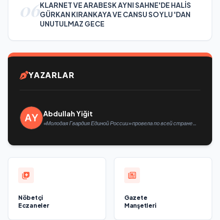
06
KLARNET VE ARABESK AYNI SAHNE'DE HALİS
GÜRKAN KIRANKAYA VE CANSU SOYLU 'DAN
UNUTULMAZ GECE
YAZARLAR
Abdullah Yiğit
«Молодая Гвардия Единой России» провела по всей стране
мероприятия ко Дню физкультурника
Nöbetçi
Gazete
Eczaneler
Manşetleri