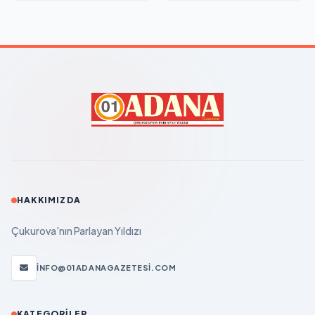
HAKKIMIZDA
Çukurova'nın Parlayan Yıldızı
INFO@01ADANAGAZETESI.COM
KATEGORILER