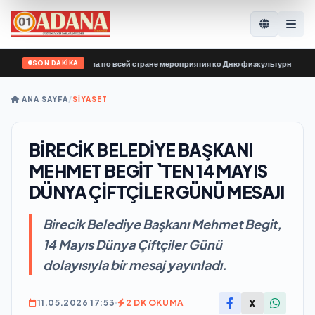
SON DAKİKA
иной России» провела по всей стране мероприятия ко Дню физкультурника
•
Er
ANA SAYFA
/
SİYASET
BİRECİK BELEDİYE BAŞKANI
MEHMET BEGİT `TEN 14 MAYIS
DÜNYA ÇİFTÇİLER GÜNÜ MESAJI
Birecik Belediye Başkanı Mehmet Begit,
14 Mayıs Dünya Çiftçiler Günü
dolayısıyla bir mesaj yayınladı.
X
11.05.2026 17:53
2 DK OKUMA