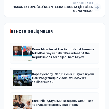
SONRAKI HABER
HASAN EYYÜPOĞLU`NDAN 14 MAYIS DÜNYA ÇİFTÇİLER
GÜNÜ MESAJI
BENZER GELIŞMELER
Prime Minister of the Republic of Armenia
Nikol Pashinyan called President of the
Republic of Azerbaijan Ilham Aliyev
Kapsayıcı örgütler, Birleşik Rusya’nın yeni
Halk Programı için Vladislav Golovin’e
teklifler sundu
Евгений Поддубный: Ветераны СВО — это
та сила, которая изменит страну