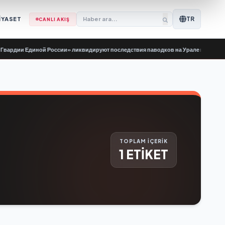
TR
İYASET
CANLI AKIŞ
дии Единой России» ликвидируют последствия паводков на Урале и Дальнем В
TOPLAM İÇERİK
1 ETİKET