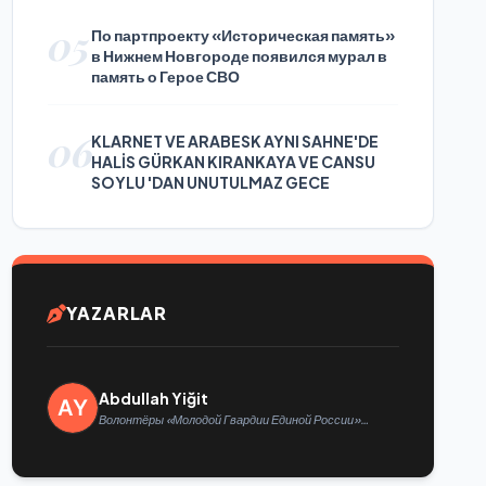
05
По партпроекту «Историческая память»
в Нижнем Новгороде появился мурал в
память о Герое СВО
06
KLARNET VE ARABESK AYNI SAHNE'DE
HALİS GÜRKAN KIRANKAYA VE CANSU
SOYLU 'DAN UNUTULMAZ GECE
YAZARLAR
Abdullah Yiğit
Волонтёры «Молодой Гвардии Единой России»
ликвидируют последствия паводков на Урале и
Дальнем Востоке