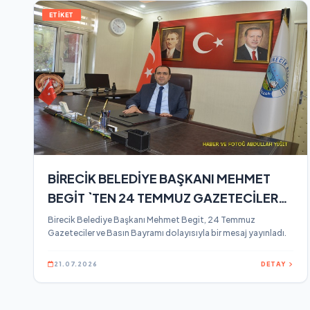
ETİKET
BİRECİK BELEDİYE BAŞKANI MEHMET
BEGİT `TEN 24 TEMMUZ GAZETECİLER
VE BASIN BAYRAMI MESAJI
Birecik Belediye Başkanı Mehmet Begit, 24 Temmuz
Gazeteciler ve Basın Bayramı dolayısıyla bir mesaj yayınladı.
21.07.2026
DETAY