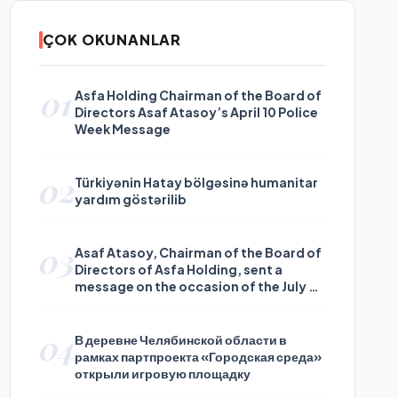
ÇOK OKUNANLAR
01
Asfa Holding Chairman of the Board of
Directors Asaf Atasoy’s April 10 Police
Week Message
02
Türkiyənin Hatay bölgəsinə humanitar
yardım göstərilib
03
Asaf Atasoy, Chairman of the Board of
Directors of Asfa Holding, sent a
message on the occasion of the July 24
Journalists and Press Day
04
В деревне Челябинской области в
рамках партпроекта «Городская среда»
открыли игровую площадку