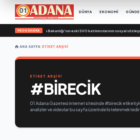
DÜNYA
EKONOMİ
GÜND
SON DAKİKA
 Birleşik Rusya, Çalışma Bakanlığı’nın eski SVO katılımcılarının sosyal sözleşme
ANA SAYFA
/
ETIKET ARŞIVI
ETİKET ARŞİVİ
#BIRECIK
01 Adana Gazetesi internet sitesinde #birecik etiketiyl
analizler ve videolar bu sayfa üzerinde listelenmektedir