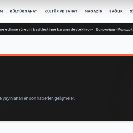
EM
KÜLTÜR SANAT
KÜLTÜR VE SANAT
MAGAZİN
SAĞLIK
S
 edinme sürecini basitleştirme kararını destekliyor
•
Волонтёры «Молодой Гвар
e yayınlanan en son haberler, gelişmeler,
.