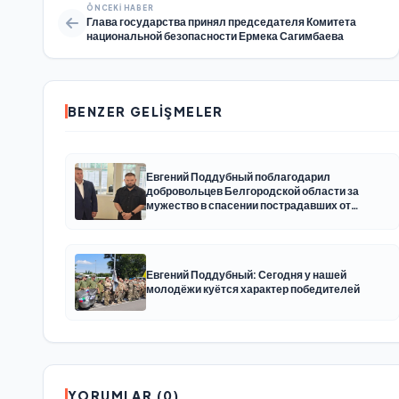
ÖNCEKI HABER
Глава государства принял председателя Комитета
национальной безопасности Ермека Сагимбаева
BENZER GELIŞMELER
Евгений Поддубный поблагодарил
добровольцев Белгородской области за
мужество в спасении пострадавших от
обстрелов
Евгений Поддубный: Сегодня у нашей
молодёжи куётся характер победителей
YORUMLAR (0)