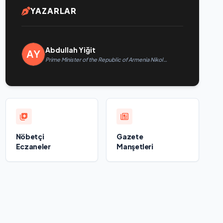
YAZARLAR
Abdullah Yiğit
Prime Minister of the Republic of Armenia Nikol
Pashinyan called President of the Republic of
Azerbaijan Ilham Aliyev
Nöbetçi
Gazete
Eczaneler
Manşetleri