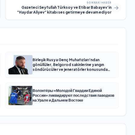
SONRAKI HABER
Gazeteci Seyfullah Türksoy ve Etibar Babayev’in
“Haydar Aliyev” kitabı ses getirmeye devam ediyor
Birleşik Rusya Genç Muhafızları’ndan
gönüllüler, Belgorod sakinlerine yangın
söndürücüler ve jeneratörler konusunda
yardımcı olacak
Волонтёры «Молодой Гвардии Единой
России» ликвидируют последствия паводков
на Урале и Дальнем Востоке