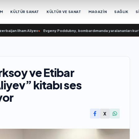
EM
KÜLTÜR SANAT
KÜLTÜR VE SANAT
MAGAZİN
SAĞLIK
S
 Ilham Aliyev
•
Evgeny Poddubny, bombardımanda yaralananları kurtarmadaki 
rksoy ve Etibar
iyev” kitabı ses
yor
X