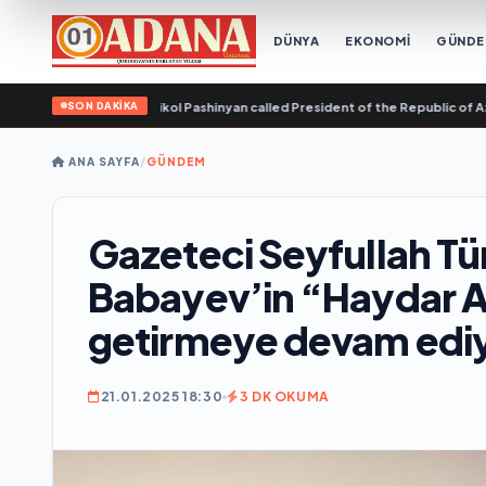
DÜNYA
EKONOMİ
GÜND
SON DAKİKA
lic of Armenia Nikol Pashinyan called President of the Republic of Azerbaijan
ANA SAYFA
/
GÜNDEM
Gazeteci Seyfullah Tü
Babayev’in “Haydar Al
getirmeye devam edi
21.01.2025 18:30
3 DK OKUMA