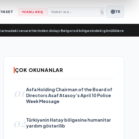
TR
İYASET
CANLI AKIŞ
cesaretlerinden dolayı Belgorod bölgesindeki gönüllülere teşekkür etti
•
ÇOK OKUNANLAR
01
Asfa Holding Chairman of the Board of
Directors Asaf Atasoy’s April 10 Police
Week Message
02
Türkiyənin Hatay bölgəsinə humanitar
yardım göstərilib