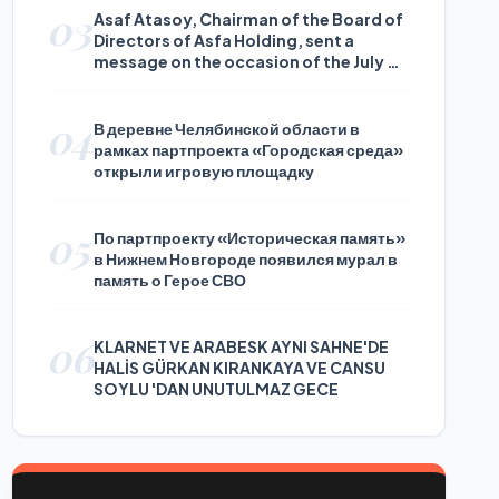
03
Asaf Atasoy, Chairman of the Board of
Directors of Asfa Holding, sent a
message on the occasion of the July 24
Journalists and Press Day
04
В деревне Челябинской области в
рамках партпроекта «Городская среда»
открыли игровую площадку
05
По партпроекту «Историческая память»
в Нижнем Новгороде появился мурал в
память о Герое СВО
06
KLARNET VE ARABESK AYNI SAHNE'DE
HALİS GÜRKAN KIRANKAYA VE CANSU
SOYLU 'DAN UNUTULMAZ GECE