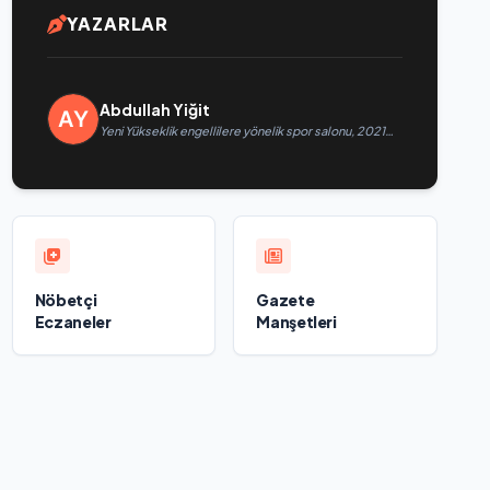
YAZARLAR
Abdullah Yiğit
Yeni Yükseklik engellilere yönelik spor salonu, 2021
Birleşik Rusya Halk Programı kapsamında Saratov’da
açıldı
Nöbetçi
Gazete
Eczaneler
Manşetleri