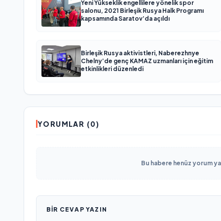
Yeni Yükseklik engellilere yönelik spor
salonu, 2021 Birleşik Rusya Halk Programı
kapsamında Saratov’da açıldı
Birleşik Rusya aktivistleri, Naberezhnye
Chelny’de genç KAMAZ uzmanları için eğitim
etkinlikleri düzenledi
YORUMLAR (0)
Bu habere henüz yorum yapı
BIR CEVAP YAZIN