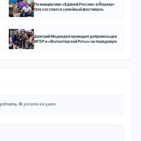
По инициативе «Единой России» в Йошкар-
Оле состоялся семейный фестиваль
Дмитрий Медведев проводил добровольцев
МГЕР и «Волонтёрской Роты» на передовую
lmamış. İlk yorumu siz yazın.