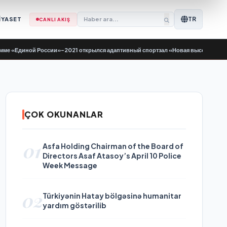
TR
İYASET
CANLI AKIŞ
Единой России»-2021 открылся адаптивный спортзал «Новая высота»
•
Yeni Yü
ÇOK OKUNANLAR
01
Asfa Holding Chairman of the Board of
Directors Asaf Atasoy’s April 10 Police
Week Message
02
Türkiyənin Hatay bölgəsinə humanitar
yardım göstərilib