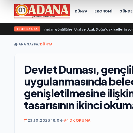
DÜNYA
EKONOMİ
GÜND
SON DAKİKA
sya Genç Muhafızları’ndan gönüllüler, Ural ve Uzak Doğu’daki sellerin sonuçlar
ANA SAYFA
/
DÜNYA
Devlet Duması, gençlik
uygulanmasında beledi
genişletilmesine ilişki
tasarısının ikinci oku
23.10.2023 18:04
1 DK OKUMA