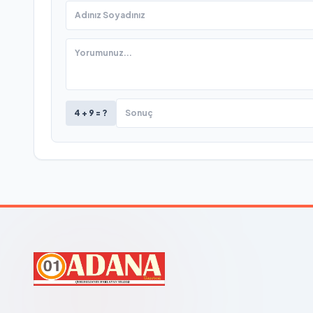
4 + 9 = ?