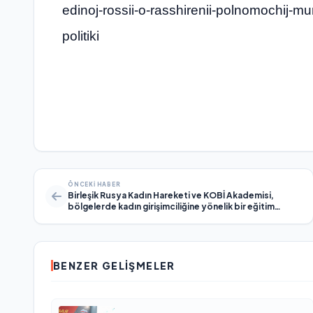
edinoj-rossii-o-rasshirenii-polnomochij-mu
politiki
ÖNCEKI HABER
Birleşik Rusya Kadın Hareketi ve KOBİ Akademisi,
bölgelerde kadın girişimciliğine yönelik bir eğitim
platformu başlattı
BENZER GELIŞMELER