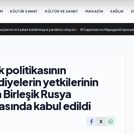
EM
KÜLTÜR SANAT
KÜLTÜR VE SANAT
MAGAZİN
SAĞLIK
S
ını ortadan kaldırmaya yardımcı oluyor
•
В Саратове по Народной программе «
 politikasının
yelerin yetkilerinin
n Birleşik Rusya
masında kabul edildi
X