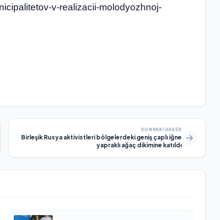
nicipalitetov-v-realizacii-molodyozhnoj-
SONRAKI HABER
Birleşik Rusya aktivistleri bölgelerdeki geniş çaplı iğne
yapraklı ağaç dikimine katıldı