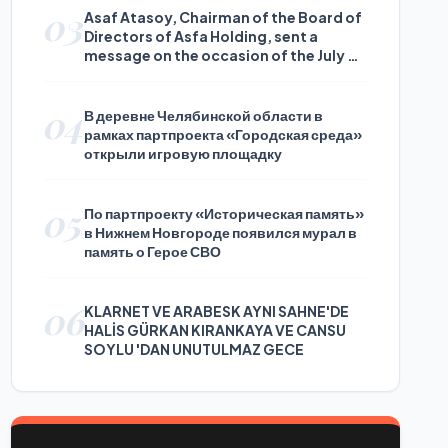
03
Asaf Atasoy, Chairman of the Board of
Directors of Asfa Holding, sent a
message on the occasion of the July 24
Journalists and Press Day
04
В деревне Челябинской области в
рамках партпроекта «Городская среда»
открыли игровую площадку
05
По партпроекту «Историческая память»
в Нижнем Новгороде появился мурал в
память о Герое СВО
06
KLARNET VE ARABESK AYNI SAHNE'DE
HALİS GÜRKAN KIRANKAYA VE CANSU
SOYLU 'DAN UNUTULMAZ GECE