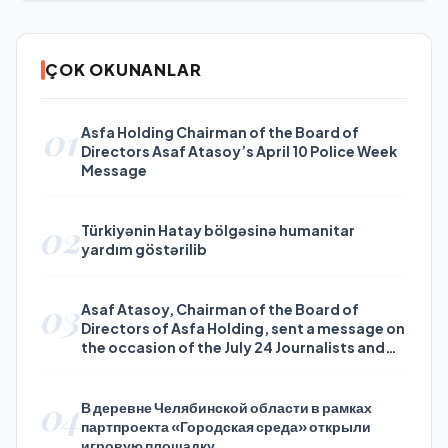
ÇOK OKUNANLAR
01
Asfa Holding Chairman of the Board of
Directors Asaf Atasoy’s April 10 Police Week
Message
02
Türkiyənin Hatay bölgəsinə humanitar
yardım göstərilib
03
Asaf Atasoy, Chairman of the Board of
Directors of Asfa Holding, sent a message on
the occasion of the July 24 Journalists and
Press Day
04
В деревне Челябинской области в рамках
партпроекта «Городская среда» открыли
игровую площадку