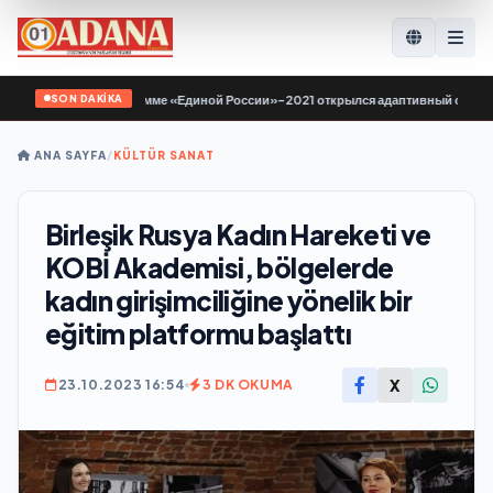
SON DAKİKA
 по Народной программе «Единой России»-2021 открылся адаптивный спортзал 
ANA SAYFA
/
KÜLTÜR SANAT
Birleşik Rusya Kadın Hareketi ve
KOBİ Akademisi, bölgelerde
kadın girişimciliğine yönelik bir
eğitim platformu başlattı
X
23.10.2023 16:54
3 DK OKUMA