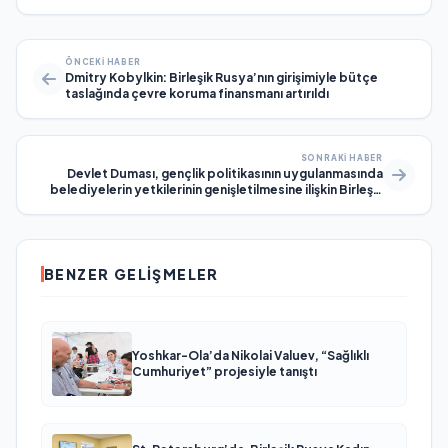
ÖNCEKI HABER
Dmitry Kobylkin: Birleşik Rusya’nın girişimiyle bütçe
taslağında çevre koruma finansmanı artırıldı
SONRAKI HABER
Devlet Duması, gençlik politikasının uygulanmasında
belediyelerin yetkilerinin genişletilmesine ilişkin Birleşik
Rusya tasarısının ikinci okumasında kabul edildi
BENZER GELIŞMELER
Yoshkar-Ola’da Nikolai Valuev, “Sağlıklı
Cumhuriyet” projesiyle tanıştı