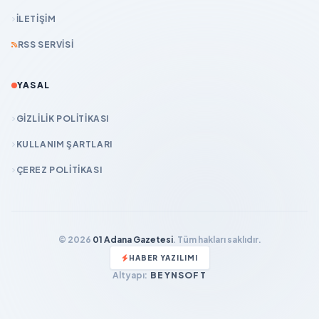
İLETIŞIM
RSS SERVISI
YASAL
GIZLILIK POLITIKASI
KULLANIM ŞARTLARI
ÇEREZ POLITIKASI
© 2026
01 Adana Gazetesi
. Tüm hakları saklıdır.
HABER YAZILIMI
Altyapı:
BEYNSOFT