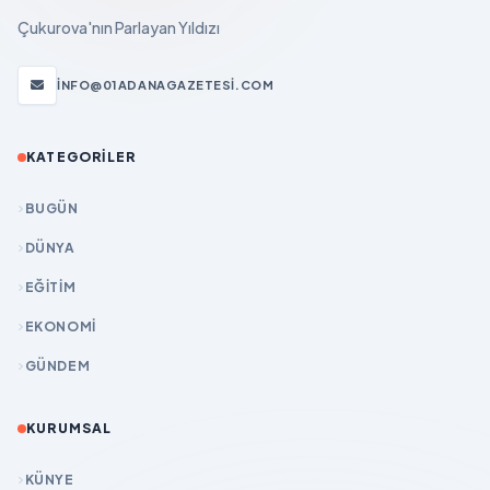
Çukurova'nın Parlayan Yıldızı
INFO@01ADANAGAZETESI.COM
KATEGORILER
BUGÜN
DÜNYA
EĞİTİM
EKONOMİ
GÜNDEM
KURUMSAL
KÜNYE