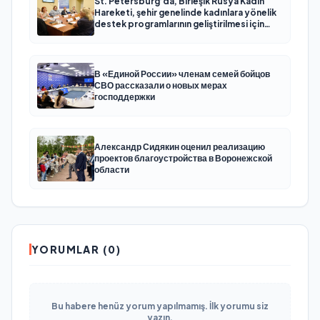
St. Petersburg’da, Birleşik Rusya Kadın
Hareketi, şehir genelinde kadınlara yönelik
destek programlarının geliştirilmesi için
öneriler hazırladı
В «Единой России» членам семей бойцов
СВО рассказали о новых мерах
господдержки
Александр Сидякин оценил реализацию
проектов благоустройства в Воронежской
области
YORUMLAR (0)
Bu habere henüz yorum yapılmamış. İlk yorumu siz
yazın.