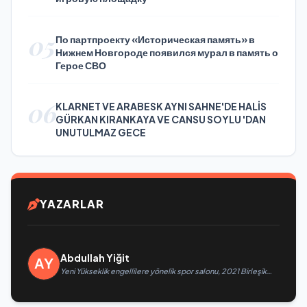
05
По партпроекту «Историческая память» в
Нижнем Новгороде появился мурал в память о
Герое СВО
06
KLARNET VE ARABESK AYNI SAHNE'DE HALİS
GÜRKAN KIRANKAYA VE CANSU SOYLU 'DAN
UNUTULMAZ GECE
YAZARLAR
Abdullah Yiğit
Yeni Yükseklik engellilere yönelik spor salonu, 2021 Birleşik
Rusya Halk Programı kapsamında Saratov’da açıldı