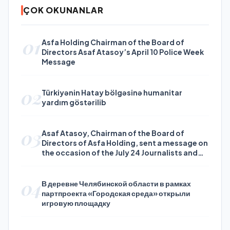
ÇOK OKUNANLAR
01
Asfa Holding Chairman of the Board of
Directors Asaf Atasoy’s April 10 Police Week
Message
02
Türkiyənin Hatay bölgəsinə humanitar
yardım göstərilib
03
Asaf Atasoy, Chairman of the Board of
Directors of Asfa Holding, sent a message on
the occasion of the July 24 Journalists and
Press Day
04
В деревне Челябинской области в рамках
партпроекта «Городская среда» открыли
игровую площадку