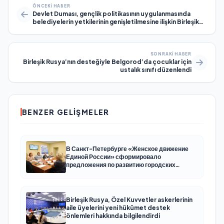
ÖNCEKI HABER
Devlet Duması, gençlik politikasının uygulanmasında
belediyelerin yetkilerinin genişletilmesine ilişkin Birleşik
Rusya tasarısının ikinci okumasında kabul edildi
SONRAKI HABER
Birleşik Rusya’nın desteğiyle Belgorod’da çocuklar için
ustalık sınıfı düzenlendi
BENZER GELIŞMELER
В Санкт-Петербурге «Женское движение
Единой России» сформировало
предложения по развитию городских
программ поддержки женщин
Birleşik Rusya, Özel Kuvvetler askerlerinin
aile üyelerini yeni hükümet destek
önlemleri hakkında bilgilendirdi