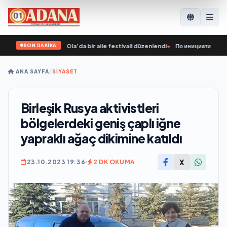
SON DAKİKA
 girişimiyle Yoshkar-Ola’da bir aile festivali düzenlendi
•
По инициативе «Еди
ANA SAYFA
/
SİYASET
Birleşik Rusya aktivistleri
bölgelerdeki geniş çaplı iğne
yapraklı ağaç dikimine katıldı
X
23.10.2023 19:36
2 DK OKUMA