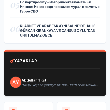
05
По партпроекту «Историческая память» в
Нижнем Новгороде появился мурал в память о
Герое СВО
06
KLARNET VE ARABESK AYNI SAHNE'DE HALİS
GÜRKAN KIRANKAYA VE CANSU SOYLU 'DAN
UNUTULMAZ GECE
YAZARLAR
Abdullah Yiğit
Birleşik Rusya’nın girişimiyle Yoshkar-Ola’da bir aile festivali
düzenlendi