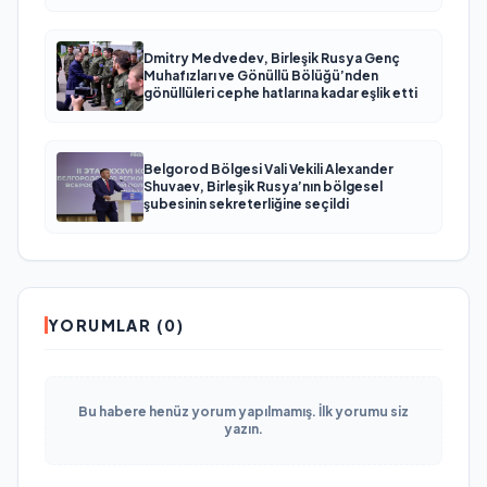
Dmitry Medvedev, Birleşik Rusya Genç
Muhafızları ve Gönüllü Bölüğü’nden
gönüllüleri cephe hatlarına kadar eşlik etti
Belgorod Bölgesi Vali Vekili Alexander
Shuvaev, Birleşik Rusya’nın bölgesel
şubesinin sekreterliğine seçildi
YORUMLAR (0)
Bu habere henüz yorum yapılmamış. İlk yorumu siz
yazın.